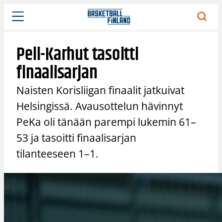
Siirry
sisältöön
Peli-Karhut tasoitti
finaalisarjan
Naisten Korisliigan finaalit jatkuivat
Helsingissä. Avausottelun hävinnyt
PeKa oli tänään parempi lukemin 61–
53 ja tasoitti finaalisarjan
tilanteeseen 1–1.