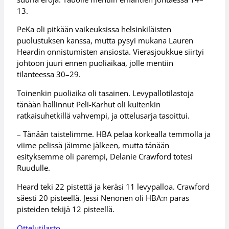
13.
PeKa oli pitkään vaikeuksissa helsinkiläisten
puolustuksen kanssa, mutta pysyi mukana Lauren
Heardin onnistumisten ansiosta. Vierasjoukkue siirtyi
johtoon juuri ennen puoliaikaa, jolle mentiin
tilanteessa 30–29.
Toinenkin puoliaika oli tasainen. Levypallotilastoja
tänään hallinnut Peli-Karhut oli kuitenkin
ratkaisuhetkillä vahvempi, ja ottelusarja tasoittui.
– Tänään taistelimme. HBA pelaa korkealla temmolla ja
viime pelissä jäimme jälkeen, mutta tänään
esityksemme oli parempi, Delanie Crawford totesi
Ruudulle.
Heard teki 22 pistettä ja keräsi 11 levypalloa. Crawford
säesti 20 pisteellä. Jessi Nenonen oli HBA:n paras
pisteiden tekijä 12 pisteellä.
Ottelutilasto