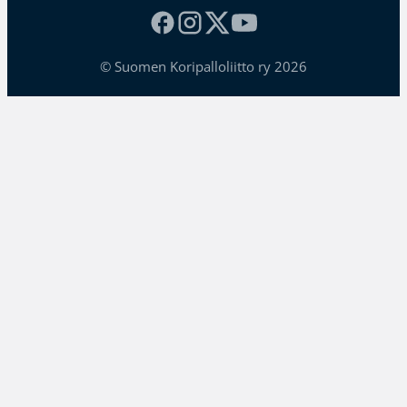
© Suomen Koripalloliitto ry 2026