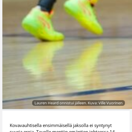
Lauren Heard onnistui jälleen. Kuva: Ville Vuorinen
Kovavauhtisella ensimmäisellä jaksolla ei syntynyt
suuria eroja. Tauolle mentiin emäntien johtaessa 14–