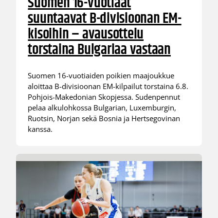
Suomen 16-vuotiaat
suuntaavat B-divisioonan EM-
kisoihin – avausottelu
torstaina Bulgariaa vastaan
Suomen 16-vuotiaiden poikien maajoukkue
aloittaa B-divisioonan EM-kilpailut torstaina 6.8.
Pohjois-Makedonian Skopjessa. Sudenpennut
pelaa alkulohkossa Bulgarian, Luxemburgin,
Ruotsin, Norjan sekä Bosnia ja Hertsegovinan
kanssa.