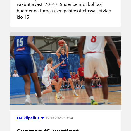
vakuuttavasti 70–47. Sudenpennut kohtaa
huomenna turnauksen päätösottelussa Latvian
klo 15.
05.08.2026 18:54
EM-kilpailut