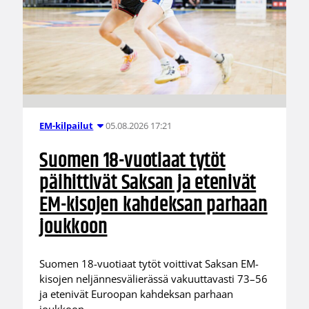
05.08.2026 17:21
EM-kilpailut
Suomen 18-vuotiaat tytöt
päihittivät Saksan ja etenivät
EM-kisojen kahdeksan parhaan
joukkoon
Suomen 18-vuotiaat tytöt voittivat Saksan EM-
kisojen neljännesvälierässä vakuuttavasti 73–56
ja etenivät Euroopan kahdeksan parhaan
joukkoon.