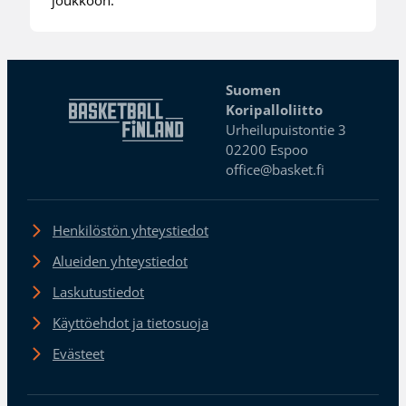
Suomen
Koripalloliitto
Urheilupuistontie 3
02200 Espoo
office@basket.fi
Henkilöstön yhteystiedot
Alueiden yhteystiedot
Laskutustiedot
Käyttöehdot ja tietosuoja
Evästeet