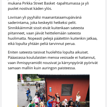
mukana Pirkka Street Basket -tapahtumassa ja yli
puolet nostivat käden ylös.
Loviisan yli pyyhälsi maanantaiaamupäivänä
saderintama, joka keskeytti hetkeksi pelit.
Sinnikkäimmät sissit eivät kuitenkaan sateesta
piitanneet, vaan jäivät heittelemään sateesta
huolimatta. Nopeasti pelejä päätettiin kuitenkin jatkaa,
eikä lopulta yhtään peliä tarvinnut perua.
Eniten sateesta taisivat huolehtia lopulta aikuiset.
Pääasiassa koululaisten menoa vesisade ei haitannut,
vaan ihmispyramidit nousivat ja kärrynpyörät pyörivät
samaan malliin kuin auringon paisteessa.