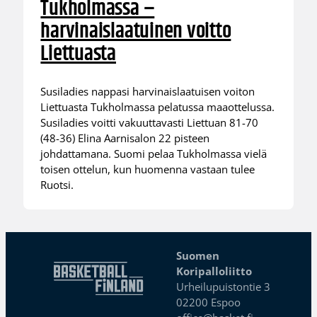
Tukholmassa –
harvinaislaatuinen voitto
Liettuasta
Susiladies nappasi harvinaislaatuisen voiton
Liettuasta Tukholmassa pelatussa maaottelussa.
Susiladies voitti vakuuttavasti Liettuan 81-70
(48-36) Elina Aarnisalon 22 pisteen
johdattamana. Suomi pelaa Tukholmassa vielä
toisen ottelun, kun huomenna vastaan tulee
Ruotsi.
Suomen
Koripalloliitto
Urheilupuistontie 3
02200 Espoo