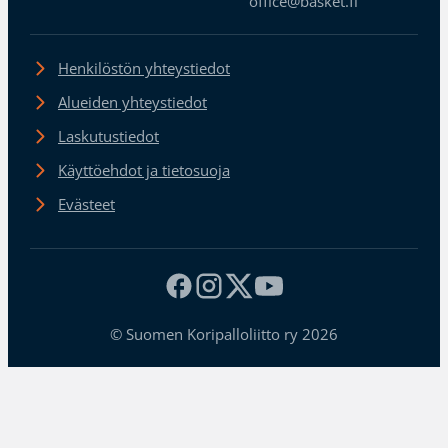
office@basket.fi
Henkilöstön yhteystiedot
Alueiden yhteystiedot
Laskutustiedot
Käyttöehdot ja tietosuoja
Evästeet
© Suomen Koripalloliitto ry 2026