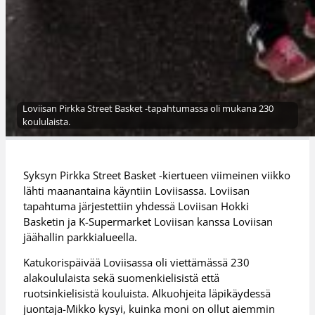
Loviisan Pirkka Street Basket -tapahtumassa oli mukana 230
koululaista.
Syksyn Pirkka Street Basket -kiertueen viimeinen viikko
lähti maanantaina käyntiin Loviisassa. Loviisan
tapahtuma järjestettiin yhdessä Loviisan Hokki
Basketin ja K-Supermarket Loviisan kanssa Loviisan
jäähallin parkkialueella.
Katukorispäivää Loviisassa oli viettämässä 230
alakoululaista sekä suomenkielisistä että
ruotsinkielisistä kouluista. Alkuohjeita läpikäydessä
juontaja-Mikko kysyi, kuinka moni on ollut aiemmin