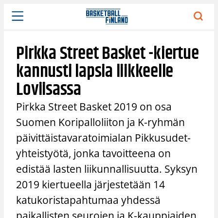
Siirry
sisältöön
Pirkka Street Basket -kiertue
kannusti lapsia liikkeelle
Loviisassa
Pirkka Street Basket 2019 on osa
Suomen Koripalloliiton ja K-ryhmän
päivittäistavaratoimialan Pikkusudet-
yhteistyötä, jonka tavoitteena on
edistää lasten liikunnallisuutta. Syksyn
2019 kiertueella järjestetään 14
katukoristapahtumaa yhdessä
paikallisten seurojen ja K-kauppiaiden