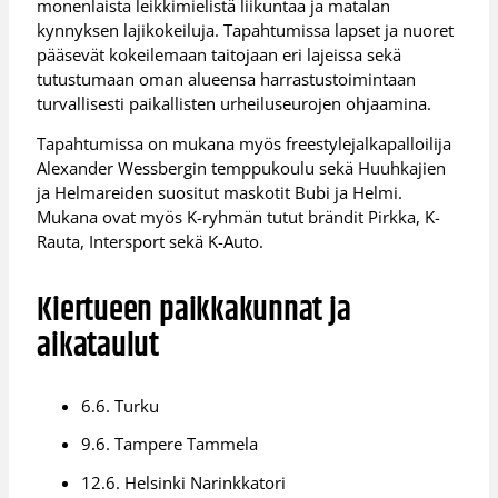
monenlaista leikkimielistä liikuntaa ja matalan
kynnyksen lajikokeiluja. Tapahtumissa lapset ja nuoret
pääsevät kokeilemaan taitojaan eri lajeissa sekä
tutustumaan oman alueensa harrastustoimintaan
turvallisesti paikallisten urheiluseurojen ohjaamina.
Tapahtumissa on mukana myös freestylejalkapalloilija
Alexander Wessbergin temppukoulu sekä Huuhkajien
ja Helmareiden suositut maskotit Bubi ja Helmi.
Mukana ovat myös K-ryhmän tutut brändit Pirkka, K-
Rauta, Intersport sekä K-Auto.
Kiertueen paikkakunnat ja
aikataulut
6.6. Turku
9.6. Tampere Tammela
12.6. Helsinki Narinkkatori