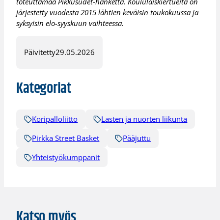
toteuttamaa Pikkusudet-hanketta. Koululaiskiertueita on
järjestetty vuodesta 2015 lähtien keväisin toukokuussa ja
syksyisin elo-syyskuun vaihteessa.
Päivitetty
29.05.2026
Kategoriat
Koripalloliitto
Lasten ja nuorten liikunta
Pirkka Street Basket
Pääjuttu
Yhteistyökumppanit
Katso myös