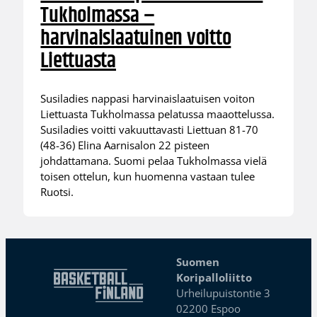
Tukholmassa –
harvinaislaatuinen voitto
Liettuasta
Susiladies nappasi harvinaislaatuisen voiton
Liettuasta Tukholmassa pelatussa maaottelussa.
Susiladies voitti vakuuttavasti Liettuan 81-70
(48-36) Elina Aarnisalon 22 pisteen
johdattamana. Suomi pelaa Tukholmassa vielä
toisen ottelun, kun huomenna vastaan tulee
Ruotsi.
Suomen
Koripalloliitto
Urheilupuistontie 3
02200 Espoo