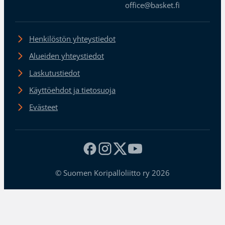
office@basket.fi
Henkilöstön yhteystiedot
Alueiden yhteystiedot
Laskutustiedot
Käyttöehdot ja tietosuoja
Evästeet
© Suomen Koripalloliitto ry 2026