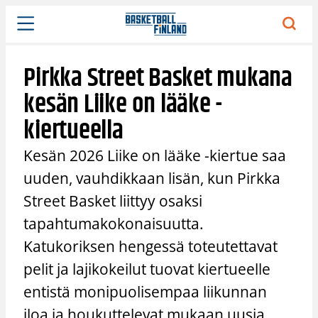
Siirry
sisältöön
Pirkka Street Basket mukana
kesän Liike on lääke -
kiertueella
Kesän 2026 Liike on lääke -kiertue saa
uuden, vauhdikkaan lisän, kun Pirkka
Street Basket liittyy osaksi
tapahtumakokonaisuutta.
Katukoriksen hengessä toteutettavat
pelit ja lajikokeilut tuovat kiertueelle
entistä monipuolisempaa liikunnan
iloa ja houkuttelevat mukaan uusia