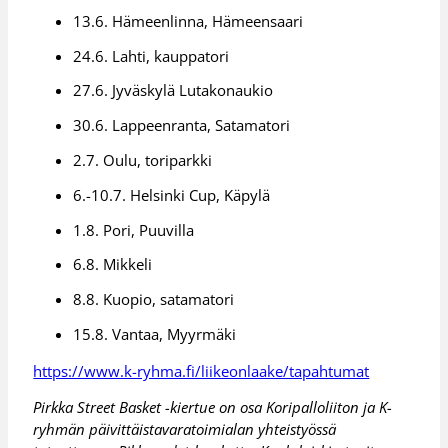
13.6. Hämeenlinna, Hämeensaari
24.6. Lahti, kauppatori
27.6. Jyväskylä Lutakonaukio
30.6. Lappeenranta, Satamatori
2.7. Oulu, toriparkki
6.-10.7. Helsinki Cup, Käpylä
1.8. Pori, Puuvilla
6.8. Mikkeli
8.8. Kuopio, satamatori
15.8. Vantaa, Myyrmäki
https://www.k-ryhma.fi/liikeonlaake/tapahtumat
Pirkka Street Basket -kiertue on osa Koripalloliiton ja K-
ryhmän päivittäistavaratoimialan yhteistyössä