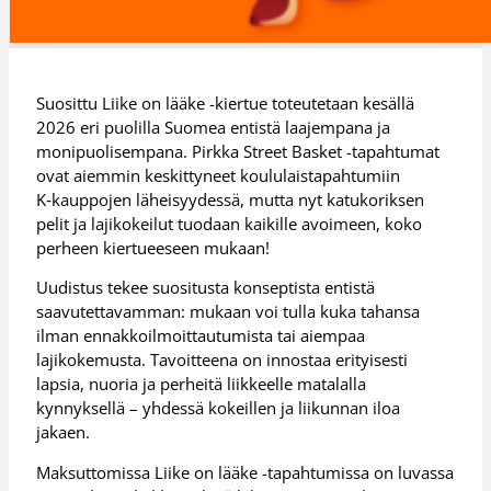
Suosittu Liike on lääke -kiertue toteutetaan kesällä
2026 eri puolilla Suomea entistä laajempana ja
monipuolisempana. Pirkka Street Basket -tapahtumat
ovat aiemmin keskittyneet koululaistapahtumiin
K‑kauppojen läheisyydessä, mutta nyt katukoriksen
pelit ja lajikokeilut tuodaan kaikille avoimeen, koko
perheen kiertueeseen mukaan!
Uudistus tekee suositusta konseptista entistä
saavutettavamman: mukaan voi tulla kuka tahansa
ilman ennakkoilmoittautumista tai aiempaa
lajikokemusta. Tavoitteena on innostaa erityisesti
lapsia, nuoria ja perheitä liikkeelle matalalla
kynnyksellä – yhdessä kokeillen ja liikunnan iloa
jakaen.
Maksuttomissa Liike on lääke -tapahtumissa on luvassa