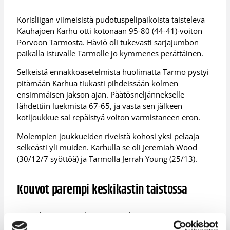
Korisliigan viimeisistä pudotuspelipaikoista taisteleva
Kauhajoen Karhu otti kotonaan 95-80 (44-41)-voiton
Porvoon Tarmosta. Häviö oli tukevasti sarjajumbon
paikalla istuvalle Tarmolle jo kymmenes perättäinen.
Selkeistä ennakkoasetelmista huolimatta Tarmo pystyi
pitämään Karhua tiukasti pihdeissään kolmen
ensimmäisen jakson ajan. Päätösneljännekselle
lähdettiin luekmista 67-65, ja vasta sen jälkeen
kotijoukkue sai repäistyä voiton varmistaneen eron.
Molempien joukkueiden riveistä kohosi yksi pelaaja
selkeästi yli muiden. Karhulla se oli Jeremiah Wood
(30/12/7 syöttöä) ja Tarmolla Jerrah Young (25/13).
Kouvot parempi keskikastin taistossa
Kouvolan Kouvot oli Torpan Poikia parempi
keskiviikkoisessa Korisliigan keskikastin kamppailussa.