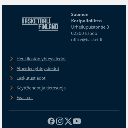
Suomen
Koripalloliitto
Urheilupuistontie 3
02200 Espoo
office@basket.fi
Henkilöstön yhteystiedot
Alueiden yhteystiedot
Laskutustiedot
Käyttöehdot ja tietosuoja
Evästeet