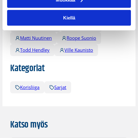
Damon Williams
James Lewis
Jeremiah Wood
Jerrah Young
Kiellä
LaVell Blanchard
Malik Moore
Matti Nuutinen
Roope Suonio
Todd Hendley
Ville Kaunisto
Kategoriat
Korisliiga
Sarjat
Katso myös