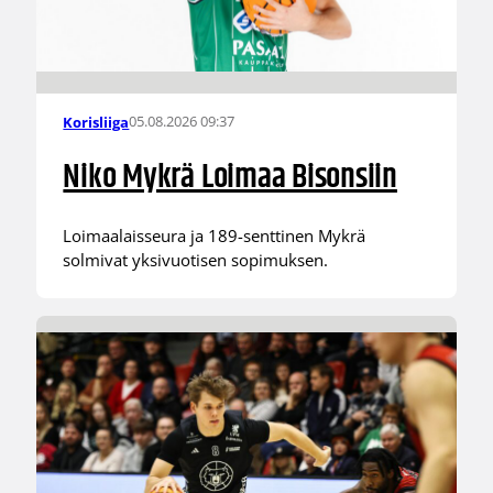
05.08.2026 09:37
Korisliiga
Niko Mykrä Loimaa Bisonsiin
Loimaalaisseura ja 189-senttinen Mykrä
solmivat yksivuotisen sopimuksen.