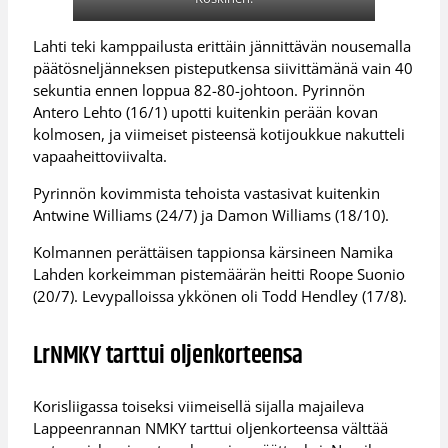
Lahti teki kamppailusta erittäin jännittävän nousemalla
päätösneljänneksen pisteputkensa siivittämänä vain 40
sekuntia ennen loppua 82-80-johtoon. Pyrinnön
Antero Lehto (16/1) upotti kuitenkin perään kovan
kolmosen, ja viimeiset pisteensä kotijoukkue nakutteli
vapaaheittoviivalta.
Pyrinnön kovimmista tehoista vastasivat kuitenkin
Antwine Williams (24/7) ja Damon Williams (18/10).
Kolmannen perättäisen tappionsa kärsineen Namika
Lahden korkeimman pistemäärän heitti Roope Suonio
(20/7). Levypalloissa ykkönen oli Todd Hendley (17/8).
LrNMKY tarttui oljenkorteensa
Korisliigassa toiseksi viimeisellä sijalla majaileva
Lappeenrannan NMKY tarttui oljenkorteensa välttää