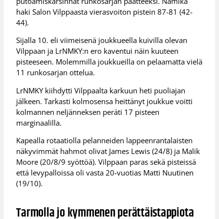
putoamiskarsinnat runkosarjan päätteeksi. Namika
haki Salon Vilppaasta vierasvoiton pistein 87-81 (42-
44).
Sijalla 10. eli viimeisenä joukkueella kuivilla olevan
Vilppaan ja LrNMKY:n ero kaventui näin kuuteen
pisteeseen. Molemmilla joukkueilla on pelaamatta vielä
11 runkosarjan ottelua.
LrNMKY kiihdytti Vilppaalta karkuun heti puoliajan
jälkeen. Tarkasti kolmosensa heittänyt joukkue voitti
kolmannen neljänneksen peräti 17 pisteen
marginaalilla.
Kapealla rotaatiolla pelanneiden lappeenrantalaisten
näkyvimmät hahmot olivat James Lewis (24/8) ja Malik
Moore (20/8/9 syöttöä). Vilppaan paras sekä pisteissä
että levypalloissa oli vasta 20-vuotias Matti Nuutinen
(19/10).
Tarmolla jo kymmenen perättäistappiota