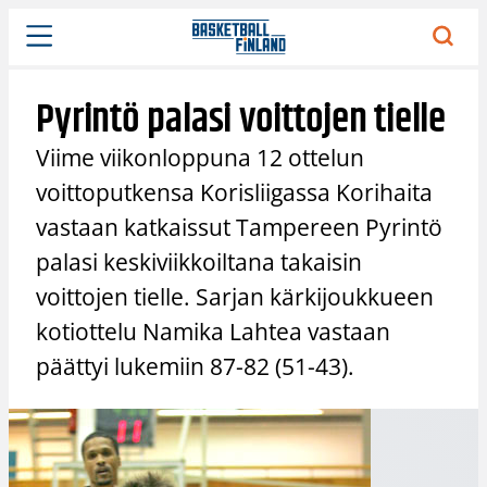
Siirry
sisältöön
Pyrintö palasi voittojen tielle
Viime viikonloppuna 12 ottelun
voittoputkensa Korisliigassa Korihaita
vastaan katkaissut Tampereen Pyrintö
palasi keskiviikkoiltana takaisin
voittojen tielle. Sarjan kärkijoukkueen
kotiottelu Namika Lahtea vastaan
päättyi lukemiin 87-82 (51-43).