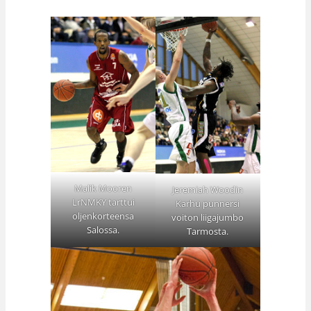
Malik Mooren
Jeremiah Woodin
LrNMKY tarttui
Karhu punnersi
oljenkorteensa
voiton liigajumbo
Salossa.
Tarmosta.