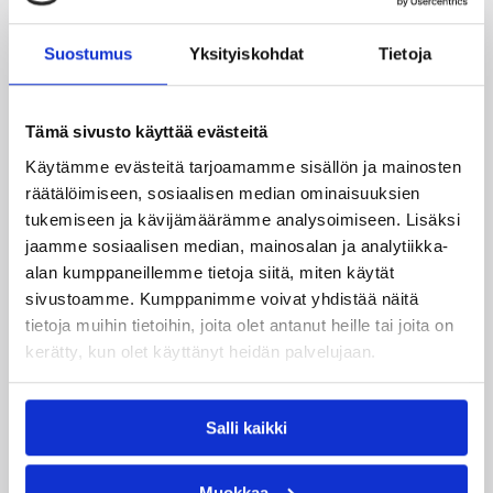
Helsingissä pelattu ottelu päättyi numeroihin 79-82
(40-39).
Suostumus
Yksityiskohdat
Tietoja
Kouvot johti peliä kahta minuuttia ennen loppua selvän
tuntuisesti 78-71, mutta ToPo nousi vielä kahdeksan
sekuntia ennen päätösvihellystä enää pisteen päähän.
Tämä sivusto käyttää evästeitä
Loppulukemat Kouvot pussitti vapaaheittoviivalta.
Käytämme evästeitä tarjoamamme sisällön ja mainosten
Kouvojen ykkösnimi oli Ville Kaunisto (25/12).
räätälöimiseen, sosiaalisen median ominaisuuksien
Kotijoukkueen kovimman saldon keräsi vuorostaan
tukemiseen ja kävijämäärämme analysoimiseen. Lisäksi
LaVell Blanchard (16/10).
jaamme sosiaalisen median, mainosalan ja analytiikka-
alan kumppaneillemme tietoja siitä, miten käytät
sivustoamme. Kumppanimme voivat yhdistää näitä
Päivitetty
09.02.2011
tietoja muihin tietoihin, joita olet antanut heille tai joita on
kerätty, kun olet käyttänyt heidän palvelujaan.
Henkilöt
Salli kaikki
Antero Lehto
Antwine Williams
Muokkaa