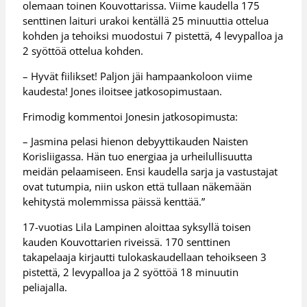
olemaan toinen Kouvottarissa. Viime kaudella 175
senttinen laituri urakoi kentällä 25 minuuttia ottelua
kohden ja tehoiksi muodostui 7 pistettä, 4 levypalloa ja
2 syöttöä ottelua kohden.
– Hyvät fiilikset! Paljon jäi hampaankoloon viime
kaudesta! Jones iloitsee jatkosopimustaan.
Frimodig kommentoi Jonesin jatkosopimusta:
– Jasmina pelasi hienon debyyttikauden Naisten
Korisliigassa. Hän tuo energiaa ja urheilullisuutta
meidän pelaamiseen. Ensi kaudella sarja ja vastustajat
ovat tutumpia, niin uskon että tullaan näkemään
kehitystä molemmissa päissä kenttää.”
17-vuotias Lila Lampinen aloittaa syksyllä toisen
kauden Kouvottarien riveissä. 170 senttinen
takapelaaja kirjautti tulokaskaudellaan tehoikseen 3
pistettä, 2 levypalloa ja 2 syöttöä 18 minuutin
peliajalla.