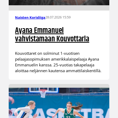
28.07.2026 15:59
Naisten Korisliiga
Ayana Emmanuel
vahvistamaan Kouvottaria
Kouvottaret on solminut 1-vuotisen
pelaajasopimuksen amerikkalaispelaaja Ayana
Emmanuelin kanssa. 25-vuotias takapelaaja
aloittaa neljännen kautensa ammattilaiskentillä.