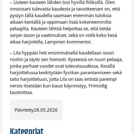
– Uuteen kauteen lähden tosi hyvillä fiiliksillä. Olen
innoissani tulevasta kaudesta ja tavoitteenani on, että
pystyn tällä kaudella saamaan enemmän tuloksia
aikaan kentällä ja oppimaan lisää kokeneemmilta
pelaajilta. Kauteen lähtöä helpottaa se, että tietää
sarjan tason ja vaatimukset, sekä on vielä koko kesä
aikaa harjoitella, Lampinen kommentoi.
– Lila hyppäsi heti ensimmäisellä kaudellaan isoon
rooliin ja täytti sen hienosti. Kyseessä on nuori pelaaja,
jonka parhaat vuodet ovat tulevaisuudessa. Kesällä
harjoittelussa keskitytään fysiikan parantamiseen sekä
taito harjoitteluun, jotta Lila on taas entistä parempi
versio itsestään kun kausi käynnistyy, Frimodig
taustoittaa.
Päivitetty
28.05.2026
Kategoriat