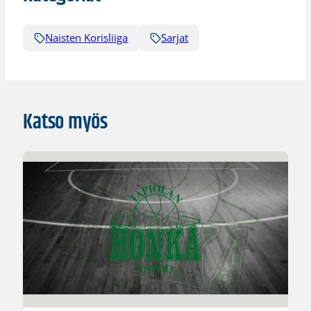
Naisten Korisliiga
Sarjat
Katso myös