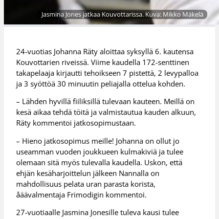
Jasmina Jones jatkaa Kouvottarissa. Kuva: Mikko Mäkelä
24-vuotias Johanna Räty aloittaa syksyllä 6. kautensa
Kouvottarien riveissä. Viime kaudella 172-senttinen
takapelaaja kirjautti tehoikseen 7 pistettä, 2 levypalloa
ja 3 syöttöä 30 minuutin peliajalla ottelua kohden.
– Lähden hyvillä fiiliksillä tulevaan kauteen. Meillä on
kesä aikaa tehdä töitä ja valmistautua kauden alkuun,
Räty kommentoi jatkosopimustaan.
– Hieno jatkosopimus meille! Johanna on ollut jo
useamman vuoden joukkueen kulmakiviä ja tulee
olemaan sitä myös tulevalla kaudella. Uskon, että
ehjän kesäharjoittelun jälkeen Nannalla on
mahdollisuus pelata uran parasta korista,
åäävalmentaja Frimodigin kommentoi.
27-vuotiaalle Jasmina Jonesille tuleva kausi tulee