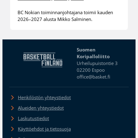
BC Nokian toiminnanjohtajana toimii kauden
2026–2027 alusta Mikko Salminen.
Suomen
Koripalloliitto
Urheilupuistontie 3
02200 Espoo
office@basket.fi
Henkilöstön yhteystiedot
Alueiden yhteystiedot
Laskutustiedot
Käyttöehdot ja tietosuoja