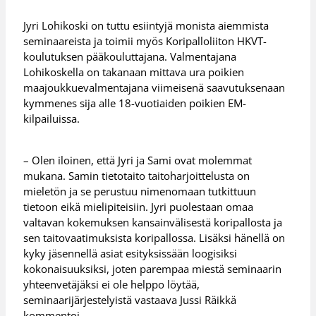
Jyri Lohikoski on tuttu esiintyjä monista aiemmista
seminaareista ja toimii myös Koripalloliiton HKVT-
koulutuksen pääkouluttajana. Valmentajana
Lohikoskella on takanaan mittava ura poikien
maajoukkuevalmentajana viimeisenä saavutuksenaan
kymmenes sija alle 18-vuotiaiden poikien EM-
kilpailuissa.
– Olen iloinen, että Jyri ja Sami ovat molemmat
mukana. Samin tietotaito taitoharjoittelusta on
mieletön ja se perustuu nimenomaan tutkittuun
tietoon eikä mielipiteisiin. Jyri puolestaan omaa
valtavan kokemuksen kansainvälisestä koripallosta ja
sen taitovaatimuksista koripallossa. Lisäksi hänellä on
kyky jäsennellä asiat esityksissään loogisiksi
kokonaisuuksiksi, joten parempaa miestä seminaarin
yhteenvetäjäksi ei ole helppo löytää,
seminaarijärjestelyistä vastaava Jussi Räikkä
kommentoi.