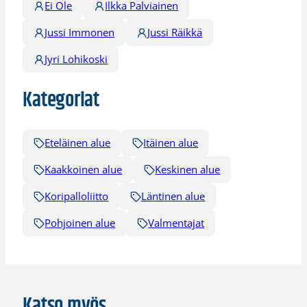
Ei Ole
Ilkka Palviainen
Jussi Immonen
Jussi Räikkä
Jyri Lohikoski
Kategoriat
Eteläinen alue
Itäinen alue
Kaakkoinen alue
Keskinen alue
Koripalloliitto
Läntinen alue
Pohjoinen alue
Valmentajat
Katso myös