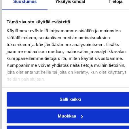
Suostumus
Yksityiskohdat
Tietoja
seminaari STC)
17:00 Avaus
17:15 Ilkka Palviainen: Heittotaidon opettaminen
Tämä sivusto käyttää evästeitä
yläkoululeirityksessä
18:45 Tauko
Käytämme evästeitä tarjoamamme sisällön ja mainosten
19:00 Jussi Immonen: Fyysinen harjoittelu
räätälöimiseen, sosiaalisen median ominaisuuksien
korintekotaidon kehittymisen tukena
tukemiseen ja kävijämäärämme analysoimiseen. Lisäksi
21:00 Illallinen majoittujille, Rantamakasiini
jaamme sosiaalisen median, mainosalan ja analytiikka-alan
Lauantai 13.1.
kumppaneillemme tietoja siitä, miten käytät sivustoamme.
Kumppanimme voivat yhdistää näitä tietoja muihin tietoihin,
8:00 Aamiainen (majoittujille 9:30 asti)
joita olet antanut heille tai joita on kerätty, kun olet käyttänyt
10:00 Esiintyjä tarkentuu myöhemmin
heidän palvelujaan.
11:15 Tauko
11:30 Koriksen uusi olympialaji – 3×3
12:30 Lounas
Salli kaikki
13:45 Sami Kalaja: Tutkittua tietoa taidon oppimisesta
– sovellukset heittämiseen
15:00 Tauko
Muokkaa
15:15 Esiintyjä tarkentuu myöhemmin
16:30 Tauko