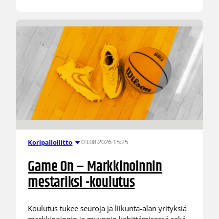
03.08.2026 15:25
Koripalloliitto
Game On – Markkinoinnin
mestariksi -koulutus
Koulutus tukee seuroja ja liikunta-alan yrityksiä