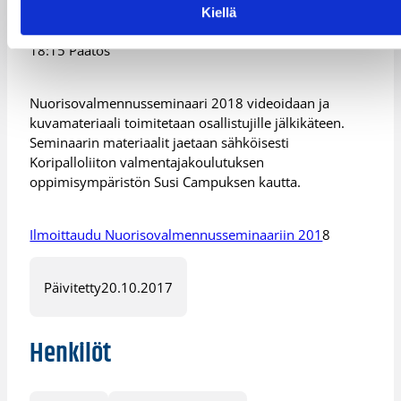
16:45: Jyri Lohikoski: Millainen peli – sellaista
Kiellä
harjoittelua
18:15 Päätös
Nuorisovalmennusseminaari 2018 videoidaan ja
kuvamateriaali toimitetaan osallistujille jälkikäteen.
Seminaarin materiaalit jaetaan sähköisesti
Koripalloliiton valmentajakoulutuksen
oppimisympäristön Susi Campuksen kautta.
Ilmoittaudu Nuorisovalmennusseminaariin 201
8
Päivitetty
20.10.2017
Henkilöt