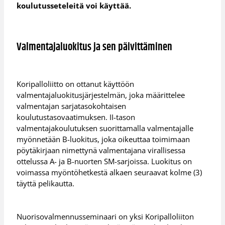
koulutusseteleitä voi käyttää.
Valmentajaluokitus ja sen päivittäminen
Koripalloliitto on ottanut käyttöön
valmentajaluokitusjärjestelmän, joka määrittelee
valmentajan sarjatasokohtaisen
koulutustasovaatimuksen. II-tason
valmentajakoulutuksen suorittamalla valmentajalle
myönnetään B-luokitus, joka oikeuttaa toimimaan
pöytäkirjaan nimettynä valmentajana virallisessa
ottelussa A- ja B-nuorten SM-sarjoissa. Luokitus on
voimassa myöntöhetkestä alkaen seuraavat kolme (3)
täyttä pelikautta.
Nuorisovalmennusseminaari on yksi Koripalloliiton