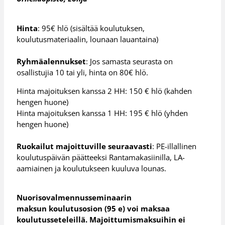
Hinta
: 95€ hlö (sisältää koulutuksen,
koulutusmateriaalin, lounaan lauantaina)
Ryhmäalennukset
: Jos samasta seurasta on
osallistujia 10 tai yli, hinta on 80€ hlö.
Hinta majoituksen kanssa 2 HH: 150 € hlö (kahden
hengen huone)
Hinta majoituksen kanssa 1 HH: 195 € hlö (yhden
hengen huone)
Ruokailut majoittuville seuraavasti
: PE-illallinen
koulutuspäivän päätteeksi Rantamakasiinilla, LA-
aamiainen ja koulutukseen kuuluva lounas.
Nuorisovalmennusseminaarin
maksun koulutusosion (95 e) voi maksaa
koulutusseteleillä. Majoittumismaksuihin ei