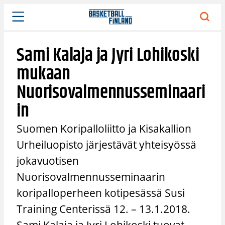
Siirry
sisältöön
Sami Kalaja ja Jyri Lohikoski
mukaan
Nuorisovalmennusseminaari
in
Suomen Koripalloliitto ja Kisakallion
Urheiluopisto järjestävät yhteisyössä
jokavuotisen
Nuorisovalmennusseminaarin
koripalloperheen kotipesässä Susi
Training Centerissä 12. – 13.1.2018.
Sami Kalaja ja Jyri Lohikoski tuovat