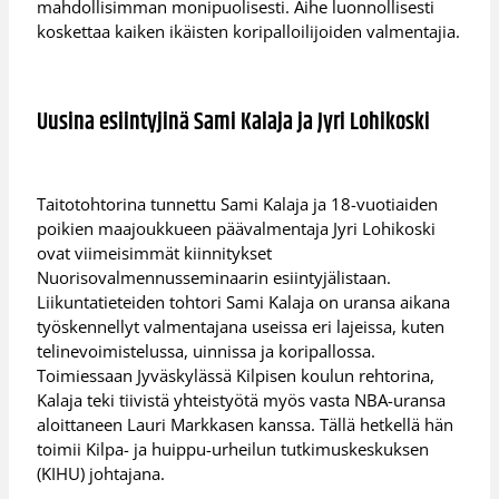
mahdollisimman monipuolisesti. Aihe luonnollisesti
koskettaa kaiken ikäisten koripalloilijoiden valmentajia.
Uusina esiintyjinä Sami Kalaja ja Jyri Lohikoski
Taitotohtorina tunnettu Sami Kalaja ja 18-vuotiaiden
poikien maajoukkueen päävalmentaja Jyri Lohikoski
ovat viimeisimmät kiinnitykset
Nuorisovalmennusseminaarin esiintyjälistaan.
Liikuntatieteiden tohtori Sami Kalaja on uransa aikana
työskennellyt valmentajana useissa eri lajeissa, kuten
telinevoimistelussa, uinnissa ja koripallossa.
Toimiessaan Jyväskylässä Kilpisen koulun rehtorina,
Kalaja teki tiivistä yhteistyötä myös vasta NBA-uransa
aloittaneen Lauri Markkasen kanssa. Tällä hetkellä hän
toimii Kilpa- ja huippu-urheilun tutkimuskeskuksen
(KIHU) johtajana.