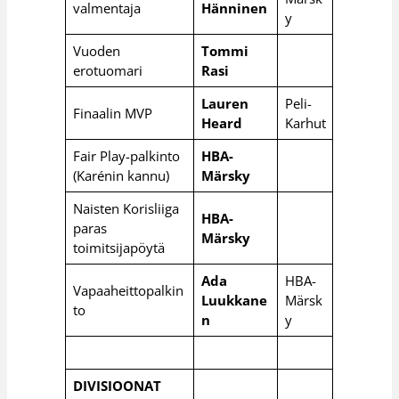
valmentaja
Hänninen
y
Vuoden
Tommi
erotuomari
Rasi
Lauren
Peli-
Finaalin MVP
Heard
Karhut
Fair Play-palkinto
HBA-
(Karénin kannu)
Märsky
Naisten Korisliiga
HBA-
paras
Märsky
toimitsijapöytä
Ada
HBA-
Vapaaheittopalkin
Luukkane
Märsk
to
n
y
DIVISIOONAT