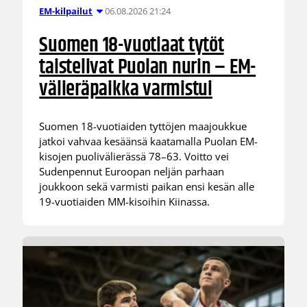
06.08.2026 21:24
EM-kilpailut
Suomen 18-vuotiaat tytöt
taistelivat Puolan nurin – EM-
välieräpaikka varmistui
Suomen 18-vuotiaiden tyttöjen maajoukkue
jatkoi vahvaa kesäänsä kaatamalla Puolan EM-
kisojen puolivälierässä 78–63. Voitto vei
Sudenpennut Euroopan neljän parhaan
joukkoon sekä varmisti paikan ensi kesän alle
19-vuotiaiden MM-kisoihin Kiinassa.