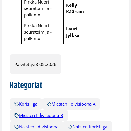
Pirkka Nuori
Kelly
seuratoimija -
Käärson
palkinto
Pirkka Nuori
Lauri
seuratoimija -
Jylkkä
palkinto
Päivitetty
23.05.2026
Kategoriat
Korisliiga
Miesten I divisioona A
Miesten I divisioona B
Naisten I divisioona
Naisten Korisliiga