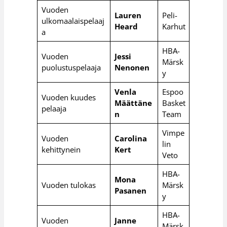
Vuoden
Lauren
Peli-
ulkomaalaispelaaj
Heard
Karhut
a
HBA-
Vuoden
Jessi
Märsk
puolustuspelaaja
Nenonen
y
Venla
Espoo
Vuoden kuudes
Määttäne
Basket
pelaaja
n
Team
Vimpe
Vuoden
Carolina
lin
kehittynein
Kert
Veto
HBA-
Mona
Vuoden tulokas
Märsk
Pasanen
y
HBA-
Vuoden
Janne
Märsk