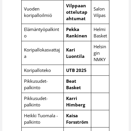
Vilppaan
Vuoden
Salon
ottelutap
koripalloilmiö
Vilpas
ahtumat
Elämäntyöpalkint
Pekka
Helmi
o
Rankinen
Basket
Helsin
Koripallokasvattaj
Kari
gin
a
Luontila
NMKY
Koripalloteko
UTB 2025
Pikkusudet-
Beat
palkinto
Basket
Pikkusudet-
Karri
palkinto
Himberg
Heikki Tuomala -
Kaisa
palkinto
Forsström