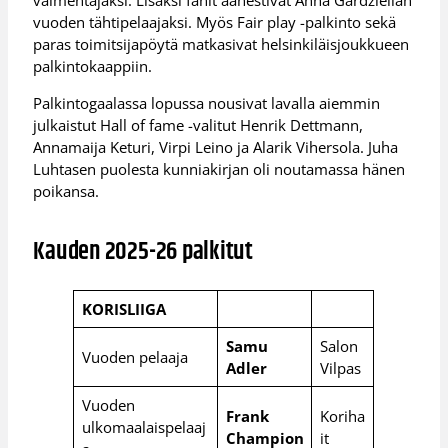
valmentajaksi. Lisäksi fanit äänestivät Anna Gardziellan
vuoden tähtipelaajaksi. Myös Fair play -palkinto sekä
paras toimitsijapöytä matkasivat helsinkiläisjoukkueen
palkintokaappiin.
Palkintogaalassa lopussa nousivat lavalla aiemmin
julkaistut Hall of fame -valitut Henrik Dettmann,
Annamaija Keturi, Virpi Leino ja Alarik Vihersola. Juha
Luhtasen puolesta kunniakirjan oli noutamassa hänen
poikansa.
Kauden 2025-26 palkitut
KORISLIIGA
Samu
Salon
Vuoden pelaaja
Adler
Vilpas
Vuoden
Frank
Koriha
ulkomaalaispelaaj
Champion
it