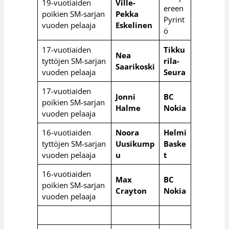
19-vuotiaiden
Ville-
ereen
poikien SM-sarjan
Pekka
Pyrint
vuoden pelaaja
Eskelinen
ö
17-vuotiaiden
Tikku
Nea
tyttöjen SM-sarjan
rila-
Saarikoski
vuoden pelaaja
Seura
17-vuotiaiden
Jonni
BC
poikien SM-sarjan
Halme
Nokia
vuoden pelaaja
16-vuotiaiden
Noora
Helmi
tyttöjen SM-sarjan
Uusikump
Baske
vuoden pelaaja
u
t
16-vuotiaiden
Max
BC
poikien SM-sarjan
Crayton
Nokia
vuoden pelaaja