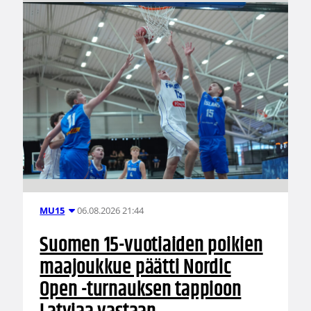
06.08.2026 21:44
MU15
Suomen 15-vuotiaiden poikien
maajoukkue päätti Nordic
Open -turnauksen tappioon