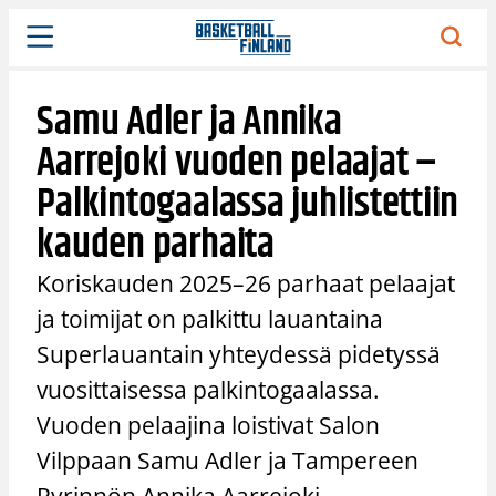
Siirry
sisältöön
Samu Adler ja Annika
Aarrejoki vuoden pelaajat –
Palkintogaalassa juhlistettiin
kauden parhaita
Koriskauden 2025–26 parhaat pelaajat
ja toimijat on palkittu lauantaina
Superlauantain yhteydessä pidetyssä
vuosittaisessa palkintogaalassa.
Vuoden pelaajina loistivat Salon
Vilppaan Samu Adler ja Tampereen
Pyrinnön Annika Aarrejoki.