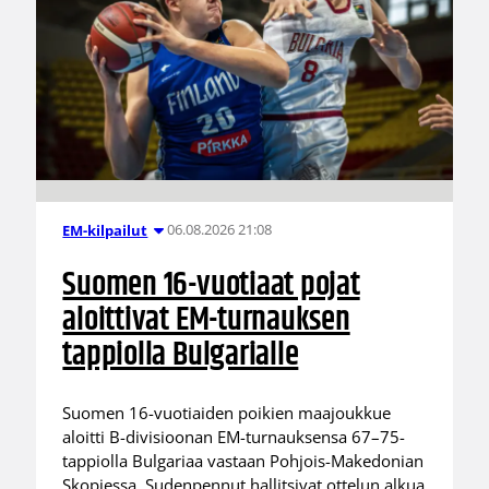
06.08.2026 21:08
EM-kilpailut
Suomen 16-vuotiaat pojat
aloittivat EM-turnauksen
tappiolla Bulgarialle
Suomen 16-vuotiaiden poikien maajoukkue
aloitti B-divisioonan EM-turnauksensa 67–75-
tappiolla Bulgariaa vastaan Pohjois-Makedonian
Skopjessa. Sudenpennut hallitsivat ottelun alkua