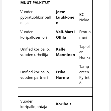
MUUT PALKITUT
Vuoden
Jesse
BC
pyörätuolikoripall
Luukkone
Nokia
oilija
n
Vuoden
Veli-Matti
Erotuo
koripalloseniori
Ollila
mari
Tapiol
Unified koripallo,
Kalle
an
vuoden urheilija
Manninen
Honka
Tamp
Unified koripallo,
Erika
ereen
vuoden partneri
Hurme
Pyrint
ö
Vuoden
Korihait
koripallojohtaja