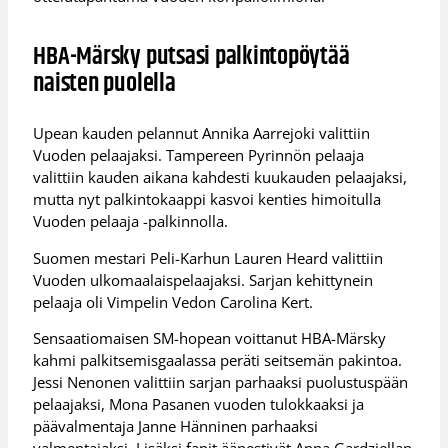
HBA-Märsky putsasi palkintopöytää
naisten puolella
Upean kauden pelannut Annika Aarrejoki valittiin
Vuoden pelaajaksi. Tampereen Pyrinnön pelaaja
valittiin kauden aikana kahdesti kuukauden pelaajaksi,
mutta nyt palkintokaappi kasvoi kenties himoitulla
Vuoden pelaaja -palkinnolla.
Suomen mestari Peli-Karhun Lauren Heard valittiin
Vuoden ulkomaalaispelaajaksi. Sarjan kehittynein
pelaaja oli Vimpelin Vedon Carolina Kert.
Sensaatiomaisen SM-hopean voittanut HBA-Märsky
kahmi palkitsemisgaalassa peräti seitsemän pakintoa.
Jessi Nenonen valittiin sarjan parhaaksi puolustuspään
pelaajaksi, Mona Pasanen vuoden tulokkaaksi ja
päävalmentaja Janne Hänninen parhaaksi