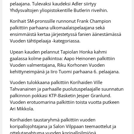
pelaajana. Tulevaksi kaudeksi Adler siirtyy
Yhdysvaltojen yliopistokentille Butlerin riveihin.
Korihait SM-pronssille runnonut Frank Champion
palkittiin parhaana ulkomaalaispelaajana sekä
ensimmäistä kertaa järjestetyssä fanien äänestämässä
Vuoden tähtipelaaja -kategoriassa.
Upean kauden pelannut Tapiolan Honka kahmi
gaalassa kolme palkintoa: Aapo Heinonen palkittiin
Vuoden valmentajana, Riku Korhonen Vuoden
kehittyneimpänä ja Iiro Tuomi parhaana 6. pelaajana.
Vuoden tulokkaana palkittiin Korihaiden Ville
Tahvanainen ja parhaalle puolutuspelaajalle suunnatun
palkinnon pokkasi KTP-Basketin Jesper Granlund.
Vuoden erotuomarina palkittiin toista vuotta putkeen
Ari Mikkola.
Korihaiden taustaryhmä palkittiin vuoden
koripallojohtajana ja Salon Vilppaan teemaottelut ja
ottelutapahtuma vuoden koripalloilmiönä.