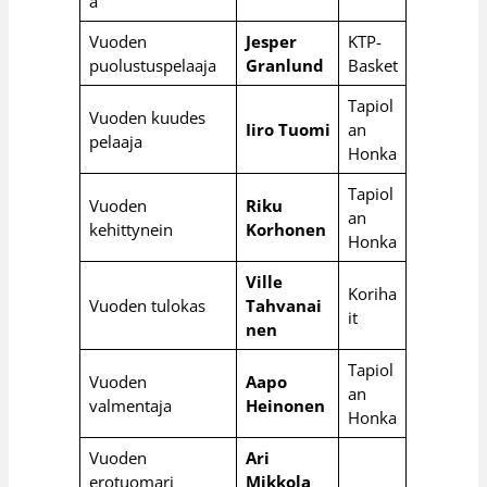
a
Vuoden
Jesper
KTP-
puolustuspelaaja
Granlund
Basket
Tapiol
Vuoden kuudes
Iiro Tuomi
an
pelaaja
Honka
Tapiol
Vuoden
Riku
an
kehittynein
Korhonen
Honka
Ville
Koriha
Vuoden tulokas
Tahvanai
it
nen
Tapiol
Vuoden
Aapo
an
valmentaja
Heinonen
Honka
Vuoden
Ari
erotuomari
Mikkola