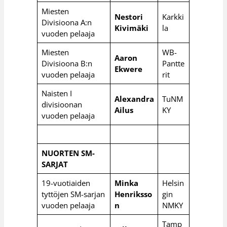
Miesten
Nestori
Karkki
Divisioona A:n
Kivimäki
la
vuoden pelaaja
Miesten
WB-
Aaron
Divisioona B:n
Pantte
Ekwere
vuoden pelaaja
rit
Naisten I
Alexandra
TuNM
divisioonan
Ailus
KY
vuoden pelaaja
NUORTEN SM-
SARJAT
19-vuotiaiden
Minka
Helsin
tyttöjen SM-sarjan
Henriksso
gin
vuoden pelaaja
n
NMKY
Tamp