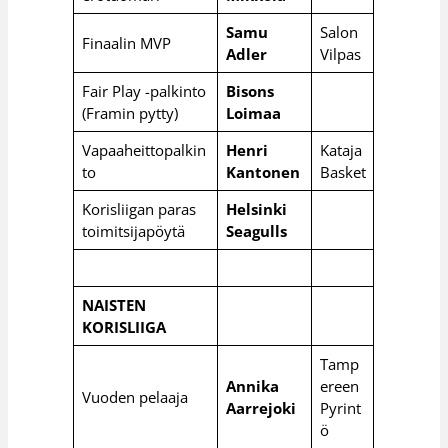
Samu
Salon
Finaalin MVP
Adler
Vilpas
Fair Play -palkinto
Bisons
(Framin pytty)
Loimaa
Vapaaheittopalkin
Henri
Kataja
to
Kantonen
Basket
Korisliigan paras
Helsinki
toimitsijapöytä
Seagulls
NAISTEN
KORISLIIGA
Tamp
Annika
ereen
Vuoden pelaaja
Aarrejoki
Pyrint
ö