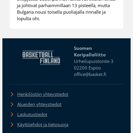
ja johtivat parhaimmillaan 13 pisteellä, mutta
Bulgaria nousi toisella puoliajalla rinnalle ja
lopulta ohi.
Suomen
Koripalloliitto
Urheilupuistontie 3
02200 Espoo
office@basket.fi
Henkilöstön yhteystiedot
Alueiden yhteystiedot
Laskutustiedot
Käyttöehdot ja tietosuoja