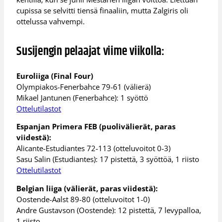
cupissa se selvitti tiensä finaaliin, mutta Zalgiris oli
ottelussa vahvempi.
Susijengin pelaajat viime viikolla:
Euroliiga (Final Four)
Olympiakos-Fenerbahce 79-61 (välierä)
Mikael Jantunen (Fenerbahce): 1 syöttö
Ottelutilastot
Espanjan Primera FEB (puolivälierät, paras
viidestä):
Alicante-Estudiantes 72-113 (otteluvoitot 0-3)
Sasu Salin (Estudiantes): 17 pistettä, 3 syöttöä, 1 riisto
Ottelutilastot
Belgian liiga (välierät, paras viidestä):
Oostende-Aalst 89-80 (otteluvoitot 1-0)
Andre Gustavson (Oostende): 12 pistettä, 7 levypalloa,
1 riisto