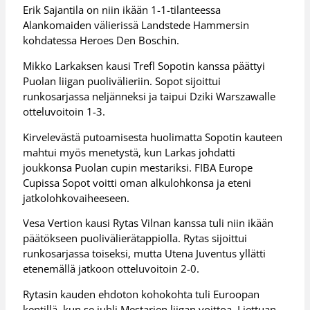
Erik Sajantila on niin ikään 1-1-tilanteessa
Alankomaiden välierissä Landstede Hammersin
kohdatessa Heroes Den Boschin.
Mikko Larkaksen kausi Trefl Sopotin kanssa päättyi
Puolan liigan puolivälieriin. Sopot sijoittui
runkosarjassa neljänneksi ja taipui Dziki Warszawalle
otteluvoitoin 1-3.
Kirvelevästä putoamisesta huolimatta Sopotin kauteen
mahtui myös menetystä, kun Larkas johdatti
joukkonsa Puolan cupin mestariksi. FIBA Europe
Cupissa Sopot voitti oman alkulohkonsa ja eteni
jatkolohkovaiheeseen.
Vesa Vertion kausi Rytas Vilnan kanssa tuli niin ikään
päätökseen puolivälierätappiolla. Rytas sijoittui
runkosarjassa toiseksi, mutta Utena Juventus yllätti
etenemällä jatkoon otteluvoitoin 2-0.
Rytasin kauden ehdoton kohokohta tuli Euroopan
kentillä, kun se juhli Mestarien liigan voittoa. Liettuan