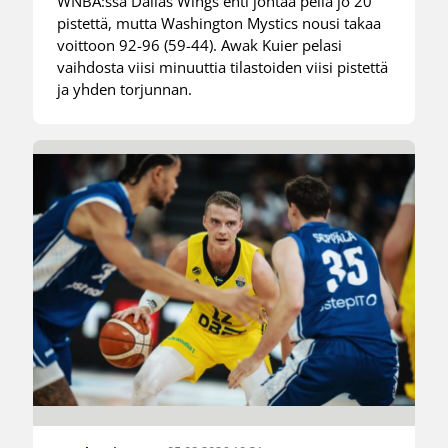
WNBA:ssa Dallas Wings ehti johtaa peliä jo 20
pistettä, mutta Washington Mystics nousi takaa
voittoon 92-96 (59-44). Awak Kuier pelasi
vaihdosta viisi minuuttia tilastoiden viisi pistettä
ja yhden torjunnan.