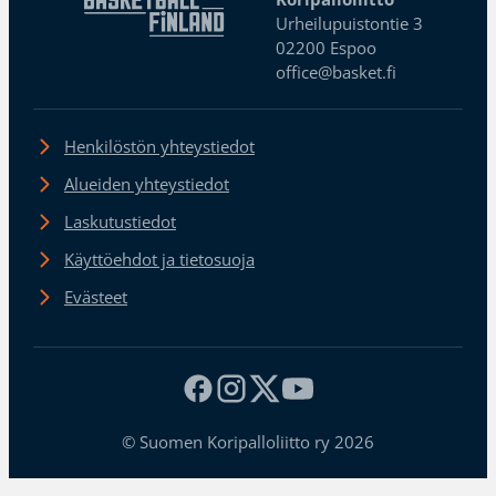
Urheilupuistontie 3
02200 Espoo
office@basket.fi
Henkilöstön yhteystiedot
Alueiden yhteystiedot
Laskutustiedot
Käyttöehdot ja tietosuoja
Evästeet
© Suomen Koripalloliitto ry 2026