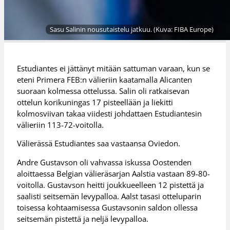
Sasu Salinin nousutaistelu jatkuu. (Kuva: FIBA Europe)
Estudiantes ei jättänyt mitään sattuman varaan, kun se
eteni Primera FEB:n välieriin kaatamalla Alicanten
suoraan kolmessa ottelussa. Salin oli ratkaisevan
ottelun korikuningas 17 pisteellään ja liekitti
kolmosviivan takaa viidesti johdattaen Estudiantesin
välieriin 113-72-voitolla.
Välierässä Estudiantes saa vastaansa Oviedon.
Andre Gustavson oli vahvassa iskussa Oostenden
aloittaessa Belgian välieräsarjan Aalstia vastaan 89-80-
voitolla. Gustavson heitti joukkueelleen 12 pistettä ja
saalisti seitsemän levypalloa. Aalst tasasi otteluparin
toisessa kohtaamisessa Gustavsonin saldon ollessa
seitsemän pistettä ja neljä levypalloa.