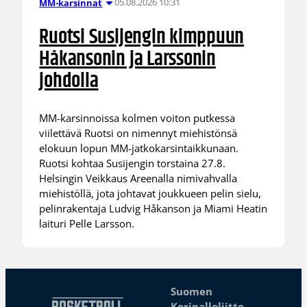
05.08.2026 10:31
MM-karsinnat
Ruotsi Susijengin kimppuun
Håkansonin ja Larssonin
johdolla
MM-karsinnoissa kolmen voiton putkessa
viilettävä Ruotsi on nimennyt miehistönsä
elokuun lopun MM-jatkokarsintaikkunaan.
Ruotsi kohtaa Susijengin torstaina 27.8.
Helsingin Veikkaus Areenalla nimivahvalla
miehistöllä, jota johtavat joukkueen pelin sielu,
pelinrakentaja Ludvig Håkanson ja Miami Heatin
laituri Pelle Larsson.
Suomen
Koripalloliitto