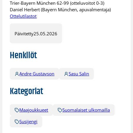
Trier-Bayern München 62-99 (otteluvoitot 0-3)
Daniel Herbert (Bayern München, apuvalmentaja)
Ottelutilastot
Päivitetty
25.05.2026
Henkilöt
Andre Gustavson
Sasu Salin
Kategoriat
Maajoukkueet
Suomalaiset ulkomailla
Susijengi