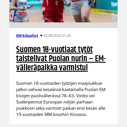
06.08.2026 21:24
EM-kilpailut
Suomen 18-vuotiaat tytöt
taistelivat Puolan nurin – EM-
välieräpaikka varmistui
Suomen 18-vuotiaiden tyttöjen maajoukkue
jatkoi vahvaa kesäänsä kaatamalla Puolan EM-
kisojen puolivälierässä 78–63. Voitto vei
Sudenpennut Euroopan neljän parhaan
joukkoon sekä varmisti paikan ensi kesän alle
19-vuotiaiden MM-kisoihin Kiinassa.