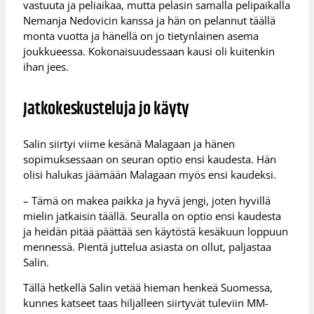
vastuuta ja peliaikaa, mutta pelasin samalla pelipaikalla
Nemanja Nedovicin kanssa ja hän on pelannut täällä
monta vuotta ja hänellä on jo tietynlainen asema
joukkueessa. Kokonaisuudessaan kausi oli kuitenkin
ihan jees.
Jatkokeskusteluja jo käyty
Salin siirtyi viime kesänä Malagaan ja hänen
sopimuksessaan on seuran optio ensi kaudesta. Hän
olisi halukas jäämään Malagaan myös ensi kaudeksi.
– Tämä on makea paikka ja hyvä jengi, joten hyvillä
mielin jatkaisin täällä. Seuralla on optio ensi kaudesta
ja heidän pitää päättää sen käytöstä kesäkuun loppuun
mennessä. Pientä juttelua asiasta on ollut, paljastaa
Salin.
Tällä hetkellä Salin vetää hieman henkeä Suomessa,
kunnes katseet taas hiljalleen siirtyvät tuleviin MM-