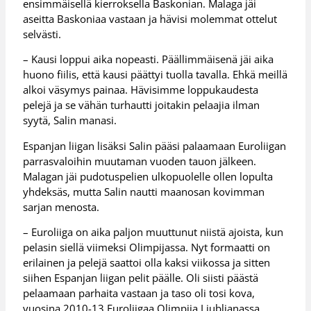
ensimmäisellä kierroksella Baskonian. Malaga jäi
aseitta Baskoniaa vastaan ja hävisi molemmat ottelut
selvästi.
– Kausi loppui aika nopeasti. Päällimmäisenä jäi aika
huono fiilis, että kausi päättyi tuolla tavalla. Ehkä meillä
alkoi väsymys painaa. Hävisimme loppukaudesta
pelejä ja se vähän turhautti joitakin pelaajia ilman
syytä, Salin manasi.
Espanjan liigan lisäksi Salin pääsi palaamaan Euroliigan
parrasvaloihin muutaman vuoden tauon jälkeen.
Malagan jäi pudotuspelien ulkopuolelle ollen lopulta
yhdeksäs, mutta Salin nautti maanosan kovimman
sarjan menosta.
– Euroliiga on aika paljon muuttunut niistä ajoista, kun
pelasin siellä viimeksi Olimpijassa. Nyt formaatti on
erilainen ja pelejä saattoi olla kaksi viikossa ja sitten
siihen Espanjan liigan pelit päälle. Oli siisti päästä
pelaamaan parhaita vastaan ja taso oli tosi kova,
vuosina 2010-13 Euroliigaa Olimpija Ljubljanassa