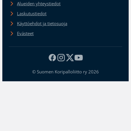
Alueiden yhteystiedot
Laskutustiedot
Käyttöehdot ja tietosuoja
Evästeet
© Suomen Koripalloliitto ry 2026