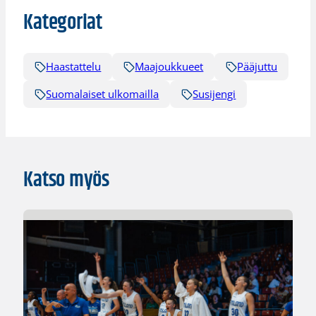
Kategoriat
Haastattelu
Maajoukkueet
Pääjuttu
Suomalaiset ulkomailla
Susijengi
Katso myös