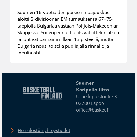
Suomen 16-vuotiaiden poikien maajoukkue
aloitti B-divisioonan EM-turnauksensa 67–75-
tappiolla Bulgariaa vastaan Pohjois-Makedonian
Skopjessa. Sudenpennut hallitsivat ottelun alkua
ja johtivat parhaimmillaan 13 pisteellä, mutta
Bulgaria nousi toisella puoliajalla rinnalle ja
lopulta ohi.
Suomen
Koripalloliitto
Urheilupuistontie 3
02200 Espoo
office@basket.fi
Henkilöstön yhteystiedot