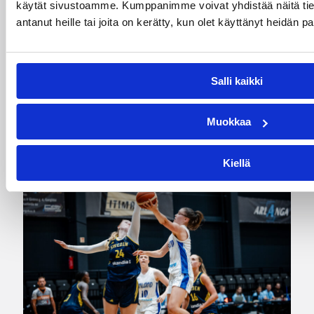
EM-kisojen kahdeksan parhaan
käytät sivustoamme. Kumppanimme voivat yhdistää näitä tietoja
joukkoon
antanut heille tai joita on kerätty, kun olet käyttänyt heidän p
Suomen 18-vuotiaat tytöt voittivat Saksan EM-
kisojen neljännesvälierässä vakuuttavasti 73–56
Salli kaikki
ja etenivät Euroopan kahdeksan parhaan
joukkoon.
Muokkaa
Kiellä