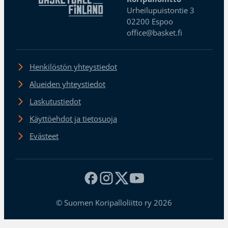
Urheilupuistontie 3
02200 Espoo
office@basket.fi
Henkilöstön yhteystiedot
Alueiden yhteystiedot
Laskutustiedot
Käyttöehdot ja tietosuoja
Evästeet
© Suomen Koripalloliitto ry 2026