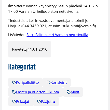
Ilmoittautuminen käynnistyy Sasun päivänä 14.1. klo
17.00 Varalan Urheiluopiston nettisivuilla.
Tiedustelut: Leirin vastuuvalmentajana toimii Joni
Harjula (044 3459 921, etunimi.sukunimi@varala.fi).
Lisätiedot:
Sasu Salinin leiri Varalan nettisivuilla
Päivitetty
11.01.2016
Kategoriat
Koripalloliitto
Korisleirit
Lasten ja nuorten liikunta
Minit
Pelaajat
Pääjuttu