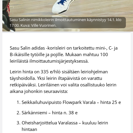
Sasu Salinin nimikkoleirin ilmoittautuminen käynnistyy 14.1. klo
17:00. Kuva: Ville Vuorinen.
Sasu Salin adidas -korisleiri on tarkoitettu mini-, C- ja
B-ikäisille tytöille ja pojille. Mukaan mahtuu 100
leiriläistä ilmoittautumisjärjestyksessä.
Leirin hinta on 335 e/hlö sisältäen leiriohjelman
täyshoidolla. Yksi leirin iltapäivistä on varattu
retkipäiväksi. Leiriläinen voi valita osallistuuko leirin
aikana johonkin seuraavista:
Seikkailuhuvipuisto Flowpark Varala – hinta 25 e
Särkänniemi – hinta n. 38 e
Oheisharjoittelua Varalassa – kuuluu leirin
hintaan