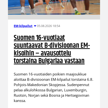
05.08.2026 18:54
EM-kilpailut
Suomen 16-vuotiaat
suuntaavat B-divisioonan EM-
kisoihin – avausottelu
torstaina Bulgariaa vastaan
Suomen 16-vuotiaiden poikien maajoukkue
aloittaa B-divisioonan EM-kilpailut torstaina 6.8.
Pohjois-Makedonian Skopjessa. Sudenpennut
pelaa alkulohkossa Bulgarian, Luxemburgin,
Ruotsin, Norjan sekä Bosnia ja Hertsegovinan
kanssa.