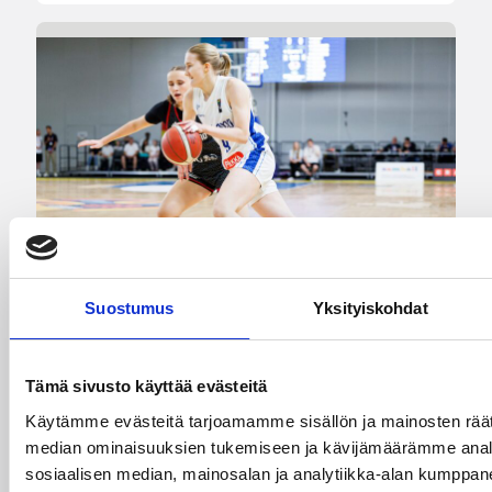
Suostumus
Yksityiskohdat
05.08.2026 17:21
EM-kilpailut
Tämä sivusto käyttää evästeitä
Suomen 18-vuotiaat tytöt
Käytämme evästeitä tarjoamamme sisällön ja mainosten räät
päihittivät Saksan ja etenivät
median ominaisuuksien tukemiseen ja kävijämäärämme anal
sosiaalisen median, mainosalan ja analytiikka-alan kumppanei