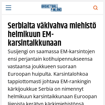
Siirry
sisältöön
Serbialta väkivahva miehistö
helmikuun EM-
karsintaikkunaan
Susijengi on saamassa EM-karsintojen
ensi perjantain kotihuipennukseensa
vastaansa joukkueen suoraan
Euroopan huipulta. Karsintalohkoa
tappiottomasti johtava EM-rankingin
kärkijoukkue Serbia on nimennyt
helmikuun karsintaikkunaan Euroopan
liigoista kerätyn kärkimiehistönsä,