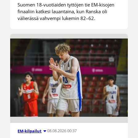
Suomen 18-vuotiaiden tyttöjen tie EM-kisojen
finaaliin katkesi lauantaina, kun Ranska oli
välierässä vahvempi lukemin 82–62.
08.08.2026 00:37
EM-kilpailut