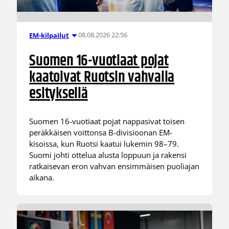
08.08.2026 22:56
EM-kilpailut
Suomen 16-vuotiaat pojat
kaatoivat Ruotsin vahvalla
esityksellä
Suomen 16-vuotiaat pojat nappasivat toisen
peräkkäisen voittonsa B-divisioonan EM-
kisoissa, kun Ruotsi kaatui lukemin 98–79.
Suomi johti ottelua alusta loppuun ja rakensi
ratkaisevan eron vahvan ensimmäisen puoliajan
aikana.