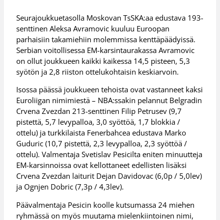
Seurajoukkuetasolla Moskovan TsSKA:aa edustava 193-
senttinen Aleksa Avramovic kuuluu Euroopan
parhaisiin takamiehiin molemmissa kenttäpäädyissä.
Serbian voitollisessa EM-karsintaurakassa Avramovic
on ollut joukkueen kaikki kaikessa 14,5 pisteen, 5,3
syötön ja 2,8 riiston ottelukohtaisin keskiarvoin.
Isossa päässä joukkueen tehoista ovat vastanneet kaksi
Euroliigan nimimiestä – NBA:ssakin pelannut Belgradin
Crvena Zvezdan 213-senttinen Filip Petrusev (9,7
pistettä, 5,7 levypalloa, 3,0 syöttöä, 1,7 blokkia /
ottelu) ja turkkilaista Fenerbahcea edustava Marko
Guduric (10,7 pistettä, 2,3 levypalloa, 2,3 syöttöä /
ottelu). Valmentaja Svetislav Pesicilta eniten minuutteja
EM-karsinnoissa ovat kellottaneet edellisten lisäksi
Crvena Zvezdan laiturit Dejan Davidovac (6,0p / 5,0lev)
ja Ognjen Dobric (7,3p / 4,3lev).
Päävalmentaja Pesicin koolle kutsumassa 24 miehen
ryhmässä on myös muutama mielenkiintoinen nimi,