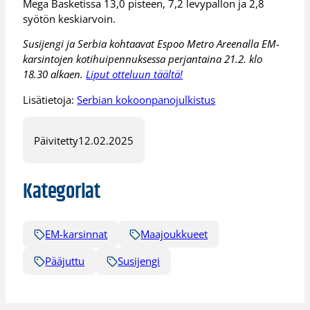
Mega Basketissa 13,0 pisteen, 7,2 levypallon ja 2,8
syötön keskiarvoin.
Susijengi ja Serbia kohtaavat Espoo Metro Areenalla EM-
karsintojen kotihuipennuksessa perjantaina 21.2. klo
18.30 alkaen.
Liput otteluun täältä!
Lisätietoja:
Serbian kokoonpanojulkistus
Päivitetty
12.02.2025
Kategoriat
EM-karsinnat
Maajoukkueet
Pääjuttu
Susijengi