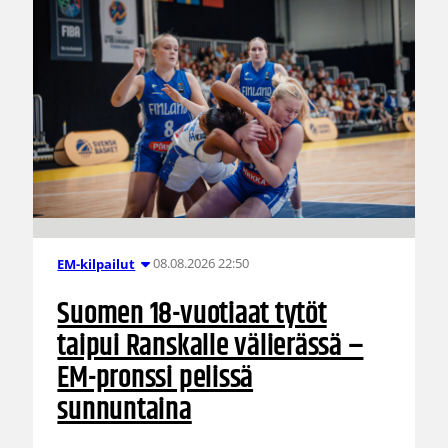
08.08.2026 22:50
EM-kilpailut
Suomen 18-vuotiaat tytöt
taipui Ranskalle välierässä –
EM-pronssi pelissä
sunnuntaina