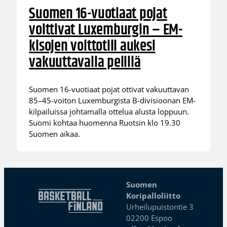
Suomen 16-vuotiaat pojat
voittivat Luxemburgin – EM-
kisojen voittotili aukesi
vakuuttavalla pelillä
Suomen 16-vuotiaat pojat ottivat vakuuttavan
85–45-voiton Luxemburgista B-divisioonan EM-
kilpailuissa johtamalla ottelua alusta loppuun.
Suomi kohtaa huomenna Ruotsin klo 19.30
Suomen aikaa.
Suomen
Koripalloliitto
Urheilupuistontie 3
02200 Espoo