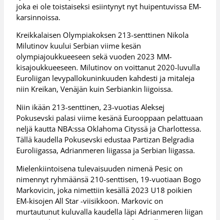
joka ei ole toistaiseksi esiintynyt nyt huipentuvissa EM-
karsinnoissa.
Kreikkalaisen Olympiakoksen 213-senttinen Nikola
Milutinov kuului Serbian viime kesän
olympiajoukkueeseen sekä vuoden 2023 MM-
kisajoukkueeseen. Milutinov on voittanut 2020-luvulla
Euroliigan levypallokuninkuuden kahdesti ja mitaleja
niin Kreikan, Venäjän kuin Serbiankin liigoissa.
Niin ikään 213-senttinen, 23-vuotias Aleksej
Pokusevski palasi viime kesänä Eurooppaan pelattuaan
neljä kautta NBA:ssa Oklahoma Cityssä ja Charlottessa.
Tällä kaudella Pokusevski edustaa Partizan Belgradia
Euroliigassa, Adrianmeren liigassa ja Serbian liigassa.
Mielenkiintoisena tulevaisuuden nimenä Pesic on
nimennyt ryhmäänsä 210-senttisen, 19-vuotiaan Bogo
Markovicin, joka nimettiin kesällä 2023 U18 poikien
EM-kisojen All Star -viisikkoon. Markovic on
murtautunut kuluvalla kaudella läpi Adrianmeren liigan