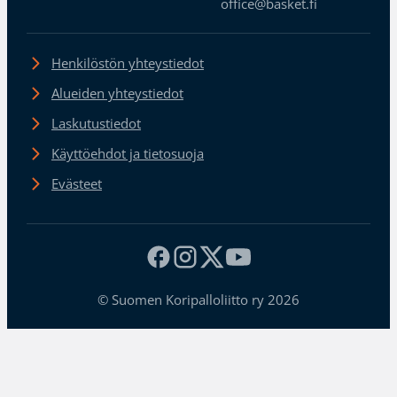
office@basket.fi
Henkilöstön yhteystiedot
Alueiden yhteystiedot
Laskutustiedot
Käyttöehdot ja tietosuoja
Evästeet
© Suomen Koripalloliitto ry 2026