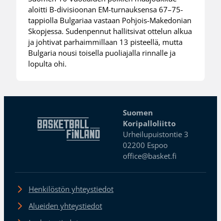
aloitti B-divisioonan EM-turnauksensa 67–75-
tappiolla Bulgariaa vastaan Pohjois-Makedonian
Skopjessa. Sudenpennut hallitsivat ottelun alkua
ja johtivat parhaimmillaan 13 pisteellä, mutta
Bulgaria nousi toisella puoliajalla rinnalle ja
lopulta ohi.
Suomen
Koripalloliitto
Urheilupuistontie 3
02200 Espoo
office@basket.fi
Henkilöstön yhteystiedot
Alueiden yhteystiedot