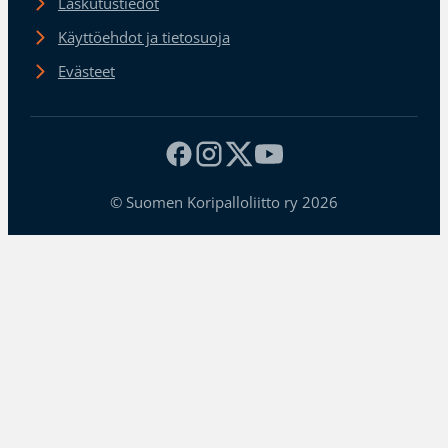
Laskutustiedot
Käyttöehdot ja tietosuoja
Evästeet
© Suomen Koripalloliitto ry 2026