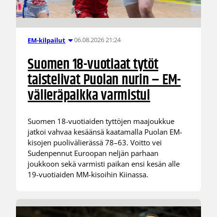
06.08.2026 21:24
EM-kilpailut
Suomen 18-vuotiaat tytöt
taistelivat Puolan nurin – EM-
välieräpaikka varmistui
Suomen 18-vuotiaiden tyttöjen maajoukkue
jatkoi vahvaa kesäänsä kaatamalla Puolan EM-
kisojen puolivälierässä 78–63. Voitto vei
Sudenpennut Euroopan neljän parhaan
joukkoon sekä varmisti paikan ensi kesän alle
19-vuotiaiden MM-kisoihin Kiinassa.