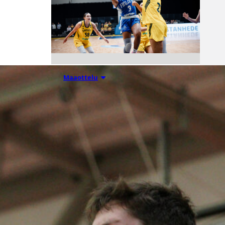
07.08.2026 21:42
Maaottelu
Ruotsi piirun
verran
Susiladiesia
parempi
Tukholmassa