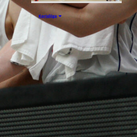
07.08.2026 09:23
Korisliiga
Daniel Dolenc
KTP-Basketin
haaviin
Dolenc on rakentanut pitkän
ammattilaisuran Suomen lisäksi
Ranskassa, Itävallassa,
Liettuassa, Romaniassa,
Bosniassa ja viimeksi Islannissa.