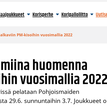
aajoukkueet
Korisperhe
Koripalloliitto
Uutis
kaviin PM-kisoihin vuosimallia 2022
lmiina huomenna
ihin vuosimallia 202
erissä pelataan Pohjoismaiden
ta 29.6. sunnuntaihin 3.7. Joukkueet 