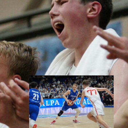
Susiladies päätti Tukholmassa
pelatun kahden ottelun
mittaisen miniturnauksen
tappioon, kun Ruotsi oli parempi
loppulukemin 73-68 (33-47).
Suomi pelaa seuraavan kerran
ensi viikonloppuna Helsingissä.