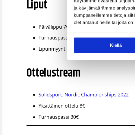
Liput
Käytämme evästeitä tarjoama
ja kävijämäärämme analysoim
kumppaneillemme tietoja siitä
olet antanut heille tai joita o
Päivälippu 7€
Turnauspassi 25€
Kiellä
Lipunmyynti vain Kisakalliossa. Maksutapoi
Ottelustream
Solidsport: Nordic Championships 2022
Yksittäinen ottelu 8€
Turnauspassi 30€