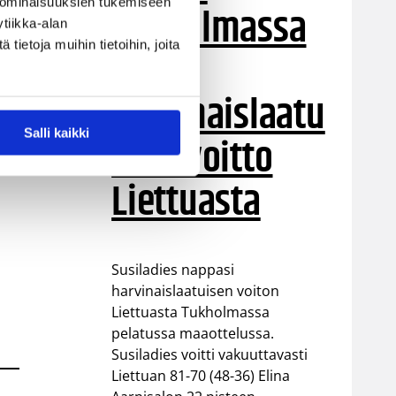
 ominaisuuksien tukemiseen
Tukholmassa
tiikka-alan
ietoja muihin tietoihin, joita
–
harvinaislaatu
Salli kaikki
inen voitto
Liettuasta
Susiladies nappasi
harvinaislaatuisen voiton
Liettuasta Tukholmassa
pelatussa maaottelussa.
Susiladies voitti vakuuttavasti
Liettuan 81-70 (48-36) Elina