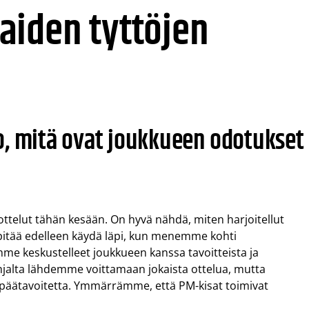
aiden tyttöjen
o, mitä ovat joukkueen odotukset
ottelut tähän kesään. On hyvä nähdä, miten harjoitellut
a pitää edelleen käydä läpi, kun menemme kohti
mme keskustelleet joukkueen kanssa tavoitteista ja
ohjalta lähdemme voittamaan jokaista ottelua, mutta
päätavoitetta. Ymmärrämme, että PM-kisat toimivat