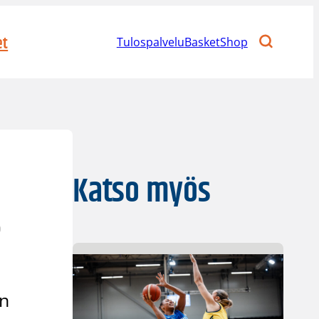
et
Tulospalvelu
BasketShop
Katso myös
2
on