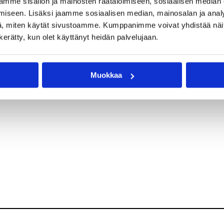
mme sisällön ja mainosten räätälöimiseen, sosiaalisen median
iseen. Lisäksi jaamme sosiaalisen median, mainosalan ja analy
, miten käytät sivustoamme. Kumppanimme voivat yhdistää näitä t
n kerätty, kun olet käyttänyt heidän palvelujaan.
Muokkaa
na kortti, MobilePay tai käteinen.