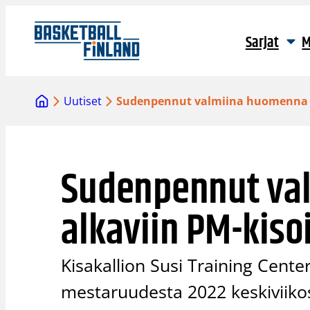
Siirry
sisältöön
Sarjat
M
Uutiset
Sudenpennut valmiina huomenna al
Sudenpennut va
alkaviin PM-kiso
Kisakallion Susi Training Cent
mestaruudesta 2022 keskiviikos