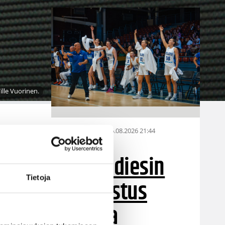
ille Vuorinen.
06.08.2026 21:44
Maaottelu
Susiladiesin
Tietoja
puolustus
 ja
rautaa