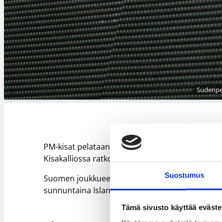
Sudenpen
PM-kisat pelataan Kisakallion Susi Training Cente
Kisakalliossa ratkotaan 16- ja 18-vuotiaiden ty
Suostumus
Suomen joukkueet kohtaavat keskiviikkona Tansk
sunnuntaina Islannin.
Tämä sivusto käyttää eväste