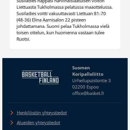
Susiladies nappasi harvinaislaatuisen voiton
Liettuasta Tukholmassa pelatussa maaottelussa.
Susiladies voitti vakuuttavasti Liettuan 81-70
(48-36) Elina Aarnisalon 22 pisteen
johdattamana. Suomi pelaa Tukholmassa vielä
toisen ottelun, kun huomenna vastaan tulee
Ruotsi.
Suomen
Koripalloliitto
Urheilupuistontie 3
02200 Espoo
office@basket.fi
Henkilöstön yhteystiedot
Alueiden yhteystiedot