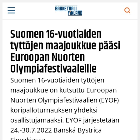
Siirry
sisältöön
Suomen 16-vuotiaiden
tyttöjen maajoukkue pääsi
Euroopan Nuorten
Olympiafestivaaleille
Suomen 16-vuotiaiden tyttöjen
maajoukkue on kutsuttu Euroopan
Nuorten Olympiafestivaalien (EYOF)
koripalloturnauksen yhdeksi
osallistujamaaksi. EYOF järjestetään
24.-30.7.2022 Banská Bystrica
Slovakiassa.