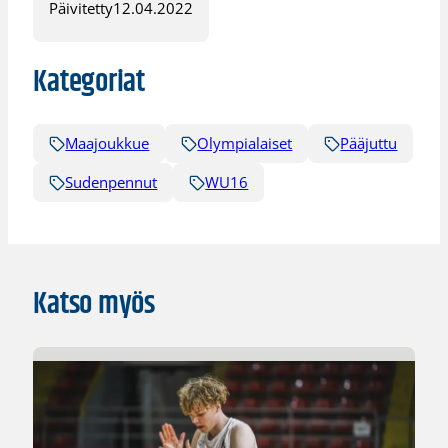
Päivitetty
12.04.2022
Kategoriat
Maajoukkue
Olympialaiset
Pääjuttu
Sudenpennut
WU16
Katso myös