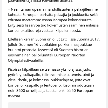
päävalmentaja Ilkka Palviainen aloittaa.
– Näen tämän upeana mahdollisuutena pelaajillemme
kohdata Euroopan parhaita pelaajia ja joukkueita sekä
edustaa maatamme osana isompaa kokonaisuutta.
Erityisesti lisäarvoa tuo kokemusten saaminen erilaisia
koripallokulttuureja vastaan kilpailemisesta.
Edellisen kerran Suomi on ollut EYOF:ssä vuonna 2017,
jolloin Suomen 16-vuotiaiden poikien maajoukkue
huuhtoi pronssia. Kyseessä oli Suomen historian
ensimmäinen palloilumitali Euroopan Nuorten
Olympiafestivaaleilla.
Kisoissa kilpaillaan seitsemässä yksilölajissa: judo,
pyöräily, sulkapallo, telinevoimistelu, tennis, uinti ja
yleisurheilu, ja kolmessa joukkuelajissa, joita ovat
koripallo, käsipallo ja lentopallo. Kisoihin odotetaan
noin 3600 urheilijaa ja taustahenkilöä 50 Euroopan
maasta.