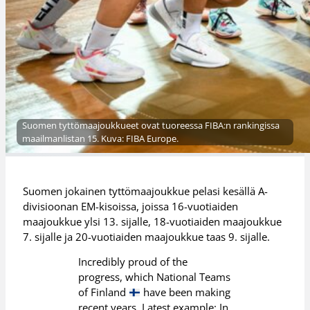
Suomen tyttömaajoukkueet ovat tuoreessa FIBA:n rankingissa
maailmanlistan 15. Kuva: FIBA Europe.
Suomen jokainen tyttömaajoukkue pelasi kesällä A-
divisioonan EM-kisoissa, joissa 16-vuotiaiden
maajoukkue ylsi 13. sijalle, 18-vuotiaiden maajoukkue
7. sijalle ja 20-vuotiaiden maajoukkue taas 9. sijalle.
Incredibly proud of the
progress, which National Teams
of Finland
have been making
recent years. Latest example: In