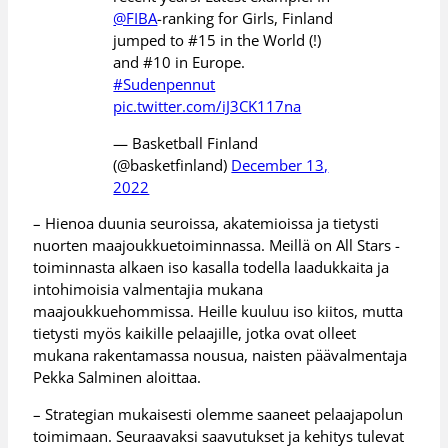
@FIBA
-ranking for Girls, Finland
jumped to #15 in the World (!)
and #10 in Europe.
#Sudenpennut
pic.twitter.com/iJ3CK117na
— Basketball Finland
(@basketfinland)
December 13,
2022
– Hienoa duunia seuroissa, akatemioissa ja tietysti
nuorten maajoukkuetoiminnassa. Meillä on All Stars -
toiminnasta alkaen iso kasalla todella laadukkaita ja
intohimoisia valmentajia mukana
maajoukkuehommissa. Heille kuuluu iso kiitos, mutta
tietysti myös kaikille pelaajille, jotka ovat olleet
mukana rakentamassa nousua, naisten päävalmentaja
Pekka Salminen aloittaa.
– Strategian mukaisesti olemme saaneet pelaajapolun
toimimaan. Seuraavaksi saavutukset ja kehitys tulevat