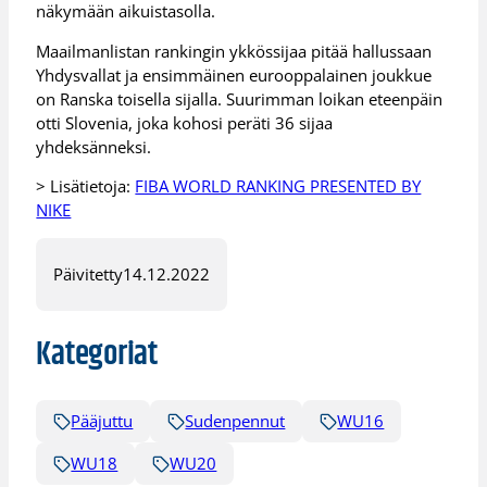
näkymään aikuistasolla.
Maailmanlistan rankingin ykkössijaa pitää hallussaan
Yhdysvallat ja ensimmäinen eurooppalainen joukkue
on Ranska toisella sijalla. Suurimman loikan eteenpäin
otti Slovenia, joka kohosi peräti 36 sijaa
yhdeksänneksi.
> Lisätietoja:
FIBA WORLD RANKING PRESENTED BY
NIKE
Päivitetty
14.12.2022
Kategoriat
Pääjuttu
Sudenpennut
WU16
WU18
WU20