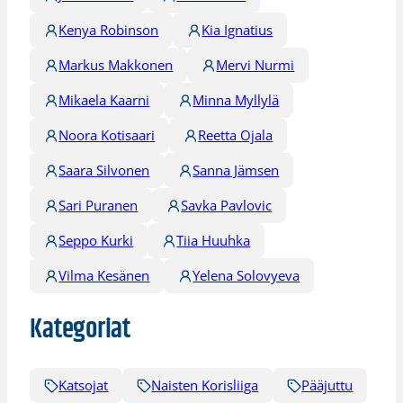
Kenya Robinson
Kia Ignatius
Markus Makkonen
Mervi Nurmi
Mikaela Kaarni
Minna Myllylä
Noora Kotisaari
Reetta Ojala
Saara Silvonen
Sanna Jämsen
Sari Puranen
Savka Pavlovic
Seppo Kurki
Tiia Huuhka
Vilma Kesänen
Yelena Solovyeva
Kategoriat
Katsojat
Naisten Korisliiga
Pääjuttu