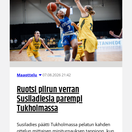
07.08.2026 21:42
Maaottelu
Ruotsi piirun verran
Susiladiesia parempi
Tukholmassa
Susiladies päätti Tukholmassa pelatun kahden
ottelun mittaisen miniturnauksen tappioon, kun