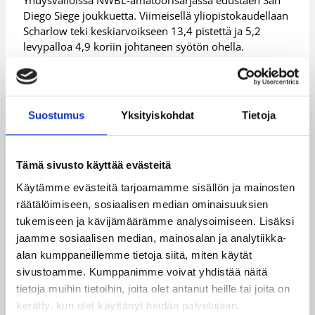
Yhdysvalloissa NWBL-amatöörisarjassa edustaen San
Diego Siege joukkuetta. Viimeisellä yliopistokaudellaan
Scharlow teki keskiarvoikseen 13,4 pistettä ja 5,2
levypalloa 4,9 koriin johtaneen syötön ohella.
Naisten SM-ottelut 7.-8.10.
Suostumus
Yksityiskohdat
Tietoja
7
1
Lappee
.
BC
2
nranna
l
Ca
1
–
Nok
:
n
Tämä sivusto käyttää evästeitä
a
tz
0
ia
3
urheilut
Käytämme evästeitä tarjoamamme sisällön ja mainosten
.
0
alo
räätälöimiseen, sosiaalisen median ominaisuuksien
7
1
tukemiseen ja kävijämäärämme analysoimiseen. Lisäksi
Esp
Myyrm
.
4
jaamme sosiaalisen median, mainosalan ja analytiikka-
l
Pu
oo
äen
1
–
:
alan kumppaneillemme tietoja siitä, miten käytät
a
Hu
Tea
urheilut
0
3
sivustoamme. Kumppanimme voivat yhdistää näitä
m
alo
.
0
tietoja muihin tietoihin, joita olet antanut heille tai joita on
kerätty, kun olet käyttänyt heidän palvelujaan.
7
1