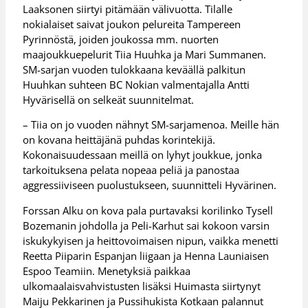
Laaksonen siirtyi pitämään välivuotta. Tilalle
nokialaiset saivat joukon pelureita Tampereen
Pyrinnöstä, joiden joukossa mm. nuorten
maajoukkuepelurit Tiia Huuhka ja Mari Summanen.
SM-sarjan vuoden tulokkaana keväällä palkitun
Huuhkan suhteen BC Nokian valmentajalla Antti
Hyvärisellä on selkeät suunnitelmat.
– Tiia on jo vuoden nähnyt SM-sarjamenoa. Meille hän
on kovana heittäjänä puhdas korintekijä.
Kokonaisuudessaan meillä on lyhyt joukkue, jonka
tarkoituksena pelata nopeaa peliä ja panostaa
aggressiiviseen puolustukseen, suunnitteli Hyvärinen.
Forssan Alku on kova pala purtavaksi korilinko Tysell
Bozemanin johdolla ja Peli-Karhut sai kokoon varsin
iskukykyisen ja heittovoimaisen nipun, vaikka menetti
Reetta Piiparin Espanjan liigaan ja Henna Launiaisen
Espoo Teamiin. Menetyksiä paikkaa
ulkomaalaisvahvistusten lisäksi Huimasta siirtynyt
Maiju Pekkarinen ja Pussihukista Kotkaan palannut