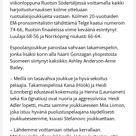
viikonloppuna Ruotsin Södertäljessä voittamalla kaikki
harjoitusturnauksen kolme otteluaan
ruotsalaisjoukkueita vastaan. Kolmen 20-vuotiaiden
EM-pronssimitalistin tähdittämä Telge kaatui numeroin
74-66, Ruotsin finaaleissa viime keväänä esiintynyt
Luulaja 68-56 ja Norrköping niukasti 66-64.
Espoolaisjoukkue panostaa vahvaan takamiespeliin,
jonka lisäksi korin alla häärii Gonzagan yliopistosta
Suomeen siirtynyt kaksikko Ashley Anderson-Anne
Bailey.
– Meillä on tasavahva joukkue ja hyvä sekoitus
pelaajia. Takamiespelissä Kaisa (Höök) ja Heidi
(Lönnberg) edustavat kokemusta ja Henna (Launiainen)
sekä Kia (Ignatius) ovat nuoria ja aggressiivisia. Heidi
Adler lopetti, mutta saimme joukkueeseen Miia Liimon,
joka istuu hyvänä puolustuspelaajana täydellisesti
joukkueeseemme, kuvasi Stefanovic joukkuettaan.
– Lähdemme voittamaan ottelua kerrallaan.