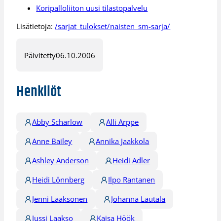
Koripalloliiton uusi tilastopalvelu
Lisätietoja:
/sarjat_tulokset/naisten_sm-sarja/
Päivitetty
06.10.2006
Henkilöt
Abby Scharlow
Alli Arppe
Anne Bailey
Annika Jaakkola
Ashley Anderson
Heidi Adler
Heidi Lönnberg
Ilpo Rantanen
Jenni Laaksonen
Johanna Lautala
Jussi Laakso
Kaisa Höök