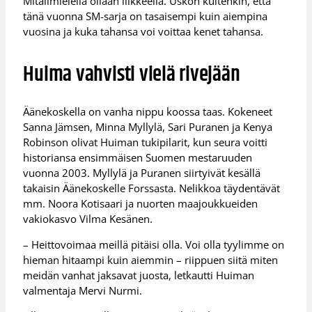
Mitalimielellä ollaan liikkeellä. Uskon kuitenkin, että
tänä vuonna SM-sarja on tasaisempi kuin aiempina
vuosina ja kuka tahansa voi voittaa kenet tahansa.
Huima vahvisti vielä rivejään
Äänekoskella on vanha nippu koossa taas. Kokeneet
Sanna Jämsen, Minna Myllylä, Sari Puranen ja Kenya
Robinson olivat Huiman tukipilarit, kun seura voitti
historiansa ensimmäisen Suomen mestaruuden
vuonna 2003. Myllylä ja Puranen siirtyivät kesällä
takaisin Äänekoskelle Forssasta. Nelikkoa täydentävät
mm. Noora Kotisaari ja nuorten maajoukkueiden
vakiokasvo Vilma Kesänen.
– Heittovoimaa meillä pitäisi olla. Voi olla tyylimme on
hieman hitaampi kuin aiemmin – riippuen siitä miten
meidän vanhat jaksavat juosta, letkautti Huiman
valmentaja Mervi Nurmi.