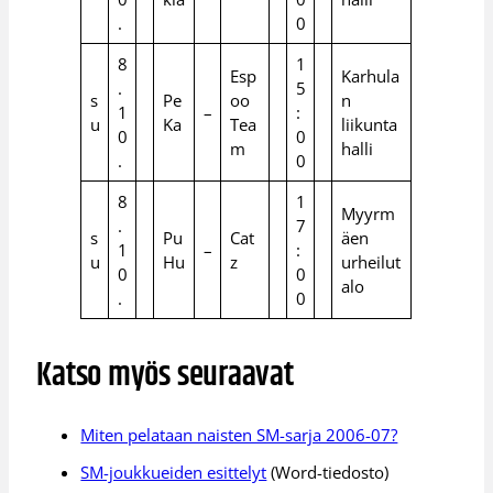
.
0
8
1
Esp
Karhula
.
5
s
Pe
oo
n
1
–
:
u
Ka
Tea
liikunta
0
0
m
halli
.
0
8
1
Myyrm
.
7
s
Pu
Cat
äen
1
–
:
u
Hu
z
urheilut
0
0
alo
.
0
Katso myös seuraavat
Miten pelataan naisten SM-sarja 2006-07?
SM-joukkueiden esittelyt
(Word-tiedosto)