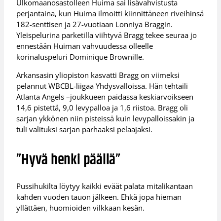
Ulkomaanosastolleen Huima sai lisävahvistusta
perjantaina, kun Huima ilmoitti kiinnittäneen riveihinsä
182-senttisen ja 27-vuotiaan Lonniya Braggin.
Yleispelurina parketilla viihtyvä Bragg tekee seuraa jo
ennestään Huiman vahvuudessa olleelle
korinaluspeluri Dominique Brownille.
Arkansasin yliopiston kasvatti Bragg on viimeksi
pelannut WBCBL-liigaa Yhdysvalloissa. Hän tehtaili
Atlanta Angels –joukkueen paidassa keskiarvoikseen
14,6 pistettä, 9,0 levypalloa ja 1,6 riistoa. Bragg oli
sarjan ykkönen niin pisteissä kuin levypalloissakin ja
tuli valituksi sarjan parhaaksi pelaajaksi.
”Hyvä henki päällä”
Pussihukilta löytyy kaikki eväät palata mitalikantaan
kahden vuoden tauon jälkeen. Ehkä jopa hieman
yllättäen, huomioiden vilkkaan kesän.