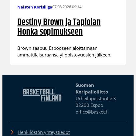
07.08.2026 09:14
Naisten Korisliiga
Destiny Brown ja Tapiolan
Honka sopimukseen
Brown saapuu Espooseen aloittamaan
ammattilaisuraansa yliopistovuosien jälkeen.
Suomen
Koripalloliitto
Urheilupuistontie 3
02200 Espoo
office@basket.fi
Henkilöstön yhteystiedot