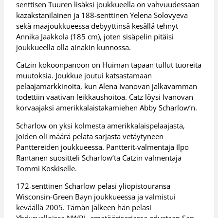
senttisen Tuuren lisäksi joukkueella on vahvuudessaan
kazakstanilainen ja 188-senttinen Yelena Solovyeva
sekä maajoukkueessa debyyttinsä kesällä tehnyt
Annika Jaakkola (185 cm), joten sisäpelin pitäisi
joukkueella olla ainakin kunnossa.
Catzin kokoonpanoon on Huiman tapaan tullut tuoreita
muutoksia. Joukkue joutui katsastamaan
pelaajamarkkinoita, kun Alena Ivanovan jalkavamman
todettiin vaativan leikkaushoitoa. Catz löysi Ivanovan
korvaajaksi amerikkalaistakamiehen Abby Scharlow’n.
Scharlow on yksi kolmesta amerikkalaispelaajasta,
joiden oli määrä pelata sarjasta vetäytyneen
Panttereiden joukkueessa. Pantterit-valmentaja Ilpo
Rantanen suositteli Scharlow’ta Catzin valmentaja
Tommi Koskiselle.
172-senttinen Scharlow pelasi yliopistouransa
Wisconsin-Green Bayn joukkueessa ja valmistui
keväällä 2005. Tämän jälkeen hän pelasi