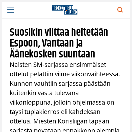
Siirry
sisältöön
Suosikin viittaa heitetään
Espoon, Vantaan ja
Äänekosken suuntaan
Naisten SM-sarjassa ensimmäiset
ottelut pelattiin viime viikonvaihteessa.
Kunnon vauhtiin sarjassa päästään
kuitenkin vasta tulevana
viikonloppuna, jolloin ohjelmassa on
täysi tuplakierros eli kahdeksan
ottelua. Miesten Korisliigan tapaan
sarjasta povataan ennakkoon aiempia