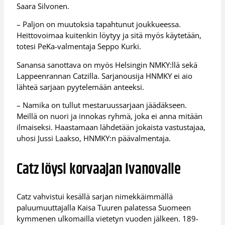
Saara Silvonen.
– Paljon on muutoksia tapahtunut joukkueessa.
Heittovoimaa kuitenkin löytyy ja sitä myös käytetään,
totesi PeKa-valmentaja Seppo Kurki.
Sanansa sanottava on myös Helsingin NMKY:llä sekä
Lappeenrannan Catzilla. Sarjanousija HNMKY ei aio
lähteä sarjaan pyytelemään anteeksi.
– Namika on tullut mestaruussarjaan jäädäkseen.
Meillä on nuori ja innokas ryhmä, joka ei anna mitään
ilmaiseksi. Haastamaan lähdetään jokaista vastustajaa,
uhosi Jussi Laakso, HNMKY:n päävalmentaja.
Catz löysi korvaajan Ivanovalle
Catz vahvistui kesällä sarjan nimekkäimmällä
paluumuuttajalla Kaisa Tuuren palatessa Suomeen
kymmenen ulkomailla vietetyn vuoden jälkeen. 189-