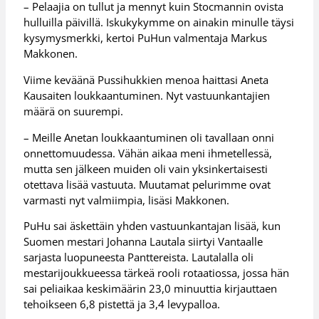
– Pelaajia on tullut ja mennyt kuin Stocmannin ovista
hulluilla päivillä. Iskukykymme on ainakin minulle täysi
kysymysmerkki, kertoi PuHun valmentaja Markus
Makkonen.
Viime keväänä Pussihukkien menoa haittasi Aneta
Kausaiten loukkaantuminen. Nyt vastuunkantajien
määrä on suurempi.
– Meille Anetan loukkaantuminen oli tavallaan onni
onnettomuudessa. Vähän aikaa meni ihmetellessä,
mutta sen jälkeen muiden oli vain yksinkertaisesti
otettava lisää vastuuta. Muutamat pelurimme ovat
varmasti nyt valmiimpia, lisäsi Makkonen.
PuHu sai äskettäin yhden vastuunkantajan lisää, kun
Suomen mestari Johanna Lautala siirtyi Vantaalle
sarjasta luopuneesta Panttereista. Lautalalla oli
mestarijoukkueessa tärkeä rooli rotaatiossa, jossa hän
sai peliaikaa keskimäärin 23,0 minuuttia kirjauttaen
tehoikseen 6,8 pistettä ja 3,4 levypalloa.