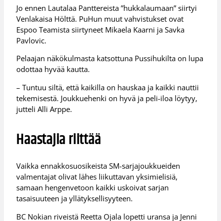
Jo ennen Lautalaa Panttereista ”hukkalaumaan” siirtyi
Venlakaisa Hölttä. PuHun muut vahvistukset ovat
Espoo Teamista siirtyneet Mikaela Kaarni ja Savka
Pavlovic.
Pelaajan näkökulmasta katsottuna Pussihukilta on lupa
odottaa hyvää kautta.
– Tuntuu siltä, että kaikilla on hauskaa ja kaikki nauttii
tekemisestä. Joukkuehenki on hyvä ja peli-iloa löytyy,
jutteli Alli Arppe.
Haastajia riittää
Vaikka ennakkosuosikeista SM-sarjajoukkueiden
valmentajat olivat lähes liikuttavan yksimielisiä,
samaan hengenvetoon kaikki uskoivat sarjan
tasaisuuteen ja yllätyksellisyyteen.
BC Nokian riveistä Reetta Ojala lopetti uransa ja Jenni