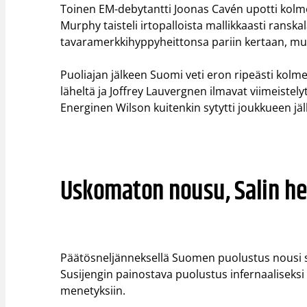
Toinen EM-debytantti Joonas Cavén upotti kolmos
Murphy taisteli irtopalloista mallikkaasti ranska
tavaramerkkihyppyheittonsa pariin kertaan, mut
Puoliajan jälkeen Suomi veti eron ripeästi kolm
läheltä ja Joffrey Lauvergnen ilmavat viimeiste
Energinen Wilson kuitenkin sytytti joukkueen jäl
Uskomaton nousu, Salin hei
Päätösneljänneksellä Suomen puolustus nousi sil
Susijengin painostava puolustus infernaaliseksi
menetyksiin.