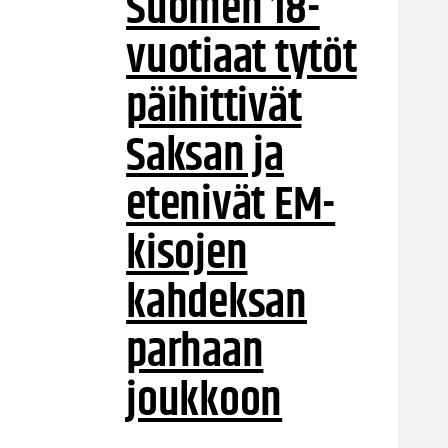
Suomen 18-
vuotiaat tytöt
päihittivät
Saksan ja
etenivät EM-
kisojen
kahdeksan
parhaan
joukkoon