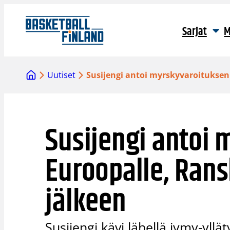
Siirry
sisältöön
Sarjat
M
Uutiset
Susijengi antoi myrskyvaroituksen
Susijengi antoi
Euroopalle, Rans
jälkeen
Susijengi kävi lähellä jymy-yl