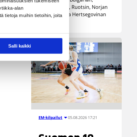
 ominaisuuksien tukemiseen
Luxemburgin, Ruotsin, Norjan
tiikka-alan
sekä Bosnia ja Hertsegovinan
ietoja muihin tietoihin, joita
kanssa.
Salli kaikki
05.08.2026 17:21
EM-kilpailut