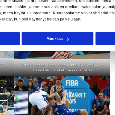
mme sisällön ja mainosten räätälöimiseen, sosiaalisen median
iseen. Lisäksi jaamme sosiaalisen median, mainosalan ja analy
, miten käytät sivustoamme. Kumppanimme voivat yhdistää näitä t
n kerätty, kun olet käyttänyt heidän palvelujaan.
Muokkaa
men
Petteri Koponen upotti hyppyheittoja päällystakkinsa
Nicolas Batumin ulottuvien käsien ylitse.