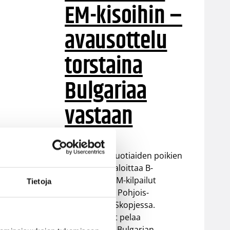
EM-kisoihin –
avausottelu
torstaina
Bulgariaa
vastaan
Suomen 16-vuotiaiden poikien
maajoukkue aloittaa B-
divisioonan EM-kilpailut
Tietoja
torstaina 6.8. Pohjois-
Makedonian Skopjessa.
Sudenpennut pelaa
alkulohkossa Bulgarian,