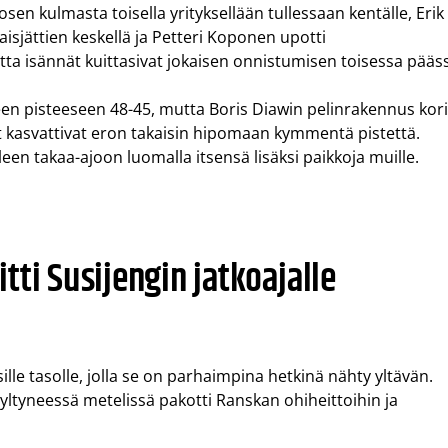
en kulmasta toisella yrityksellään tullessaan kentälle, Erik
laisjättien keskellä ja Petteri Koponen upotti
ta isännät kuittasivat jokaisen onnistumisen toisessa pääs
een pisteeseen 48-45, mutta Boris Diawin pelinrakennus kor
lyt kasvattivat eron takaisin hipomaan kymmentä pistettä.
leen takaa-ajoon luomalla itsensä lisäksi paikkoja muille.
tti Susijengin jatkoajalle
le tasolle, jolla se on parhaimpina hetkinä nähty yltävän.
 yltyneessä metelissä pakotti Ranskan ohiheittoihin ja