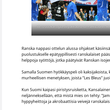
Yli 10 000 katsojaa oli pakkautunut Park&Suites Are
Ranska nappasi ottelun alussa ohjakset käsiins
puolustukselle epätyypillisesti ranskalaiset pä
helppoja syöttöjä, jotka päätyivät Ranskan isoj
Samalla Suomen hyökkäyspeli oli kaksijakoista, 
murheellisen menetyksen, joista ”Les Bleus” juok
Kun Suomi kaipasi piristysruisketta, Kansalaine
neljänneksellään, että mistä mies on tehty: ”Jamm
hyppyheittoja ja akrobaattisia veivejä ranskalai