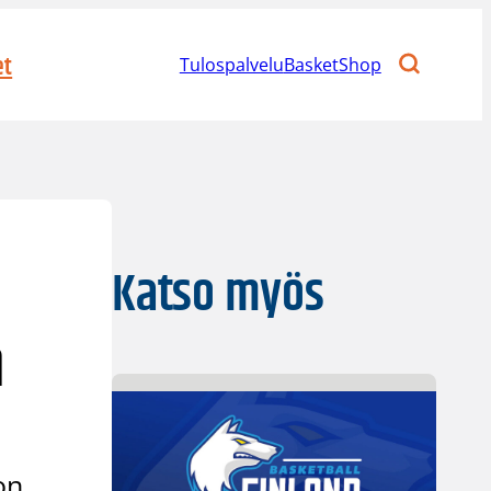
et
Tulospalvelu
BasketShop
Katso myös
n
on