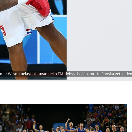
amar Wilson pelasi loistavan pelin EM-debyytissään, mutta Ranska veti pid