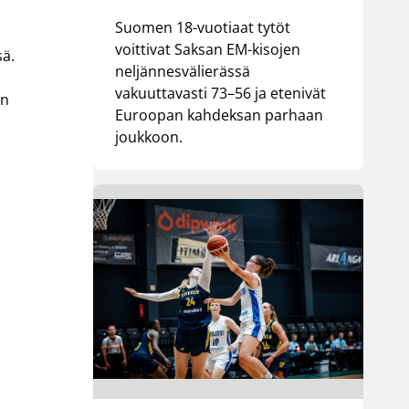
Suomen 18-vuotiaat tytöt
voittivat Saksan EM-kisojen
sä.
neljännesvälierässä
vakuuttavasti 73–56 ja etenivät
in
Euroopan kahdeksan parhaan
joukkoon.