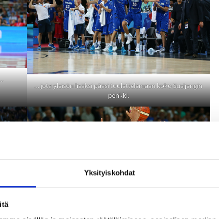
e…
… jota yleisön lisäksi pääsi tuulettelemaan koko Susijengin
penkki.
Yksityiskohdat
itä