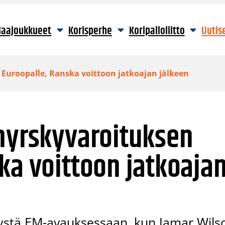
aajoukkueet
Korisperhe
Koripalloliitto
Uutis
 Euroopalle, Ranska voittoon jatkoajan jälkeen
 myrskyvaroituksen
ka voittoon jatkoaja
lätystä EM-avauksessaan, kun Jamar Wils