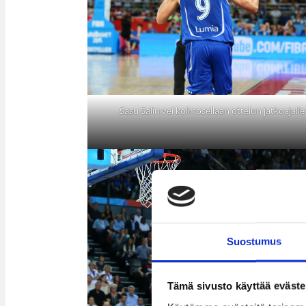
Sasu Salin vei kolmosellaan ottelun jatkoajall
Suostumus
Tämä sivusto käyttää eväste