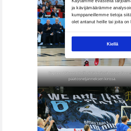
Käytämme evästeitä tarjoama
ja kävijämäärämme analysoim
kumppaneillemme tietoja siitä
olet antanut heille tai joita o
Kiellä
Kapteeni Shawn Huff oli tärkeässä osassa Suo
päätösneljänneksen kirissä.