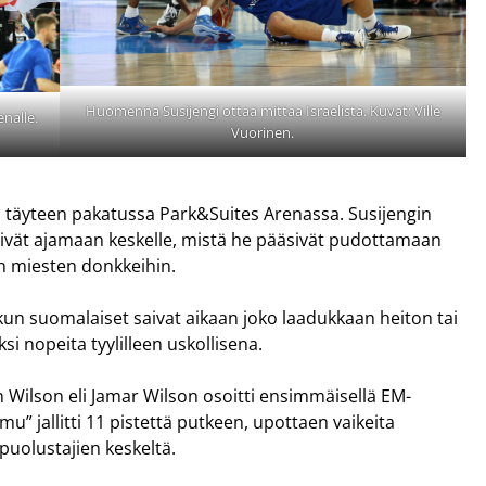
Huomenna Susijengi ottaa mittaa Israelista. Kuvat: Ville
nalle.
Vuorinen.
ä täyteen pakatussa Park&Suites Arenassa. Susijengin
äsivät ajamaan keskelle, mistä he pääsivät pudottamaan
en miesten donkkeihin.
kun suomalaiset saivat aikaan joko laadukkaan heiton tai
si nopeita tyylilleen uskollisena.
n Wilson eli Jamar Wilson osoitti ensimmäisellä EM-
u” jallitti 11 pistettä putkeen, upottaen vaikeita
spuolustajien keskeltä.