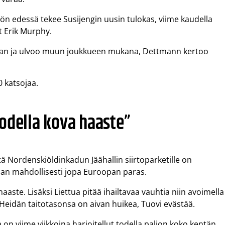
n edessä tekee Susijengin uusin tulokas, viime kaudella
t Erik Murphy.
ollaan ja ulvoo muun joukkueen mukana, Dettmann kertoo
0 katsojaa.
odella kova haaste”
tä Nordenskiöldinkadun Jäähallin siirtoparketille on
an mahdollisesti jopa Euroopan paras.
aaste. Lisäksi Liettua pitää ihailtavaa vauhtia niin avoimella
. Heidän taitotasonsa on aivan huikea, Tuovi evästää.
 on viime viikkoina harjoitellut todella paljon koko kentän