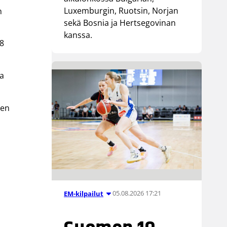
Luxemburgin, Ruotsin, Norjan
n
sekä Bosnia ja Hertsegovinan
kanssa.
28
ta
nen
05.08.2026 17:21
EM-kilpailut