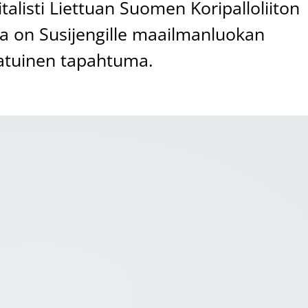
alisti Liettuan Suomen Koripalloliiton
sa on Susijengille maailmanluokan
laatuinen tapahtuma.