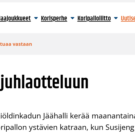
aajoukkueet
Korisperhe
Koripalloliitto
Uutis
ettuaa vastaan
 juhlaotteluun
kiöldinkadun Jäähalli kerää maanantain
ipallon ystävien katraan, kun Susijeng