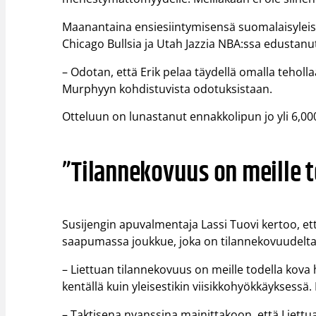
Maanantaina ensiesiintymisensä suomalaisyleisö
Chicago Bullsia ja Utah Jazzia NBA:ssa edustanu
– Odotan, että Erik pelaa täydellä omalla teh
Murphyyn kohdistuvista odotuksistaan.
Otteluun on lunastanut ennakkolipun jo yli 6,00
”Tilannekovuus on meille t
Susijengin apuvalmentaja Lassi Tuovi kertoo, et
saapumassa joukkue, joka on tilannekovuudelta
– Liettuan tilannekovuus on meille todella kova h
kentällä kuin yleisestikin viisikkohyökkäyksessä
– Taktisena nyanssina mainittakoon, että Liettua