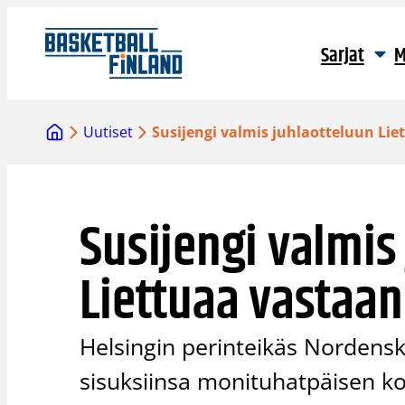
Siirry
sisältöön
Sarjat
M
Uutiset
Susijengi valmis juhlaotteluun Li
Susijengi valmis
Liettuaa vastaan
Helsingin perinteikäs Nordens
sisuksiinsa monituhatpäisen kor