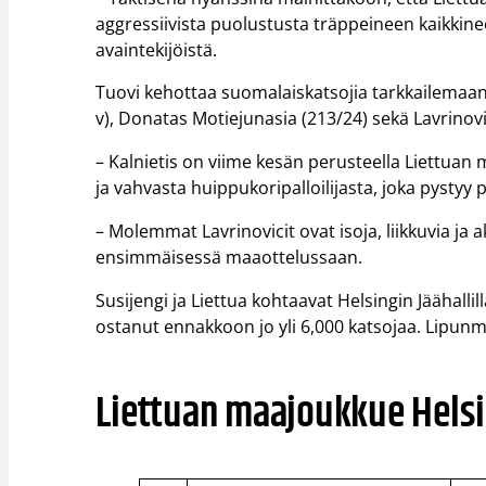
aggressiivista puolustusta träppeineen kaikkin
avaintekijöistä.
Tuovi kehottaa suomalaiskatsojia tarkkailemaan l
v), Donatas Motiejunasia (213/24) sekä Lavrinovic
– Kalnietis on viime kesän perusteella Liettuan m
ja vahvasta huippukoripalloilijasta, joka pystyy
– Molemmat Lavrinovicit ovat isoja, liikkuvia ja a
ensimmäisessä maaottelussaan.
Susijengi ja Liettua kohtaavat Helsingin Jäähall
ostanut ennakkoon jo yli 6,000 katsojaa. Lipun
Liettuan maajoukkue Helsi