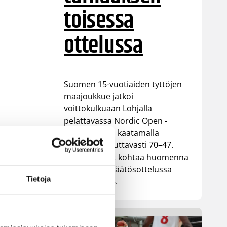
toisessa
ottelussa
Suomen 15-vuotiaiden tyttöjen
maajoukkue jatkoi
voittokulkuaan Lohjalla
pelattavassa Nordic Open -
turnauksessa kaatamalla
Islannin vakuuttavasti 70–47.
Sudenpennut kohtaa huomenna
turnauksen päätösottelussa
Tietoja
Latvian klo 15.