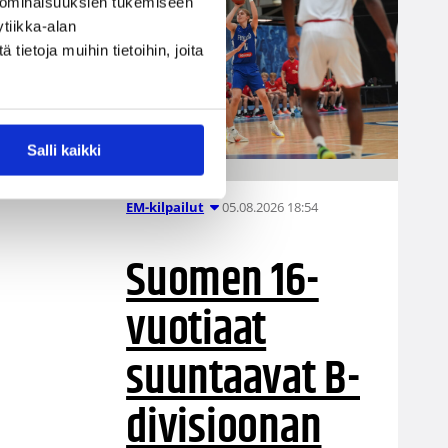
 ominaisuuksien tukemiseen
tiikka-alan
ietoja muihin tietoihin, joita
Salli kaikki
05.08.2026 18:54
EM-kilpailut
Suomen 16-
vuotiaat
suuntaavat B-
divisioonan