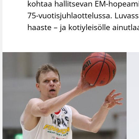
kohtaa hallitsevan EM-hopeamit
75-vuotisjuhlaottelussa. Luvas
haaste – ja kotiyleisölle ainut