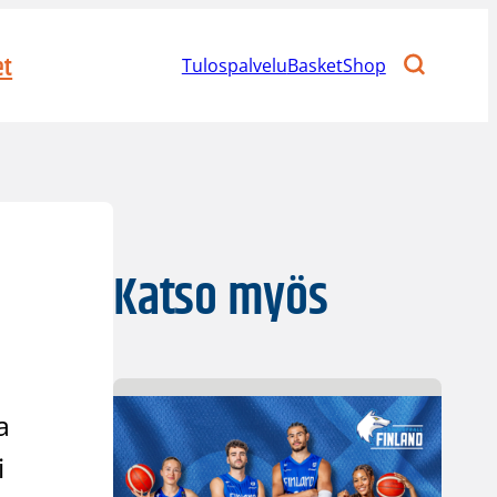
et
Tulospalvelu
BasketShop
Katso myös
a
i