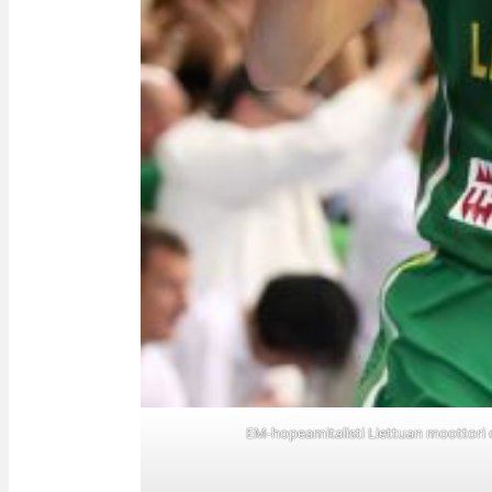
EM-hopeamitalisti Liettuan moottori o