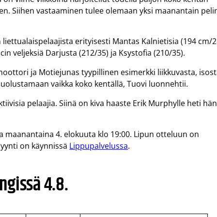
een. Siihen vastaaminen tulee olemaan yksi maanantain peli
iettualaispelaajista erityisesti Mantas Kalnietisia (194 cm/
in veljeksiä Darjusta (212/35) ja Ksystofia (210/35).
oottori ja Motiejunas tyypillinen esimerkki liikkuvasta, isos
 puolustamaan vaikka koko kentällä, Tuovi luonnehtii.
ktiivisia pelaajia. Siinä on kiva haaste Erik Murphylle heti hä
illa maanantaina 4. elokuuta klo 19:00. Lipun otteluun on
myynti on käynnissä
Lippupalvelussa
.
ngissä 4.8.