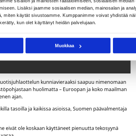
mme sisällön ja mainosten räätälöimiseen, sosiaalisen median
iseen. Lisäksi jaamme sosiaalisen median, mainosalan ja analy
, miten käytät sivustoamme. Kumppanimme voivat yhdistää näitä t
n kerätty, kun olet käyttänyt heidän palvelujaan.
Muokkaa
5-vuotisjuhlaottelun kunniavieraaksi saapuu nimenomaan
väestöpohjastaan huolimatta – Euroopan ja koko maailman
menen ajan.
lla tasoilla ja kaikissa asioissa, Suomen päävalmentaja
ä he eivät ole koskaan käyttäneet pienuutta tekosyynä
 varaa.