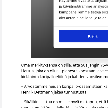
Käytämme evästeitä tarjoama
ja kävijämäärämme analysoim
kumppaneillemme tietoja siitä
olet antanut heille tai joita o
Kiellä
Oma merkityksensä on sillä, että Susijengin 7
Liettua, joka on ollut – pienestä koostaan ja 
kirkkainta koripalloeliittiä jo kahden vuosikym
– Arvostamme heidän koripallo-osaamistaan kaiki
Henrik Dettmann jakaa tunnustusta.
– Sikälikin Liettua on meille hyvä mittapuu, ett
menestymättömyydelle. Meilläkään ei ole siihen