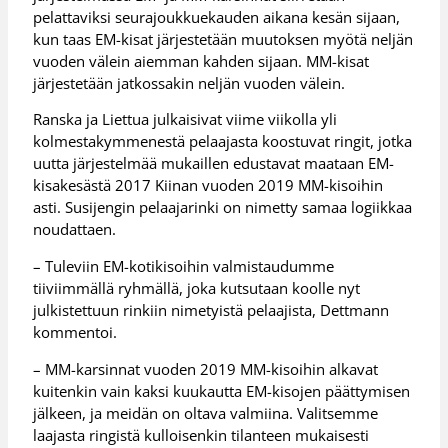
pelattaviksi seurajoukkuekauden aikana kesän sijaan,
kun taas EM-kisat järjestetään muutoksen myötä neljän
vuoden välein aiemman kahden sijaan. MM-kisat
järjestetään jatkossakin neljän vuoden välein.
Ranska ja Liettua julkaisivat viime viikolla yli
kolmestakymmenestä pelaajasta koostuvat ringit, jotka
uutta järjestelmää mukaillen edustavat maataan EM-
kisakesästä 2017 Kiinan vuoden 2019 MM-kisoihin
asti. Susijengin pelaajarinki on nimetty samaa logiikkaa
noudattaen.
– Tuleviin EM-kotikisoihin valmistaudumme
tiiviimmällä ryhmällä, joka kutsutaan koolle nyt
julkistettuun rinkiin nimetyistä pelaajista, Dettmann
kommentoi.
– MM-karsinnat vuoden 2019 MM-kisoihin alkavat
kuitenkin vain kaksi kuukautta EM-kisojen päättymisen
jälkeen, ja meidän on oltava valmiina. Valitsemme
laajasta ringistä kulloisenkin tilanteen mukaisesti