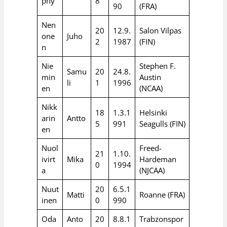
phy
8
90
(FRA)
Nen
20
12.9.
Salon Vilpas
one
Juho
2
1987
(FIN)
n
Nie
Stephen F.
Samu
20
24.8.
min
Austin
li
1
1996
en
(NCAA)
Nikk
18
1.3.1
Helsinki
arin
Antto
5
991
Seagulls (FIN)
en
Nuol
Freed-
21
1.10.
ivirt
Mika
Hardeman
0
1994
a
(NJCAA)
Nuut
20
6.5.1
Matti
Roanne (FRA)
inen
0
990
Oda
Anto
20
8.8.1
Trabzonspor