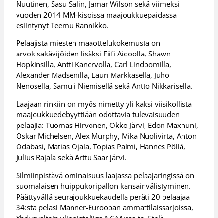
Nuutinen, Sasu Salin, Jamar Wilson sekä viimeksi
vuoden 2014 MM-kisoissa maajoukkuepaidassa
esiintynyt Teemu Rannikko.
Pelaajista miesten maaottelukokemusta on
arvokisakävijöiden lisäksi Fiifi Aidoolla, Shawn
Hopkinsilla, Antti Kanervolla, Carl Lindbomilla,
Alexander Madsenilla, Lauri Markkasella, Juho
Nenosella, Samuli Niemisellä sekä Antto Nikkarisella.
Laajaan rinkiin on myös nimetty yli kaksi viisikollista
maajoukkuedebyyttiään odottavia tulevaisuuden
pelaajia: Tuomas Hirvonen, Okko Järvi, Edon Maxhuni,
Oskar Michelsen, Alex Murphy, Mika Nuolivirta, Anton
Odabasi, Matias Ojala, Topias Palmi, Hannes Pöllä,
Julius Rajala sekä Arttu Saarijärvi.
Silmiinpistävä ominaisuus laajassa pelaajaringissä on
suomalaisen huippukoripallon kansainvälistyminen.
Päättyvällä seurajoukkuekaudella peräti 20 pelaajaa
34:sta pelasi Manner-Euroopan ammattilaissarjoissa,
Yhdysvaltain yliopistoliiga NCAA:ssa tai Etelä-