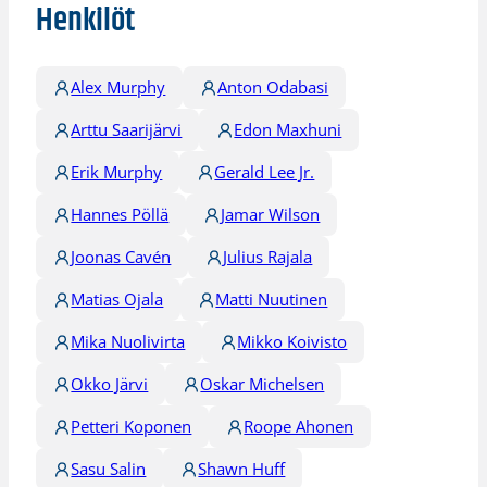
Henkilöt
Alex Murphy
Anton Odabasi
Arttu Saarijärvi
Edon Maxhuni
Erik Murphy
Gerald Lee Jr.
Hannes Pöllä
Jamar Wilson
Joonas Cavén
Julius Rajala
Matias Ojala
Matti Nuutinen
Mika Nuolivirta
Mikko Koivisto
Okko Järvi
Oskar Michelsen
Petteri Koponen
Roope Ahonen
Sasu Salin
Shawn Huff