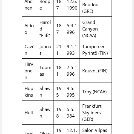
Aho
Roop
18
12.6.
Roudou
nen
e
7
1990
(GRE)
Harol
Grand
Aido
18
5.4.1
d
Canyon
o
7
996
”Fiifi”
(NCAA)
Cavé
Joona
21
9.1.1
Tampereen
n
s
1
993
Pyrintö (FIN)
Hirv
Tuom
18
7.5.1
one
Kouvot (FIN)
as
1
996
n
Hop
Shaw
19
9.5.1
Troy (NCAA)
kins
n
5
995
Frankfurt
Shaw
19
5.5.1
Huff
Skyliners
n
8
984
(GER)
19
12.1.
Salon Vilpas
Järvi
Okko