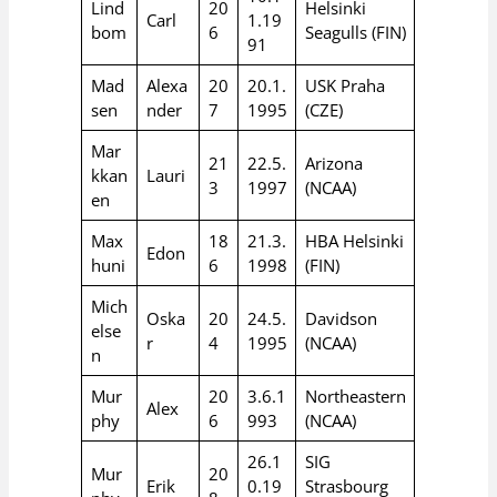
Lind
20
Helsinki
Carl
1.19
bom
6
Seagulls (FIN)
91
Mad
Alexa
20
20.1.
USK Praha
sen
nder
7
1995
(CZE)
Mar
21
22.5.
Arizona
kkan
Lauri
3
1997
(NCAA)
en
Max
18
21.3.
HBA Helsinki
Edon
huni
6
1998
(FIN)
Mich
Oska
20
24.5.
Davidson
else
r
4
1995
(NCAA)
n
Mur
20
3.6.1
Northeastern
Alex
phy
6
993
(NCAA)
26.1
SIG
Mur
20
Erik
0.19
Strasbourg