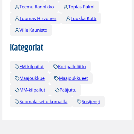
Teemu Rannikko
Topias Palmi
Tuomas Hirvonen
Tuukka Kotti
Ville Kaunisto
Kategoriat
EM-kilpailut
Koripalloliitto
Maajoukkue
Maajoukkueet
MM-kilpailut
Pääjuttu
Suomalaiset ulkomailla
Susijengi