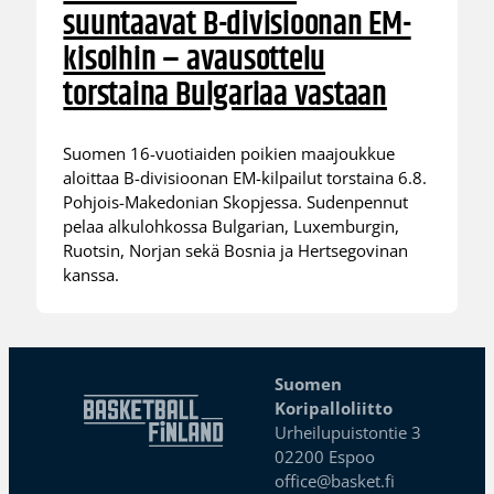
suuntaavat B-divisioonan EM-
kisoihin – avausottelu
torstaina Bulgariaa vastaan
Suomen 16-vuotiaiden poikien maajoukkue
aloittaa B-divisioonan EM-kilpailut torstaina 6.8.
Pohjois-Makedonian Skopjessa. Sudenpennut
pelaa alkulohkossa Bulgarian, Luxemburgin,
Ruotsin, Norjan sekä Bosnia ja Hertsegovinan
kanssa.
Suomen
Koripalloliitto
Urheilupuistontie 3
02200 Espoo
office@basket.fi