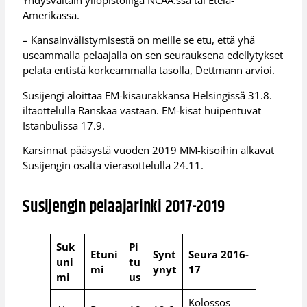
Amerikassa.
– Kansainvälistymisestä on meille se etu, että yhä
useammalla pelaajalla on sen seurauksena edellytykset
pelata entistä korkeammalla tasolla, Dettmann arvioi.
Susijengi aloittaa EM-kisaurakkansa Helsingissä 31.8.
iltaottelulla Ranskaa vastaan. EM-kisat huipentuvat
Istanbulissa 17.9.
Karsinnat pääsystä vuoden 2019 MM-kisoihin alkavat
Susijengin osalta vierasottelulla 24.11.
Susijengin pelaajarinki 2017-2019
Suk
Pi
Etuni
Synt
Seura 2016-
uni
tu
mi
ynyt
17
mi
us
Kolossos