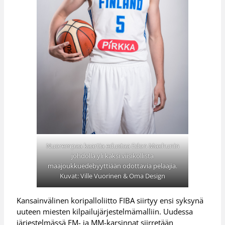
Nuorempaa kaartia edustaa Edon Maxhunin
johdolla yli kaksi viisikollista
maajoukkuedebyyttiään odottavia pelaajia.
Kuvat: Ville Vuorinen & Oma Design
Kansainvälinen koripalloliitto FIBA siirtyy ensi syksynä
uuteen miesten kilpailujärjestelmämalliin. Uudessa
järjestelmässä EM- ja MM-karsinnat siirretään