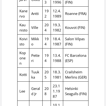
3
1996
(FIN)
Kane
19
12.4.
Antti
Roanne (FRA)
rvo
2
1989
Kau
20
19.3.
Ville
Kouvot (FIN)
nisto
4
1982
Koivi
Mikk
19
18.4.
Salon Vilpas
sto
o
4
1987
(FIN)
Kop
Pette
19
13.4.
FC Barcelona
one
ri
4
1988
(ESP)
n
Tuuk
20
18.3.
Crailsheim
Kotti
ka
5
1981
Merlins (GER)
23.1
Geral
20
Helsinki
Lee
1.19
d Jr
8
Seagulls (FIN)
87
10.1