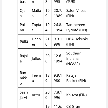
basi
n
8
995
(TUR)
Ojal
Matia
19
20.7.
Salon Vilpas
a
s
9
1989
(FIN)
Pal
Topia
19
26.8.
Tampereen
mi
s
4
1994
Pyrintö (FIN)
Hann
21
9.3.1
HBA Helsinki
Pöllä
es
0
998
(FIN)
Southern
Rajal
20
12.6.
Julius
Indiana
a
6
1994
(NCAA2)
Ran
Teem
18
9.9.1
Kataja
nikk
u
9
980
Basket (FIN)
o
Saari
20
7.8.1
Arttu
Kouvot (FIN)
järvi
0
996
19
11.6.
CB Gran