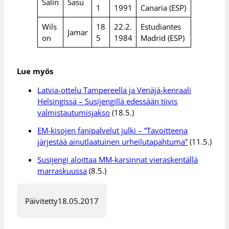
Salin
Sasu
1
1991
Canaria (ESP)
Wils
18
22.2.
Estudiantes
Jamar
on
5
1984
Madrid (ESP)
Lue myös
Latvia-ottelu Tampereella ja Venäjä-kenraali
Helsingissä – Susijengillä edessään tiivis
valmistautumisjakso
(18.5.)
EM-kisojen fanipalvelut julki – ”Tavoitteena
järjestää ainutlaatuinen urheilutapahtuma”
(11.5.)
Susijengi aloittaa MM-karsinnat vieraskentällä
marraskuussa
(8.5.)
Päivitetty
18.05.2017