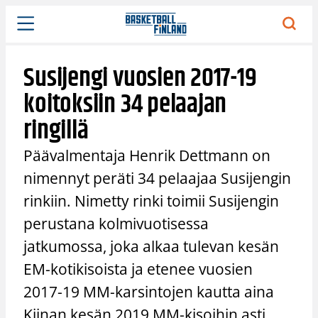
Siirry
sisältöön
Susijengi vuosien 2017-19
koitoksiin 34 pelaajan
ringillä
Päävalmentaja Henrik Dettmann on
nimennyt peräti 34 pelaajaa Susijengin
rinkiin. Nimetty rinki toimii Susijengin
perustana kolmivuotisessa
jatkumossa, joka alkaa tulevan kesän
EM-kotikisoista ja etenee vuosien
2017-19 MM-karsintojen kautta aina
Kiinan kesän 2019 MM-kisoihin asti.