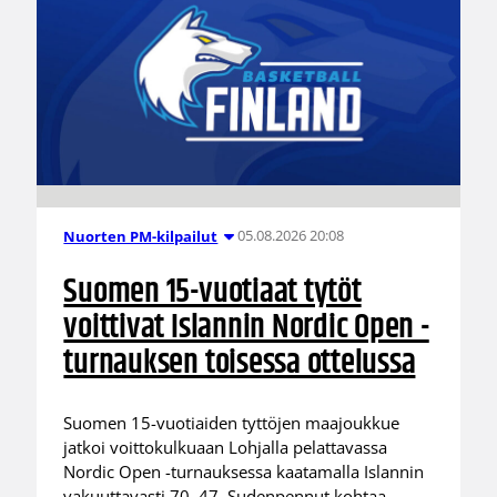
05.08.2026 20:08
Nuorten PM-kilpailut
Suomen 15-vuotiaat tytöt
voittivat Islannin Nordic Open -
turnauksen toisessa ottelussa
Suomen 15-vuotiaiden tyttöjen maajoukkue
jatkoi voittokulkuaan Lohjalla pelattavassa
Nordic Open -turnauksessa kaatamalla Islannin
vakuuttavasti 70–47. Sudenpennut kohtaa