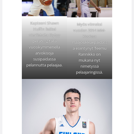
Kapteeni Shawn
Myös viimeksi
Huffin lisäksi
vuoden 2014 MM-
nimilistalta löytyy
kisoissa
peräti 12 tällä
maajoukkuepaidass
vuosikymmenellä
a esiintynyt Teemu
arvokisoja
Rannikko on
susipaidassa
mukana nyt
pelannutta pelaajaa.
nimetyssä
pelaajaringissä.