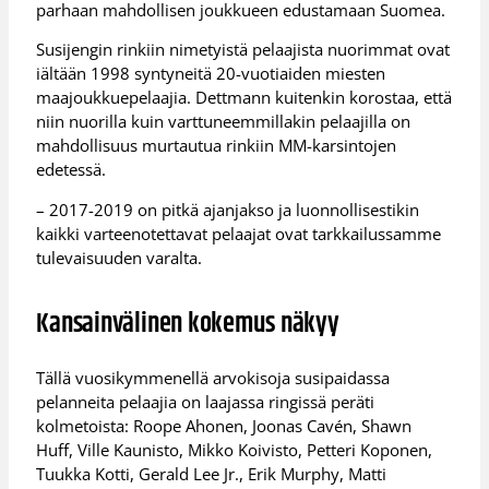
parhaan mahdollisen joukkueen edustamaan Suomea.
Susijengin rinkiin nimetyistä pelaajista nuorimmat ovat
iältään 1998 syntyneitä 20-vuotiaiden miesten
maajoukkuepelaajia. Dettmann kuitenkin korostaa, että
niin nuorilla kuin varttuneemmillakin pelaajilla on
mahdollisuus murtautua rinkiin MM-karsintojen
edetessä.
– 2017-2019 on pitkä ajanjakso ja luonnollisestikin
kaikki varteenotettavat pelaajat ovat tarkkailussamme
tulevaisuuden varalta.
Kansainvälinen kokemus näkyy
Tällä vuosikymmenellä arvokisoja susipaidassa
pelanneita pelaajia on laajassa ringissä peräti
kolmetoista: Roope Ahonen, Joonas Cavén, Shawn
Huff, Ville Kaunisto, Mikko Koivisto, Petteri Koponen,
Tuukka Kotti, Gerald Lee Jr., Erik Murphy, Matti