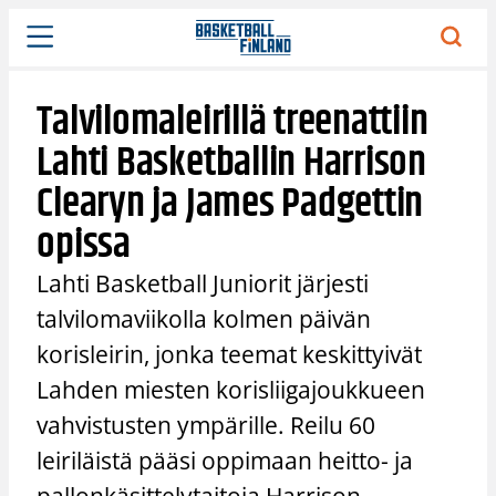
Siirry
sisältöön
Talvilomaleirillä treenattiin
Lahti Basketballin Harrison
Clearyn ja James Padgettin
opissa
Lahti Basketball Juniorit järjesti
talvilomaviikolla kolmen päivän
korisleirin, jonka teemat keskittyivät
Lahden miesten korisliigajoukkueen
vahvistusten ympärille. Reilu 60
leiriläistä pääsi oppimaan heitto- ja
pallonkäsittelytaitoja Harrison