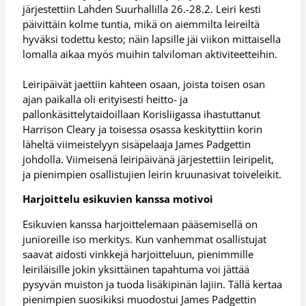
järjestettiin Lahden Suurhallilla 26.-28.2. Leiri kesti
päivittäin kolme tuntia, mikä on aiemmilta leireiltä
hyväksi todettu kesto; näin lapsille jäi viikon mittaisella
lomalla aikaa myös muihin talviloman aktiviteetteihin.
Leiripäivät jaettiin kahteen osaan, joista toisen osan
ajan paikalla oli erityisesti heitto- ja
pallonkäsittelytaidoillaan Korisliigassa ihastuttanut
Harrison Cleary ja toisessa osassa keskityttiin korin
läheltä viimeistelyyn sisäpelaaja James Padgettin
johdolla. Viimeisenä leiripäivänä järjestettiin leiripelit,
ja pienimpien osallistujien leirin kruunasivat toiveleikit.
Harjoittelu esikuvien kanssa motivoi
Esikuvien kanssa harjoittelemaan pääsemisellä on
junioreille iso merkitys. Kun vanhemmat osallistujat
saavat aidosti vinkkejä harjoitteluun, pienimmille
leiriläisille jokin yksittäinen tapahtuma voi jättää
pysyvän muiston ja tuoda lisäkipinän lajiin. Tällä kertaa
pienimpien suosikiksi muodostui James Padgettin