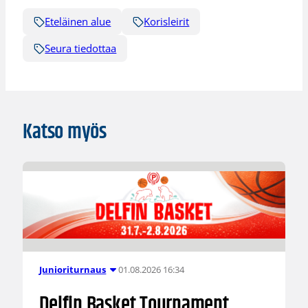
Eteläinen alue
Korisleirit
Seura tiedottaa
Katso myös
01.08.2026 16:34
Junioriturnaus
Delfin Basket Tournament