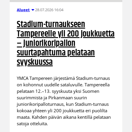
28.07.2026 16:04
Alueet
Stadium-turnaukseen
Tampereelle yli 200 joukkuetta
– juniorikoripallon
suurtapahtuma pelataan
syyskuussa
YMCA Tampereen järjestämä Stadium-turnaus
on kohonnut uudelle sataluvulle. Tampereella
pelataan 12.–13. syyskuuta yksi Suomen
suurimmista ja Pirkanmaan suurin
juniorikoripalloturnaus, kun Stadium-turnaus
kokoaa yhteen yli 200 joukkuetta eri puolilta
maata. Kahden päivän aikana kentillä pelataan
satoja otteluita.