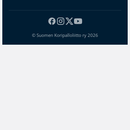
© Suomen Koripalloliitto ry 2026