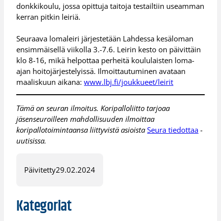
donkkikoulu, jossa opittuja taitoja testailtiin useamman
kerran pitkin leiriä.
Seuraava lomaleiri järjestetään Lahdessa kesäloman
ensimmäisellä viikolla 3.-7.6. Leirin kesto on päivittäin
klo 8-16, mikä helpottaa perheitä koululaisten loma-
ajan hoitojärjestelyissä. Ilmoittautuminen avataan
maaliskuun aikana:
www.lbj.fi/joukkueet/leirit
Tämä on seuran ilmoitus. Koripalloliitto tarjoaa
jäsenseuroilleen mahdollisuuden ilmoittaa
koripallotoimintaansa liittyvistä asioista
Seura tiedottaa
-
uutisissa.
Päivitetty
29.02.2024
Kategoriat