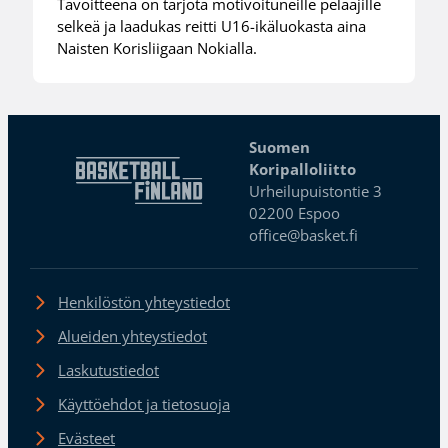
Tavoitteena on tarjota motivoituneille pelaajille
selkeä ja laadukas reitti U16-ikäluokasta aina
Naisten Korisliigaan Nokialla.
Suomen
Koripalloliitto
Urheilupuistontie 3
02200 Espoo
office@basket.fi
Henkilöstön yhteystiedot
Alueiden yhteystiedot
Laskutustiedot
Käyttöehdot ja tietosuoja
Evästeet