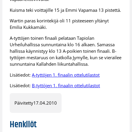
Kuisma teki voittajille 15 ja Emmi Vapamaa 13 pistettä.
Wartin paras korintekijä oli 11 pisteeseen yltänyt
Emilia Kukkamäki.
A-tyttöjen toinen finaali pelataan Tapiolan
Urheiluhallissa sunnuntaina klo 16 alkaen. Samassa
hallissa käynnistyy klo 13 A-poikien toinen finaali. B-
tyttöjen mestaruus on katkolla Jymylle, kun se vierailee
sunnuntaina Kallahden liikuntahallissa.
Lisätiedot:
A-tyttöjen 1. finaalin ottelutilastot
Lisätiedot:
B-tyttöjen 1. finaalin ottelutilastot
Päivitetty
17.04.2010
Henkilöt