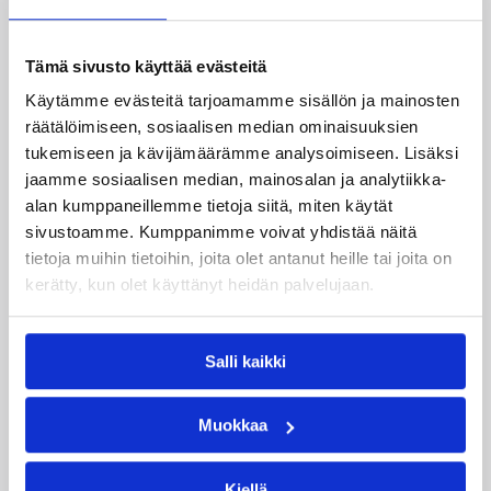
Katso myös
Tämä sivusto käyttää evästeitä
Käytämme evästeitä tarjoamamme sisällön ja mainosten
räätälöimiseen, sosiaalisen median ominaisuuksien
tukemiseen ja kävijämäärämme analysoimiseen. Lisäksi
jaamme sosiaalisen median, mainosalan ja analytiikka-
alan kumppaneillemme tietoja siitä, miten käytät
sivustoamme. Kumppanimme voivat yhdistää näitä
tietoja muihin tietoihin, joita olet antanut heille tai joita on
kerätty, kun olet käyttänyt heidän palvelujaan.
Salli kaikki
08.08.2026 22:58
3×3
Muokkaa
Suomea edustavat 3×3-
joukkueet aloittivat Nordic Cup
Kiellä