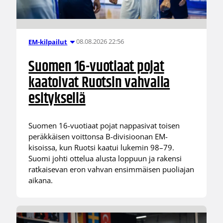
08.08.2026 22:56
EM-kilpailut
Suomen 16-vuotiaat pojat
kaatoivat Ruotsin vahvalla
esityksellä
Suomen 16-vuotiaat pojat nappasivat toisen
peräkkäisen voittonsa B-divisioonan EM-
kisoissa, kun Ruotsi kaatui lukemin 98–79.
Suomi johti ottelua alusta loppuun ja rakensi
ratkaisevan eron vahvan ensimmäisen puoliajan
aikana.