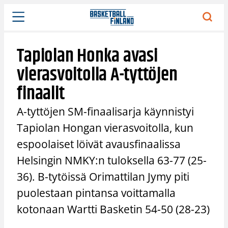
Siirry
sisältöön
Tapiolan Honka avasi
vierasvoitolla A-tyttöjen
finaalit
A-tyttöjen SM-finaalisarja käynnistyi
Tapiolan Hongan vierasvoitolla, kun
espoolaiset löivät avausfinaalissa
Helsingin NMKY:n tuloksella 63-77 (25-
36). B-tytöissä Orimattilan Jymy piti
puolestaan pintansa voittamalla
kotonaan Wartti Basketin 54-50 (28-23)