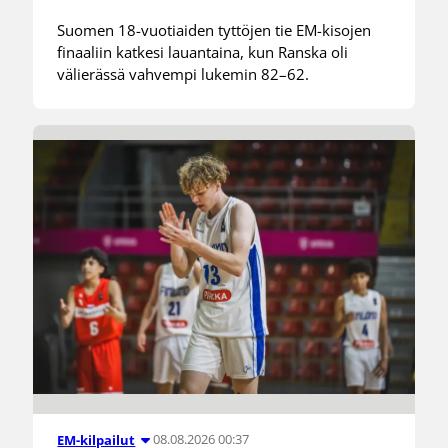
Suomen 18-vuotiaiden tyttöjen tie EM-kisojen
finaaliin katkesi lauantaina, kun Ranska oli
välierässä vahvempi lukemin 82–62.
08.08.2026 00:37
EM-kilpailut