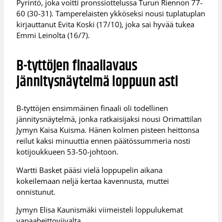
Pyrintö, joka voitti pronssiottelussa Turun Riennon 77-
60 (30-31). Tamperelaisten ykköseksi nousi tuplatuplan
kirjauttanut Evita Koski (17/10), joka sai hyvää tukea
Emmi Leinolta (16/7).
B-tyttöjen finaaliavaus
jännitysnäytelmä loppuun asti
B-tyttöjen ensimmäinen finaali oli todellinen
jännitysnäytelmä, jonka ratkaisijaksi nousi Orimattilan
Jymyn Kaisa Kuisma. Hänen kolmen pisteen heittonsa
reilut kaksi minuuttia ennen päätössummeria nosti
kotijoukkueen 53-50-johtoon.
Wartti Basket pääsi vielä loppupelin aikana
kokeilemaan neljä kertaa kavennusta, muttei
onnistunut.
Jymyn Elisa Kaunismäki viimeisteli loppulukemat
vapaaheittoviivalta.