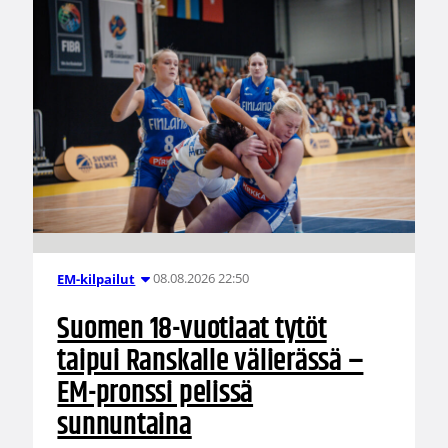
08.08.2026 22:50
EM-kilpailut
Suomen 18-vuotiaat tytöt
taipui Ranskalle välierässä –
EM-pronssi pelissä
sunnuntaina