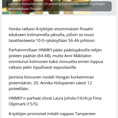
Janniina Koivunen teki 20 pistettä, kun Honka voitti A-tyttöjen
ensimmäisen finaalin .
Honka ratkaisi A-tyttöjen ensimmäisen finaalin
edukseen kolmannella jaksolla, jolloin se nousi
tasatilanteesta 10-0-rykäisyllään 56-46-johtoon.
Parhaimmillaan HNMKY pääsi päätösjaksolla neljän
pisteen päähän (64-68), mutta Anni Mäkitalon
onnistunut kolmonen kaksi minuuttia ennen loppua
ratkaisi pelin lopullisesti espoolaisille.
Janniina Koivunen nosteli Hongan korkeimman
pistemäärän, 20. Annika Holopainen säesti 12
pisteellään.
HNMKY:n parhaat olivat Laura Juhola (16/4) ja Fiina
Oljemark (15/5).
A-tyttöjen pronssiset mitalit nappasi Tampereen