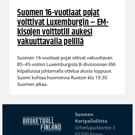
Suomen 16-vuotiaat pojat
voittivat Luxemburgin – EM-
kisojen voittotili aukesi
vakuuttavalla pelillä
Suomen 16-vuotiaat pojat ottivat vakuuttavan
85–45-voiton Luxemburgista B-divisioonan EM-
kilpailuissa johtamalla ottelua alusta loppuun.
Suomi kohtaa huomenna Ruotsin klo 19.30
Suomen aikaa.
Suomen
Koripalloliitto
Urheilupuistontie 3
02200 Espoo