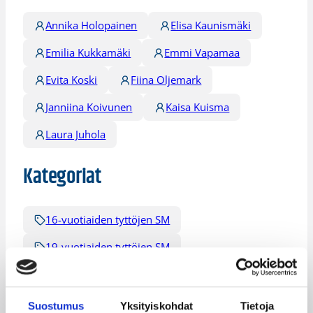
Annika Holopainen
Elisa Kaunismäki
Emilia Kukkamäki
Emmi Vapamaa
Evita Koski
Fiina Oljemark
Janniina Koivunen
Kaisa Kuisma
Laura Juhola
Kategoriat
16-vuotiaiden tyttöjen SM
19-vuotiaiden tyttöjen SM
Nuorten SM-sarjat
Pääjuttu
Suostumus
Yksityiskohdat
Tietoja