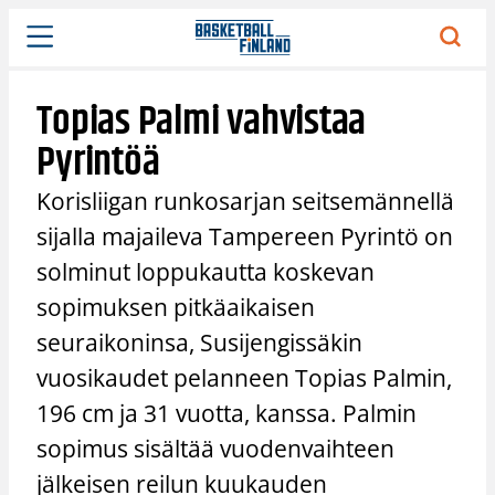
Siirry
sisältöön
Topias Palmi vahvistaa
Pyrintöä
Korisliigan runkosarjan seitsemännellä
sijalla majaileva Tampereen Pyrintö on
solminut loppukautta koskevan
sopimuksen pitkäaikaisen
seuraikoninsa, Susijengissäkin
vuosikaudet pelanneen Topias Palmin,
196 cm ja 31 vuotta, kanssa. Palmin
sopimus sisältää vuodenvaihteen
jälkeisen reilun kuukauden