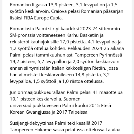
Romanian liigassa 13,9 pisteen, 3,1 levypallon ja 1,5
syötön keskiarvoin. Craiova pelasi Romanian pääsarjan
lisäksi FIBA Europe Cupia.
Romaniasta Palmi siirtyi kaudeksi 2023-24 sittemmin
SM-pronssia voittaneeseen Karhu Basketiin ja
rekisteröi kauhajokisille 17,0 pistettä, 4,1 levypalloa ja
1,2 syöttöä ottelua kohden. Pelikauden 2024-25 aikana
Palmi pelasi tammikuuhun asti Tampereen Pyrinnössä
19,2 pisteen, 5,7 levypallon ja 2,0 syötön keskiarvoin
ennen siirtymistään Italian kakkosliigan Rietiin, jossa
hän viimeisteli keskiarvoikseen 14,8 pistettä, 3,2
levypalloa, 1,5 syöttöä ja 1,0 riistoa ottelussa.
Juniorimaajoukkueurallaan Palmi pelasi 41 maaottelua
10,1 pisteen keskiarvolla. Suomen
universiadijoukkueeseen Palmi kuului 2015 Etelä-
Korean Gwangjussa ja 2017 Taipeissa.
Susijengi-debyyttinsä Palmi teki kesällä 2017
Tampereen Hakametsässä pelatussa ottelussa Latviaa