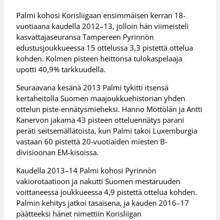
Palmi kohosi Korisliigaan ensimmäisen kerran 18-
vuotiaana kaudella 2012–13, jolloin hän viimeisteli
kasvattajaseuransa Tampereen Pyrinnön
edustusjoukkueessa 15 ottelussa 3,3 pistettä ottelua
kohden. Kolmen pisteen heittonsa tulokaspelaaja
upotti 40,9% tarkkuudella.
Seuraavana kesänä 2013 Palmi tykitti itsensä
kertaheitolla Suomen maajoukkuehistorian yhden
ottelun piste-ennätysmieheksi. Hanno Möttölän ja Antti
Kanervon jakama 43 pisteen otteluennätys parani
peräti seitsemällätoista, kun Palmi takoi Luxemburgia
vastaan 60 pistettä 20-vuotiaiden miesten B-
divisioonan EM-kisoissa.
Kaudella 2013–14 Palmi kohosi Pyrinnön
vakiorotaatioon ja nakutti Suomen mestaruuden
voittaneessa joukkueessa 4,9 pistettä ottelua kohden.
Palmin kehitys jatkoi tasaisena, ja kauden 2016–17
päätteeksi hänet nimettiin Korisliigan