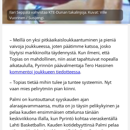
Ilari Seppälä vahvistaa KTE-Dunan takalinjoja. Kuvat: Ville
Vuorinen / Susijengi.
– Meillä on yksi pitkäaikaisloukkaantuminen ja pieniä
vaivoja joukkueessa, joten päätimme katsoa, josko
löytyisi markkinoilta täydennystä. Kun ilmeni, että
Topias on mahdollinen, niin asiat tapahtuivat nopealla
aikataululla, Pyrinnön päävalmentaja Tero Hassinen
kommentoi joukkueen tiedotteessa
.
– Topias tietää mihin tulee ja tuntee systeemin. Nyt
vaan mies pelirytmiin pian kiinni.
Palmi on kuntouttanut syyskauden ajan
alaraajavammaansa, mutta on jo täysin pelikykyinen ja
pelaa kauden ensimmäisen ottelunsa tänään
keskiviikkona illalla, kun Pyrintö kohtaa vieraskentällä
Lahti Basketballin. Kauden kotidebyyttinsä Palmi pelaa