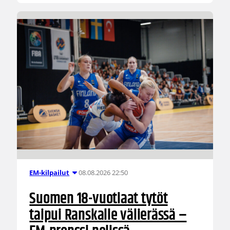
08.08.2026 22:50
EM-kilpailut
Suomen 18-vuotiaat tytöt
taipui Ranskalle välierässä –