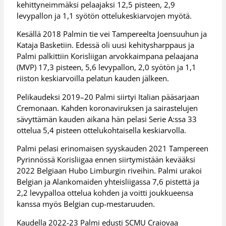
kehittyneimmäksi pelaajaksi 12,5 pisteen, 2,9
levypallon ja 1,1 syötön ottelukeskiarvojen myötä.
Kesällä 2018 Palmin tie vei Tampereelta Joensuuhun ja
Kataja Basketiin. Edessä oli uusi kehitysharppaus ja
Palmi palkittiin Korisliigan arvokkaimpana pelaajana
(MVP) 17,3 pisteen, 5,6 levypallon, 2,0 syötön ja 1,1
riiston keskiarvoilla pelatun kauden jälkeen.
Pelikaudeksi 2019–20 Palmi siirtyi Italian pääsarjaan
Cremonaan. Kahden koronaviruksen ja sairastelujen
sävyttämän kauden aikana hän pelasi Serie A:ssa 33
ottelua 5,4 pisteen ottelukohtaisella keskiarvolla.
Palmi pelasi erinomaisen syyskauden 2021 Tampereen
Pyrinnössä Korisliigaa ennen siirtymistään kevääksi
2022 Belgiaan Hubo Limburgin riveihin. Palmi urakoi
Belgian ja Alankomaiden yhteisliigassa 7,6 pistettä ja
2,2 levypalloa ottelua kohden ja voitti joukkueensa
kanssa myös Belgian cup-mestaruuden.
Kaudella 2022-23 Palmi edusti SCMU Craiovaa