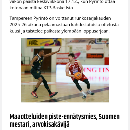
viikon päästä keskiviikkona 17.12., kun Pyrintö ottaa
kotonaan mittaa KTP-Basketista.
Tampereen Pyrintö on voittanut runkosarjakauden
2025-26 aikana pelaamastaan kahdestatoista ottelusta
kuusi ja taistelee paikasta ylempään loppusarjaan.
Maaotteluiden piste-ennätysmies, Suomen
mestari, arvokisakävijä