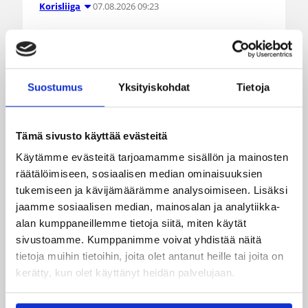
07.08.2026 09:23
Korisliiga
Daniel Dolenc KTP-Basketin
haaviin
Suostumus
Yksityiskohdat
Tietoja
Dolenc on rakentanut pitkän ammattilaisuran
Suomen lisäksi Ranskassa, Itävallassa,
Liettuassa, Romaniassa, Bosniassa ja viimeksi
Tämä sivusto käyttää evästeitä
Islannissa.
Käytämme evästeitä tarjoamamme sisällön ja mainosten
räätälöimiseen, sosiaalisen median ominaisuuksien
tukemiseen ja kävijämäärämme analysoimiseen. Lisäksi
jaamme sosiaalisen median, mainosalan ja analytiikka-
alan kumppaneillemme tietoja siitä, miten käytät
sivustoamme. Kumppanimme voivat yhdistää näitä
tietoja muihin tietoihin, joita olet antanut heille tai joita on
kerätty, kun olet käyttänyt heidän palvelujaan.