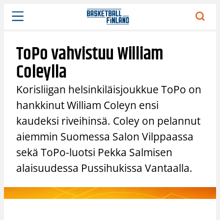
Siirry
sisältöön
ToPo vahvistuu William
Coleylla
Korisliigan helsinkiläisjoukkue ToPo on
hankkinut William Coleyn ensi
kaudeksi riveihinsä. Coley on pelannut
aiemmin Suomessa Salon Vilppaassa
sekä ToPo-luotsi Pekka Salmisen
alaisuudessa Pussihukissa Vantaalla.