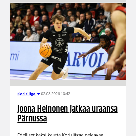
02.08.2026 10:42
Korisliiga
Joona Heinonen jatkaa uraansa
Pärnussa
Edelliset kaksi kautta Korisliigaa pelaavaa