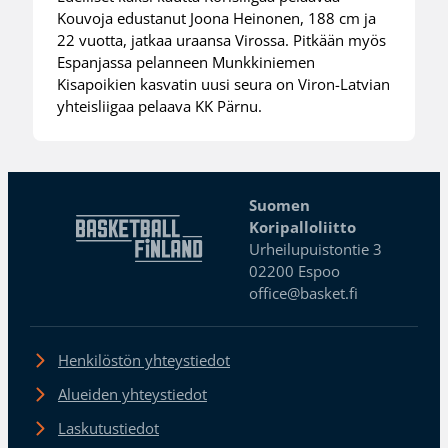
Kouvoja edustanut Joona Heinonen, 188 cm ja
22 vuotta, jatkaa uraansa Virossa. Pitkään myös
Espanjassa pelanneen Munkkiniemen
Kisapoikien kasvatin uusi seura on Viron-Latvian
yhteisliigaa pelaava KK Pärnu.
Suomen
Koripalloliitto
Urheilupuistontie 3
02200 Espoo
office@basket.fi
Henkilöstön yhteystiedot
Alueiden yhteystiedot
Laskutustiedot