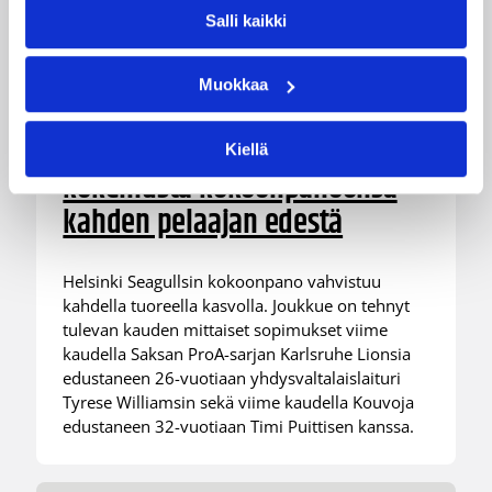
Salli kaikki
Muokkaa
05.08.2026 11:34
Korisliiga
Seagulls hankki taitoa ja
Kiellä
kokemusta kokoonpanoonsa
kahden pelaajan edestä
Helsinki Seagullsin kokoonpano vahvistuu
kahdella tuoreella kasvolla. Joukkue on tehnyt
tulevan kauden mittaiset sopimukset viime
kaudella Saksan ProA-sarjan Karlsruhe Lionsia
edustaneen 26-vuotiaan yhdysvaltalaislaituri
Tyrese Williamsin sekä viime kaudella Kouvoja
edustaneen 32-vuotiaan Timi Puittisen kanssa.