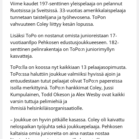
Viime kaudet 197-senttinen yleispelaaja on pelannut
Ruotsissa ja Sveitsissä. 33-vuotias amerikkalaispelaaja
tunnetaan taistelijana ja työhevosena. ToPon
vahvuuteen Coley liittyy kesän lopussa.
Lisäksi ToPo on nostanut omista junioreistaan 17-
vuotiaanIlpo Pehkosen edustusjoukkueeseen. 182-
senttinen pelinrakentaja on ToPo:n juniorimyllyn
kasvatteja.
ToPo:lla on koossa nyt kaikkiaan 13 pelaajasopimusta.
ToPo:ssa haluttiin joukkue valmiiksi hyvissä ajoin ja
entuudestaan tutut pelaajat olivat ToPo:n papereissa
isolla merkittyinä. ToPo:n hankkimat Coley, Jussi
Kumpulainen, Todd Okeson ja Alex Wesby ovat kaikki
varsin tuttuja pelimiehiä ja
ihmisiä helsinkiläisorganisaatiolle.
– Joukkue on hyvin pitkälle kasassa. Coley oli kaivattu
nelospaikan työjuhta sekä joukkuepelaaja. Pehkosen
kaltaisia omia junioreita on aina nastaa nostaa