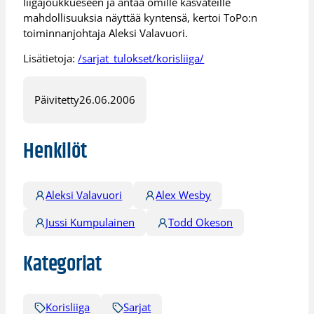
liigajoukkueseen ja antaa omille kasvateille
mahdollisuuksia näyttää kyntensä, kertoi ToPo:n
toiminnanjohtaja Aleksi Valavuori.
Lisätietoja:
/sarjat_tulokset/korisliiga/
Päivitetty
26.06.2006
Henkilöt
Aleksi Valavuori
Alex Wesby
Jussi Kumpulainen
Todd Okeson
Kategoriat
Korisliiga
Sarjat