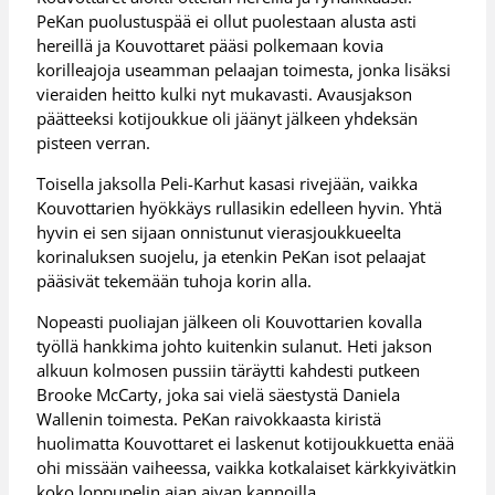
PeKan puolustuspää ei ollut puolestaan alusta asti
hereillä ja Kouvottaret pääsi polkemaan kovia
korilleajoja useamman pelaajan toimesta, jonka lisäksi
vieraiden heitto kulki nyt mukavasti. Avausjakson
päätteeksi kotijoukkue oli jäänyt jälkeen yhdeksän
pisteen verran.
Toisella jaksolla Peli-Karhut kasasi rivejään, vaikka
Kouvottarien hyökkäys rullasikin edelleen hyvin. Yhtä
hyvin ei sen sijaan onnistunut vierasjoukkueelta
korinaluksen suojelu, ja etenkin PeKan isot pelaajat
pääsivät tekemään tuhoja korin alla.
Nopeasti puoliajan jälkeen oli Kouvottarien kovalla
työllä hankkima johto kuitenkin sulanut. Heti jakson
alkuun kolmosen pussiin täräytti kahdesti putkeen
Brooke McCarty, joka sai vielä säestystä Daniela
Wallenin toimesta. PeKan raivokkaasta kiristä
huolimatta Kouvottaret ei laskenut kotijoukkuetta enää
ohi missään vaiheessa, vaikka kotkalaiset kärkkyivätkin
koko loppupelin ajan aivan kannoilla.