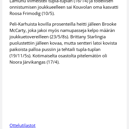
Lamunu viimeisteli tupla-tuplan (16/14) ja todellisen
onnistumisen joukkueelleen sai Kouvolan oma kasvatti
Roosa Frimodig (10/5).
Peli-Karhuista kovilla prosenteilla heitti jälleen Brooke
McCarty, joka jakoi myös namupasseja kelpo määrän
joukkuetovereilleen (23/5/8s). Brittany Starlingia
puolustettiin jälleen kovaa, mutta sentteri latoi kovista
paikoista palloa pussiin ja tehtaili tupla-tuplan
(19/11/5s). Kotimaiselta osastolta pitelemätön oli
Noora Järvikangas (17/4).
Ottelutilastot