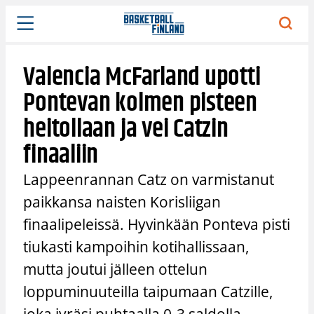
Siirry
sisältöön
Valencia McFarland upotti
Pontevan kolmen pisteen
heitollaan ja vei Catzin
finaaliin
Lappeenrannan Catz on varmistanut
paikkansa naisten Korisliigan
finaalipeleissä. Hyvinkään Ponteva pisti
tiukasti kampoihin kotihallissaan,
mutta joutui jälleen ottelun
loppuminuuteilla taipumaan Catzille,
joka jyräsi puhtaalla 0-3 saldolla