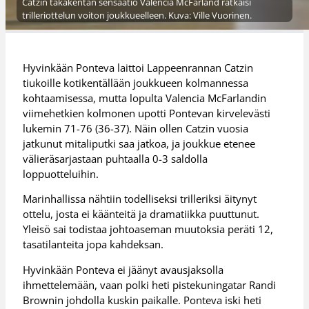
Catzin takakentän sensaatio Valencia McFarland ratkaisi
trilleriottelun voiton joukkueelleen. Kuva: Ville Vuorinen.
Hyvinkään Ponteva laittoi Lappeenrannan Catzin
tiukoille kotikentällään joukkueen kolmannessa
kohtaamisessa, mutta lopulta Valencia McFarlandin
viimehetkien kolmonen upotti Pontevan kirvelevästi
lukemin 71-76 (36-37). Näin ollen Catzin vuosia
jatkunut mitaliputki saa jatkoa, ja joukkue etenee
välieräsarjastaan puhtaalla 0-3 saldolla
loppuotteluihin.
Marinhallissa nähtiin todelliseksi trilleriksi äitynyt
ottelu, josta ei käänteitä ja dramatiikka puuttunut.
Yleisö sai todistaa johtoaseman muutoksia peräti 12,
tasatilanteita jopa kahdeksan.
Hyvinkään Ponteva ei jäänyt avausjaksolla
ihmettelemään, vaan polki heti pistekuningatar Randi
Brownin johdolla kuskin paikalle. Ponteva iski heti