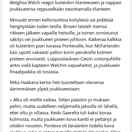
Aleighsa Welch reagoi kuitenkin tilanteeseen ja nappasi
joukkueensa reppuselkään tasoittamalla tilanteen.
Minuutti ennen kellonsoittoa kotiyleisö sai pidättää
hengitystään toden teolla. Brown taisteli itsensä
rikkeen jälkeen vapaille heitoille, ja toinen onnistunut
säkitys vei joukkueen pisteen johtoon. Katkeraa kalkkia
oli kuitenkin pian luvassa Pontevalle, kun McFarlandin
käsi upotti vakaasti pallon korin perukoille kolmen
pisteen arvoisesti. Loppusilauksen Catzin voitonjuhlille
antoi vielä kapteeni Welchin vapaaheitot, ja joukkueen
finaalipaikka oli tosiasia.
Mika Haakana kertoi heti tuoreeltaan olevansa
äärimmäisen ylpeä joukkueestaan:
–
Alku oli meille vaikea. Sitten päästiin jo mukaan
peliin, mutta uudelleen neljännellä jaksolla oli lähellä,
ettei oltu jo sillassa. Keski-Saarelta tuli kaksi kovaa
kolmosta, mutta joukkueen kova kantti ei pettänyt ja
siitäkin noustiin. Ponteva oli tänäänkin todella kova
joukkue, joka ei antanut meille mitään ilmaiseksi. Olen