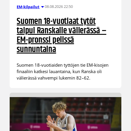
08.08.2026 22:50
EM-kilpailut
Suomen 18-vuotiaat tytöt
taipui Ranskalle välierässä –
EM-pronssi pelissä
sunnuntaina
Suomen 18-vuotiaiden tyttöjen tie EM-kisojen
finaaliin katkesi lauantaina, kun Ranska oli
välierässä vahvempi lukemin 82–62.