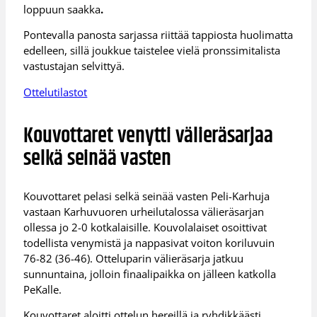
loppuun saakka
.
Pontevalla panosta sarjassa riittää tappiosta huolimatta
edelleen, sillä joukkue taistelee vielä pronssimitalista
vastustajan selvittyä.
Ottelutilastot
Kouvottaret venytti välieräsarjaa
selkä seinää vasten
Kouvottaret pelasi selkä seinää vasten Peli-Karhuja
vastaan Karhuvuoren urheilutalossa välieräsarjan
ollessa jo 2-0 kotkalaisille. Kouvolalaiset osoittivat
todellista venymistä ja nappasivat voiton koriluvuin
76-82 (36-46). Otteluparin välieräsarja jatkuu
sunnuntaina, jolloin finaalipaikka on jälleen katkolla
PeKalle.
Kouvottaret aloitti ottelun hereillä ja ryhdikkäästi.