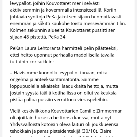
levypallot, joihin Kouvottaret meni selvästi
aktiivisemmin ja kovemmalla intensiteetillä. Koriin
johtavia syöttöjä PeKa jakoi sen sijaan huomattavasti
enemmän ja säkitti kaukoheitoista messevämmän tilin.
Kolmen sekunnin alueelta Kouvottaret pussitti sen
sijaan 48 pistettä, PeKa 34.
PeKan Laura Lehtoranta harmitteli pelin päätteeksi,
ettei heitto uponnut parhaalla madollisella tavalla
tuttuihin korisukkiin:
–
Hävisimme kunnolla levypallot tänään, mikä
ongelma ja anteeksiantamatonta. Saimme
loppupuolella aikaiseksi laadukkaita heittoja, mutta
jostain syystä täällä kotihallissa on ollut vaikeuksia
pistää palloa pussiin verrattuna vieraspeleihin.
Vielä keskiviikkona Kouvottarien Camille Zimmerman
oli ajoittain hukassa heittonsa kanssa, mutta nyt
Yhdysvalloista kotoisin oleva laituri oli joukkueensa
tehokkain ja paras pisteidentekijä (30/10). Claire