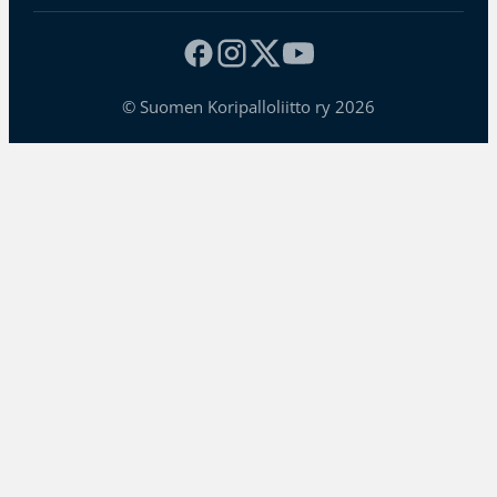
© Suomen Koripalloliitto ry 2026