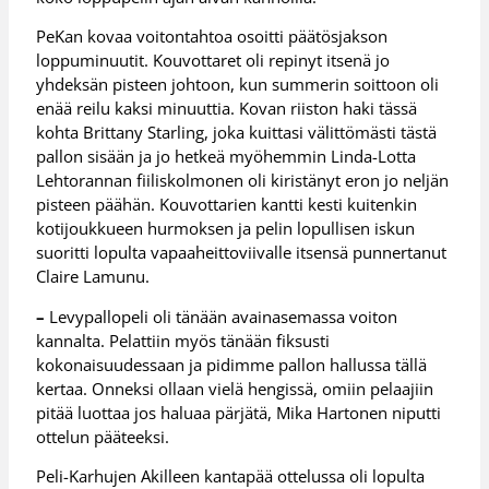
PeKan kovaa voitontahtoa osoitti päätösjakson
loppuminuutit. Kouvottaret oli repinyt itsenä jo
yhdeksän pisteen johtoon, kun summerin soittoon oli
enää reilu kaksi minuuttia. Kovan riiston haki tässä
kohta Brittany Starling, joka kuittasi välittömästi tästä
pallon sisään ja jo hetkeä myöhemmin Linda-Lotta
Lehtorannan fiiliskolmonen oli kiristänyt eron jo neljän
pisteen päähän. Kouvottarien kantti kesti kuitenkin
kotijoukkueen hurmoksen ja pelin lopullisen iskun
suoritti lopulta vapaaheittoviivalle itsensä punnertanut
Claire Lamunu.
–
Levypallopeli oli tänään avainasemassa voiton
kannalta. Pelattiin myös tänään fiksusti
kokonaisuudessaan ja pidimme pallon hallussa tällä
kertaa. Onneksi ollaan vielä hengissä, omiin pelaajiin
pitää luottaa jos haluaa pärjätä, Mika Hartonen niputti
ottelun pääteeksi.
Peli-Karhujen Akilleen kantapää ottelussa oli lopulta