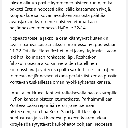
jakson alkuun päälle kymmenen pisteen runin, mikä
pakotti Catzin nopeasti aikalisälle kasaamaan rivejä.
Kotijoukkue sai kovan avauksen ansiosta päättää
avausjakson kymmenen pisteen etumatkaan
neljänneksen mennessä HyPolle 22-14.
Nopeasti toisella jaksolla osat kääntyivät kuitenkin
täysin päinvastaisesti jakson mennessä nyt puolestaan
14-22 Catzille. Elena Reshetko ei jäänyt kylmäksi, vaan
iski heti kolmosen renkaasta läpi. Reshetkon
fiiliskolmosesta alkoikin vieraiden todellinen
kolmosshow ja yhteensä pallo säkitettiin eri pelaajien
toimesta neljänneksen aikana peräti viisi kertaa pussiin
Pontevan tuskaillessa oman hyökkäyksensä kanssa.
Lopulta joukkueet lähtivät ratkaisevalla päätöskympille
HyPon kahden pisteen etumatkasta. Parhaimmillaan
Ponteva pääsi repimään eron jo seitsemään
pisteeseen, kun Iina Keski-Saari jallitti kissojen
puolustusta ja iski kahdesti putkeen kaaren takaa
kotiyleisöä sytyttävät kaukoheitot pohjaan. Nopeasti