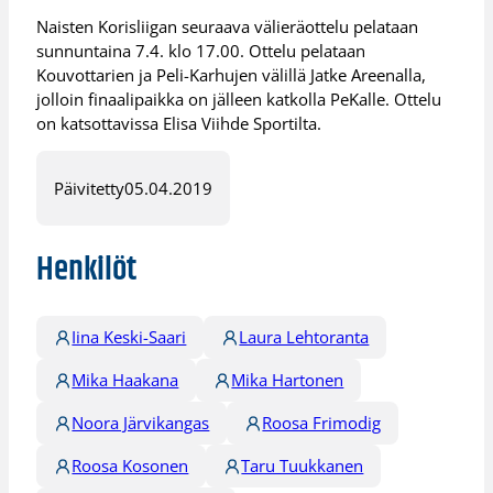
Naisten Korisliigan seuraava välieräottelu pelataan
sunnuntaina 7.4. klo 17.00. Ottelu pelataan
Kouvottarien ja Peli-Karhujen välillä Jatke Areenalla,
jolloin finaalipaikka on jälleen katkolla PeKalle. Ottelu
on katsottavissa Elisa Viihde Sportilta.
Päivitetty
05.04.2019
Henkilöt
Iina Keski-Saari
Laura Lehtoranta
Mika Haakana
Mika Hartonen
Noora Järvikangas
Roosa Frimodig
Roosa Kosonen
Taru Tuukkanen