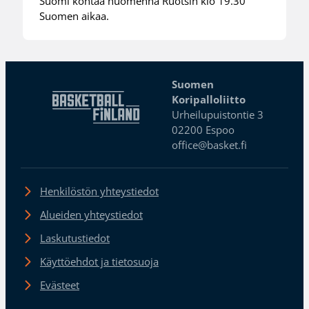
Suomi kohtaa huomenna Ruotsin klo 19.30
Suomen aikaa.
Suomen
Koripalloliitto
Urheilupuistontie 3
02200 Espoo
office@basket.fi
Henkilöstön yhteystiedot
Alueiden yhteystiedot
Laskutustiedot
Käyttöehdot ja tietosuoja
Evästeet