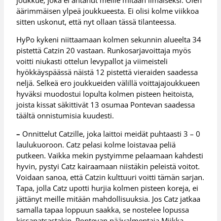
äärimmäisen ylpeä joukkueesta. Ei olisi kolme viikkoa
sitten uskonut, että nyt ollaan tässä tilanteessa.
HyPo kykeni niittaamaan kolmen sekunnin alueelta 34
pistettä Catzin 20 vastaan. Runkosarjavoittaja myös
voitti niukasti ottelun levypallot ja viimeisteli
hyökkäyspäässä näistä 12 pistettä vieraiden saadessa
neljä. Selkeä ero joukkueiden välillä voittajajoukkueen
hyväksi muodostui lopulta kolmen pisteen heitoista,
joista kissat säkittivät 13 osumaa Pontevan saadessa
täältä onnistumisia kuudesti.
–
Onnittelut Catzille, joka laittoi meidät puhtaasti 3 – 0
laulukuoroon. Catz pelasi kolme loistavaa peliä
putkeen. Vaikka mekin pystyimme pelaamaan kahdesti
hyvin, pystyi Catz kairaamaan niistäkin peleistä voitot.
Voidaan sanoa, että Catzin kulttuuri voitti tämän sarjan.
Tapa, jolla Catz upotti hurjia kolmen pisteen koreja, ei
jättänyt meille mitään mahdollisuuksia. Jos Catz jatkaa
samalla tapaa loppuun saakka, se nostelee lopussa
kissapatsastakin, Pontevan päävalmentaja Miikka