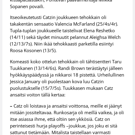
Sopanen povaili.
Itseoikeutetusti Catzin joukkueen tehokkain oli
takakentän sensaatio Valencia McFarland (25/4s/4r).
Tupla-tuplan joukkueelle taistelivat Elena Reshetko
(14/11) sekä täydet minuutit pelannut Aleighsa Welch
(12/13/7s). Niin ikää tehokkaasti parketilla esiintyi
Roosa Kosonen (13/5).
Komeasti koko ottelun tehokkain oli tähtisentteri Taru
Tuukkanen (13/14/6s). Randi Brown terästäytyi jälleen
hyökkäyspäädyssä ja nikkaroi 18 pistettä. Urheilullinen
Jessica January oli puolestaan kova luu Catzin
puolustukselle (15/7/5s). Tuukkasen mukaan Catz
ansaitsi voiton tällä kertaa:
–
Catz oli loistava ja ansaitsi voittonsa, meille ei jäänyt
mitään jossiteltavaa. Runkosarja oli meillä vaikea, ja oli
itse asiassa ihme, että oltiin sen ykkösiä. Catz on
perinteisesti hurja playoffs –joukkue, jos joku ei sitä
sattunut tietämään. Mitalista taistellaan varmasti