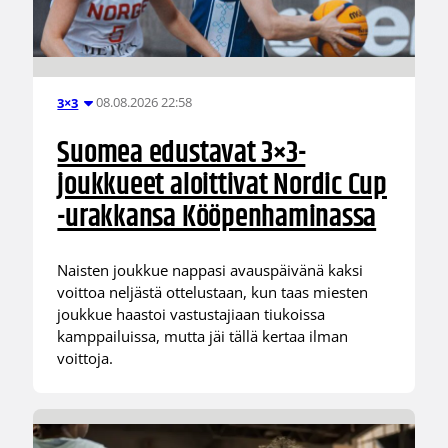
08.08.2026 22:58
3×3
Suomea edustavat 3×3-
joukkueet aloittivat Nordic Cup
-urakkansa Kööpenhaminassa
Naisten joukkue nappasi avauspäivänä kaksi
voittoa neljästä ottelustaan, kun taas miesten
joukkue haastoi vastustajiaan tiukoissa
kamppailuissa, mutta jäi tällä kertaa ilman
voittoja.