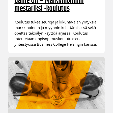
Game On – Markkinoinnin
mestariksi -koulutus
Koulutus tukee seuroja ja liikunta-alan yrityksiä
markkinoinnin ja myynnin kehittämisessä sekä
opettaa tekoälyn käyttöä arjessa. Koulutus
toteutetaan oppisopimuskoulutuksena
yhteistyössä Business College Helsingin kanssa.