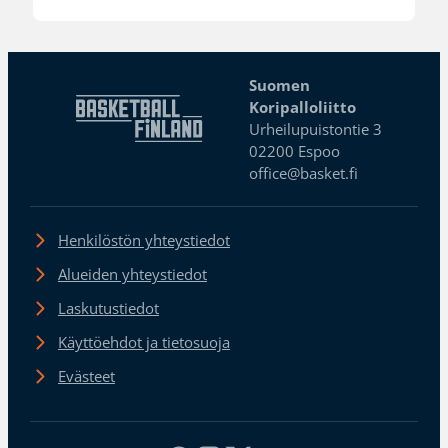
Suomen
Koripalloliitto
Urheilupuistontie 3
02200 Espoo
office@basket.fi
Henkilöstön yhteystiedot
Alueiden yhteystiedot
Laskutustiedot
Käyttöehdot ja tietosuoja
Evästeet