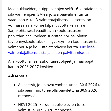
Maajoukkueiden, huippusarjojen sekä 16-vuotiaiden ja
sitä vanhempien SM-sarjoissa päävalmentajilta
vaaditaan A- tai B-valmentajalisenssi. Lisenssi on
voimassa aina kolme kilpailuvuotta kerrallaan.
Sarjakohtaisesti vaadittavan koulutustason
päivittäminen voidaan suorittaa Koripalloliiton
täydennyskoulutuksiksi hyväksymien koulutusten tai
valmennus- ja kouluttajatehtävien kautta.
Lue lisää
valmentajalisensseistä ja niiden päivittämisestä.
Alla koottuna lisenssikohtaiset ohjeet ja määräajat
kautta 2026-2027 koskien.
A-lisenssit
A-lisenssit, jotka ovat vanhentuneet 30.6.2026 tai
sitä aiemmin, tulee olla päivitettynä 30.9.2026
mennessä.
HKVT 2025 -kurssilla opiskelevien tulee
valmistua 30.9.2026 mennessä.