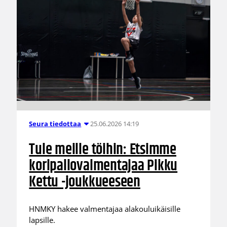
25.06.2026 14:19
Seura tiedottaa
Tule meille töihin: Etsimme
koripallovalmentajaa Pikku
Kettu -joukkueeseen
HNMKY hakee valmentajaa alakouluikäisille
lapsille.