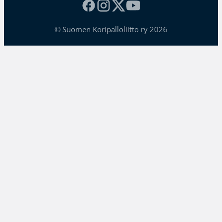
© Suomen Koripalloliitto ry 2026