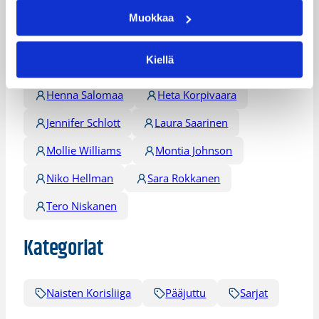
Alexyz Vaioletama
Candice Warthen
Muokkaa
Chandrea Jones
Danielle Ballard
Kiellä
Elena Melto
Fiina Oljemark
Henna Salomaa
Heta Korpivaara
Jennifer Schlott
Laura Saarinen
Mollie Williams
Montia Johnson
Niko Hellman
Sara Rokkanen
Tero Niskanen
Kategoriat
Naisten Korisliiga
Pääjuttu
Sarjat