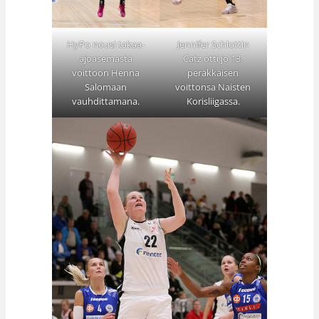
HyPo nousi takaa-
Jennifer Schlottin
ajoasemasta
Catz otti jo 13.
voittoon Henna
peräkkäisen
Salomaan
voittonsa Naisten
vauhdittamana.
Korisliigassa.