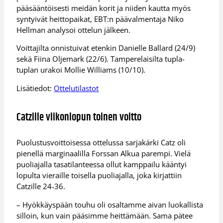
pääsääntöisesti meidän korit ja niiden kautta myös
syntyivät heittopaikat, EBT:n päävalmentaja Niko
Hellman analysoi ottelun jälkeen.
Voittajilta onnistuivat etenkin Danielle Ballard (24/9)
sekä Fiina Oljemark (22/6). Tamperelaisilta tupla-
tuplan urakoi Mollie Williams (10/10).
Lisätiedot:
Ottelutilastot
Catzille viikonlopun toinen voitto
Puolustusvoittoisessa ottelussa sarjakärki Catz oli
pienellä marginaalilla Forssan Alkua parempi. Vielä
puoliajalla tasatilanteessa ollut kamppailu kääntyi
lopulta vieraille toisella puoliajalla, joka kirjattiin
Catzille 24-36.
– Hyökkäyspään touhu oli osaltamme aivan luokallista
silloin, kun vain pääsimme heittämään. Sama pätee