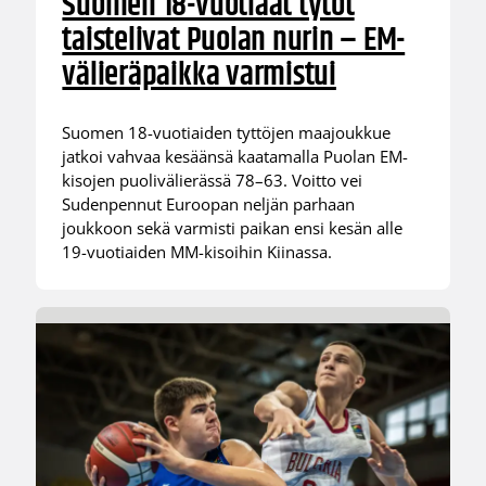
Suomen 18-vuotiaat tytöt
taistelivat Puolan nurin – EM-
välieräpaikka varmistui
Suomen 18-vuotiaiden tyttöjen maajoukkue
jatkoi vahvaa kesäänsä kaatamalla Puolan EM-
kisojen puolivälierässä 78–63. Voitto vei
Sudenpennut Euroopan neljän parhaan
joukkoon sekä varmisti paikan ensi kesän alle
19-vuotiaiden MM-kisoihin Kiinassa.