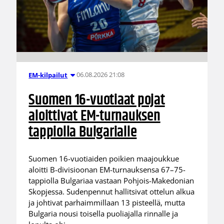
06.08.2026 21:08
EM-kilpailut
Suomen 16-vuotiaat pojat
aloittivat EM-turnauksen
tappiolla Bulgarialle
Suomen 16-vuotiaiden poikien maajoukkue
aloitti B-divisioonan EM-turnauksensa 67–75-
tappiolla Bulgariaa vastaan Pohjois-Makedonian
Skopjessa. Sudenpennut hallitsivat ottelun alkua
ja johtivat parhaimmillaan 13 pisteellä, mutta
Bulgaria nousi toisella puoliajalla rinnalle ja