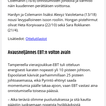
Colemanin (16/8) onnistumisten johdolla ja varmisti
näin kuudennen perättäisen voittonsa.
Hardyn ja Colemanin lisäksi Alexyz Vaioletama (13/18)
nousi levypalloineen isoon rooliin. Hongan pistehirmut
olivat Heta Korpivaara (22/10) sekä Sara Rokkanen
(21/4).
Lisätiedot:
Ottelutilastot
Avausneljännes EBT:n voiton avain
Tampereella vierasjoukkue-EBT tuli otteluun
energisesti karaten nopeasti yli 10 pisteen johtoon.
Espoolaiset kävivät parhaimmillaan 25 pisteen
johtoasemassa, eikä Pyrintö ehtinyt saada
momentumia päälle takaa-ajoon, vaan EBT vastasi aina
onnistumisella toisessa päässä.
– Aika teräviä olimme puolustuksessa ja sitä kautta
päästiin juoksemaan nopeista hyökkäyksistä