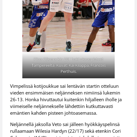
Fiina Oljemarkin EBT haki vieraspisteet
Tampereelta. Kuvat: Kai Kilappa, Francois
Perthuis.
Vimpelissä kotijoukkue sai lentävän startin otteluun
vieden ensimmäisen neljänneksen nimiinsä lukemin
26-13. Honka hivuttautui kuitenkin hiljalleen iholle ja
viimeiselle neljännekselle lähdettiin kutkuttavasti
emäntien kahden pisteen johtoasemassa.
Neljännellä jaksolla Veto sai jälleen hyökkäyspelinsä
rullaamaan Wilesia Hardyn (22/17) sekä etenkin Cori