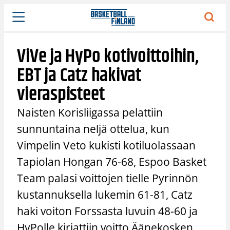
Siirry
sisältöön
ViVe ja HyPo kotivoittoihin,
EBT ja Catz hakivat
vieraspisteet
Naisten Korisliigassa pelattiin
sunnuntaina neljä ottelua, kun
Vimpelin Veto kukisti kotiluolassaan
Tapiolan Hongan 76-68, Espoo Basket
Team palasi voittojen tielle Pyrinnön
kustannuksella lukemin 61-81, Catz
haki voiton Forssasta luvuin 48-60 ja
HyPolle kirjattiin voitto Äänekosken