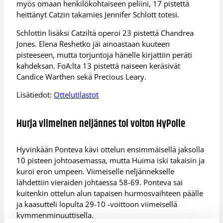
myös omaan henkilökohtaiseen peliini, 17 pistettä
heittänyt Catzin takamies Jennifer Schlott totesi.
Schlottin lisäksi Catziltä operoi 23 pistettä Chandrea
Jones. Elena Reshetko jäi ainoastaan kuuteen
pisteeseen, mutta torjuntoja hänelle kirjattiin peräti
kahdeksan. FoA:lta 13 pistettä naiseen keräsivät
Candice Warthen sekä Precious Leary.
Lisätiedot:
Ottelutilastot
Hurja viimeinen neljännes toi voiton HyPolle
Hyvinkään Ponteva kävi ottelun ensimmäisellä jaksolla
10 pisteen johtoasemassa, mutta Huima iski takaisin ja
kuroi eron umpeen. Viimeiselle neljännekselle
lähdettiin vieraiden johtaessa 58-69. Ponteva sai
kuitenkin ottelun alun tapaisen hurmosvaihteen päälle
ja kaasutteli lopulta 29-10 -voittoon viimeisellä
kymmenminuuttisella.