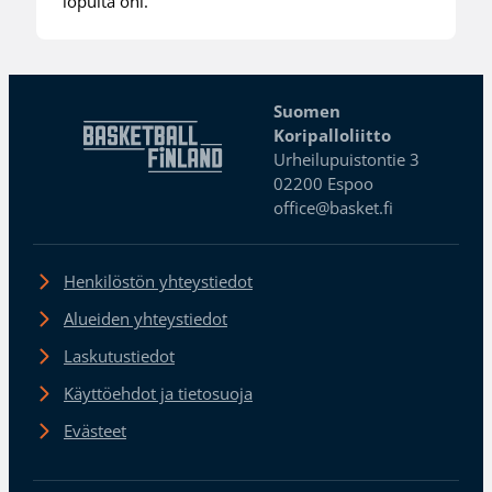
lopulta ohi.
Suomen
Koripalloliitto
Urheilupuistontie 3
02200 Espoo
office@basket.fi
Henkilöstön yhteystiedot
Alueiden yhteystiedot
Laskutustiedot
Käyttöehdot ja tietosuoja
Evästeet