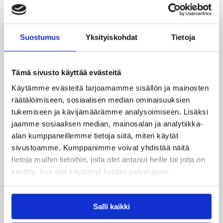
– Alun 10 pisteen johtoasemassa tuli ehkä hyvänolon
tunne ja otteemme katosi ja peli oli kääntyä Huimalle.
Jos kuusi pelaaja tekee kaksinumeroiset pistelukemat
Suostumus
Yksityiskohdat
Tietoja
pitää olla tyytyväinen koko joukkueen laajaan
ratkaisijoitten kaartiin. Todella tärkeä koko joukkueen
voitto meiltä, HyPon luotsi Tero Niskanen myhäili.
Tämä sivusto käyttää evästeitä
Laajalla rintamalla onnistumisia keränneen
Käytämme evästeitä tarjoamamme sisällön ja mainosten
kotijoukkueen tehokkaimmat olivat Henna Salomaa
räätälöimiseen, sosiaalisen median ominaisuuksien
(16/4/6) sekä Laura Saarinen (13/11). Äänekoskelaisista
tukemiseen ja kävijämäärämme analysoimiseen. Lisäksi
tuhoja pääsi tekemään Montia Johnson (22/15).
jaamme sosiaalisen median, mainosalan ja analytiikka-
Lisätiedot:
Ottelutilastot
alan kumppaneillemme tietoja siitä, miten käytät
sivustoamme. Kumppanimme voivat yhdistää näitä
tietoja muihin tietoihin, joita olet antanut heille tai joita on
Päivitetty
13.12.2015
kerätty, kun olet käyttänyt heidän palvelujaan.
Henkilöt
Salli kaikki