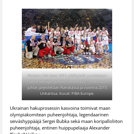
Naisten EM-kisat 2011 päättyivät puolestaan
näihin Venäjän juhliin. Vuonna 2013 mestarin
juhlat järjestetään Ranskassa ja vuonna 2015
Unkarissa. Kuvat: FIBA Europe.
Ukrainan hakuprosessin kasvoina toimivat maan
olympiakomitean puheenjohtaja, legendaarinen
seiväshyppääjä Sergei Bubka sekä maan koripalloliiton
puheenjohtaja, entinen huippupelaaja Alexander