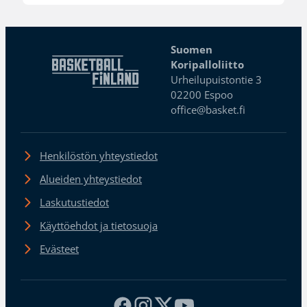
Suomen
Koripalloliitto
Urheilupuistontie 3
02200 Espoo
office@basket.fi
Henkilöstön yhteystiedot
Alueiden yhteystiedot
Laskutustiedot
Käyttöehdot ja tietosuoja
Evästeet