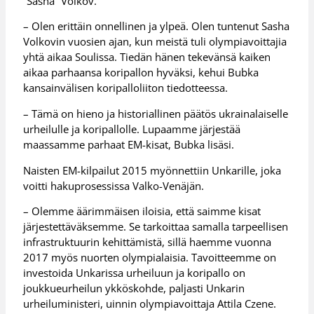
”Sasha” Volkov.
– Olen erittäin onnellinen ja ylpeä. Olen tuntenut Sasha
Volkovin vuosien ajan, kun meistä tuli olympiavoittajia
yhtä aikaa Soulissa. Tiedän hänen tekevänsä kaiken
aikaa parhaansa koripallon hyväksi, kehui Bubka
kansainvälisen koripalloliiton tiedotteessa.
– Tämä on hieno ja historiallinen päätös ukrainalaiselle
urheilulle ja koripallolle. Lupaamme järjestää
maassamme parhaat EM-kisat, Bubka lisäsi.
Naisten EM-kilpailut 2015 myönnettiin Unkarille, joka
voitti hakuprosessissa Valko-Venäjän.
– Olemme äärimmäisen iloisia, että saimme kisat
järjestettäväksemme. Se tarkoittaa samalla tarpeellisen
infrastruktuurin kehittämistä, sillä haemme vuonna
2017 myös nuorten olympialaisia. Tavoitteemme on
investoida Unkarissa urheiluun ja koripallo on
joukkueurheilun ykköskohde, paljasti Unkarin
urheiluministeri, uinnin olympiavoittaja Attila Czene.