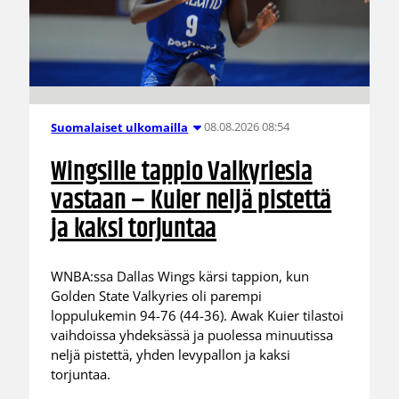
08.08.2026 08:54
Suomalaiset ulkomailla
Wingsille tappio Valkyriesia
vastaan – Kuier neljä pistettä
ja kaksi torjuntaa
WNBA:ssa Dallas Wings kärsi tappion, kun
Golden State Valkyries oli parempi
loppulukemin 94-76 (44-36). Awak Kuier tilastoi
vaihdoissa yhdeksässä ja puolessa minuutissa
neljä pistettä, yhden levypallon ja kaksi
torjuntaa.