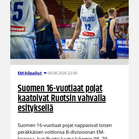
08.08.2026 22:56
EM-kilpailut
Suomen 16-vuotiaat pojat
kaatoivat Ruotsin vahvalla
esityksellä
Suomen 16-vuotiaat pojat nappasivat toisen
peräkkäisen voittonsa B-divisioonan EM-
kisoissa, kun Ruotsi kaatui lukemin 98–79.