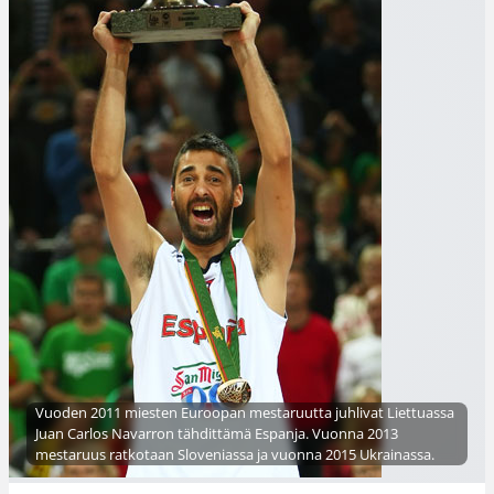
Vuoden 2011 miesten Euroopan mestaruutta juhlivat Liettuassa
Juan Carlos Navarron tähdittämä Espanja. Vuonna 2013
mestaruus ratkotaan Sloveniassa ja vuonna 2015 Ukrainassa.