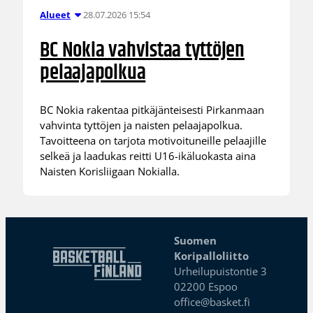
28.07.2026 15:54
Alueet
BC Nokia vahvistaa tyttöjen
pelaajapolkua
BC Nokia rakentaa pitkäjänteisesti Pirkanmaan
vahvinta tyttöjen ja naisten pelaajapolkua.
Tavoitteena on tarjota motivoituneille pelaajille
selkeä ja laadukas reitti U16-ikäluokasta aina
Naisten Korisliigaan Nokialla.
Suomen
Koripalloliitto
Urheilupuistontie 3
02200 Espoo
office@basket.fi