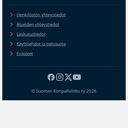
Henkilöstön yhteystiedot
Alueiden yhteystiedot
Laskutustiedot
Käyttöehdot ja tietosuoja
Evästeet
© Suomen Koripalloliitto ry 2026