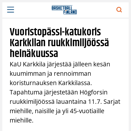
Siirry
sisältöön
Vuoristopässi-katukoris
Karkkilan ruukkimiljöössä
heinäkuussa
KaU Karkkila järjestää jälleen kesän
kuumimman ja rennoimman
koristurnauksen Karkkilassa.
Tapahtuma järjestetään Högforsin
ruukkimiljöössä lauantaina 11.7. Sarjat
miehille, naisille ja yli 45-vuotiaille
miehille.