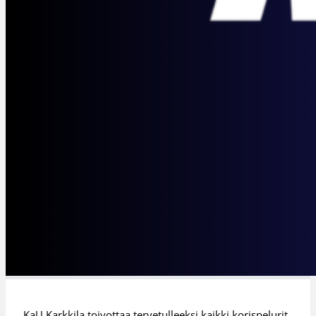
KaU Karkkila toivottaa tervetulleeksi kaikki korispelurit