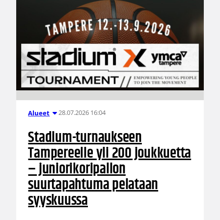
28.07.2026 16:04
Alueet
Stadium-turnaukseen
Tampereelle yli 200 joukkuetta
– juniorikoripallon
suurtapahtuma pelataan
syyskuussa