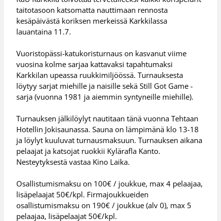
taitotasoon katsomatta nauttimaan rennosta
kesäpäivästä koriksen merkeissä Karkkilassa
lauantaina 11.7.
Vuoristopässi-katukoristurnaus on kasvanut viime
vuosina kolme sarjaa kattavaksi tapahtumaksi
Karkkilan upeassa ruukkimiljöössä. Turnauksesta
löytyy sarjat miehille ja naisille sekä Still Got Game -
sarja (vuonna 1981 ja aiemmin syntyneille miehille).
Turnauksen jälkilöylyt nautitaan tänä vuonna Tehtaan
Hotellin Jokisaunassa. Sauna on lämpimänä klo 13-18
ja löylyt kuuluvat turnausmaksuun. Turnauksen aikana
pelaajat ja katsojat ruokkii Kylärafla Kanto.
Nesteytyksestä vastaa Kino Laika.
Osallistumismaksu on 100€ / joukkue, max 4 pelaajaa,
lisäpelaajat 50€/kpl. Firmajoukkueiden
osallistumismaksu on 190€ / joukkue (alv 0), max 5
pelaajaa, lisäpelaajat 50€/kpl.