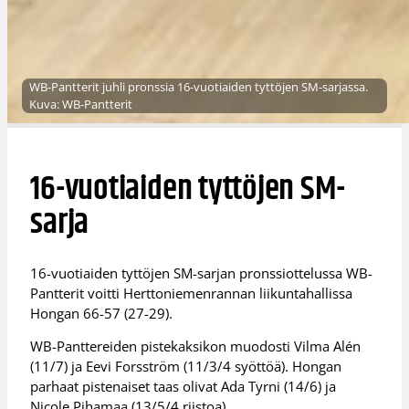
WB-Pantterit juhli pronssia 16-vuotiaiden tyttöjen SM-sarjassa.
Kuva: WB-Pantterit
16-vuotiaiden tyttöjen SM-
sarja
16-vuotiaiden tyttöjen SM-sarjan pronssiottelussa WB-
Pantterit voitti Herttoniemenrannan liikuntahallissa
Hongan 66-57 (27-29).
WB-Panttereiden pistekaksikon muodosti Vilma Alén
(11/7) ja Eevi Forsström (11/3/4 syöttöä). Hongan
parhaat pistenaiset taas olivat Ada Tyrni (14/6) ja
Nicole Pihamaa (13/5/4 riistoa).