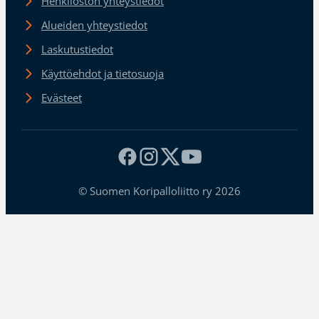
Henkilöstön yhteystiedot
Alueiden yhteystiedot
Laskutustiedot
Käyttöehdot ja tietosuoja
Evästeet
© Suomen Koripalloliitto ry 2026