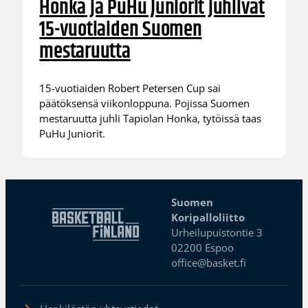
Honka ja PuHu Juniorit juhlivat
15-vuotiaiden Suomen
mestaruutta
15-vuotiaiden Robert Petersen Cup sai
päätöksensä viikonloppuna. Pojissa Suomen
mestaruutta juhli Tapiolan Honka, tytöissä taas
PuHu Juniorit.
Suomen
Koripalloliitto
Urheilupuistontie 3
02200 Espoo
office@basket.fi