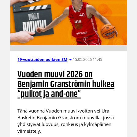
15.05.2026 11:45
19-vuotiaiden poikien SM
Vuoden muuvi 2026 on
Benjamin Granströmin huikea
“puikot ja and-one”
Tänä vuonna Vuoden muuvi -voiton vei Ura
Basketin Benjamin Granström muuvilla, jossa
yhdistyivät luovuus, rohkeus ja kylmäpäinen
viimeistely.