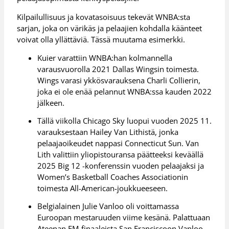
Kilpailullisuus ja kovatasoisuus tekevät WNBA:sta
sarjan, joka on värikäs ja pelaajien kohdalla käänteet
voivat olla yllättäviä. Tässä muutama esimerkki.
Kuier varattiin WNBA:han kolmannella
varausvuorolla 2021 Dallas Wingsin toimesta.
Wings varasi ykkösvarauksena Charli Collierin,
joka ei ole enää pelannut WNBA:ssa kauden 2022
jälkeen.
Tällä viikolla Chicago Sky luopui vuoden 2025 11.
varauksestaan Hailey Van Lithistä, jonka
pelaajaoikeudet nappasi Connecticut Sun. Van
Lith valittiin yliopistouransa päätteeksi keväällä
2025 Big 12 -konferenssin vuoden pelaajaksi ja
Women’s Basketball Coaches Associationin
toimesta All-American-joukkueeseen.
Belgialainen Julie Vanloo oli voittamassa
Euroopan mestaruuden viime kesänä. Palattuaan
Ateenan EM-finaaleista San Franciscoon Vanloo