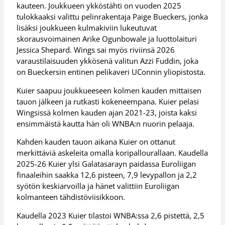
kauteen. Joukkueen ykköstähti on vuoden 2025
tulokkaaksi valittu pelinrakentaja Paige Bueckers, jonka
lisäksi joukkueen kulmakiviin lukeutuvat
skorausvoimainen Arike Ogunbowale ja luottolaituri
Jessica Shepard. Wings sai myös riviinsä 2026
varaustilaisuuden ykkösenä valitun Azzi Fuddin, joka
on Bueckersin entinen pelikaveri UConnin yliopistosta.
Kuier saapuu joukkueeseen kolmen kauden mittaisen
tauon jälkeen ja rutkasti kokeneempana. Kuier pelasi
Wingsissä kolmen kauden ajan 2021-23, joista kaksi
ensimmäistä kautta hän oli WNBA:n nuorin pelaaja.
Kahden kauden tauon aikana Kuier on ottanut
merkittäviä askeleita omalla koripallourallaan. Kaudella
2025-26 Kuier ylsi Galatasarayn paidassa Euroliigan
finaaleihin saakka 12,6 pisteen, 7,9 levypallon ja 2,2
syötön keskiarvoilla ja hänet valittiin Euroliigan
kolmanteen tähdistöviisikkoon.
Kaudella 2023 Kuier tilastoi WNBA:ssa 2,6 pistettä, 2,5