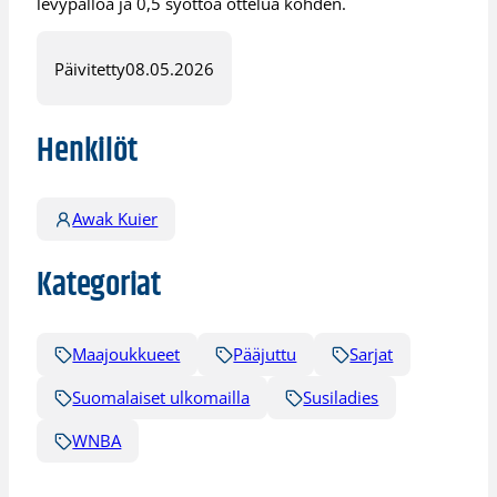
levypalloa ja 0,5 syöttöä ottelua kohden.
Päivitetty
08.05.2026
Henkilöt
Awak Kuier
Kategoriat
Maajoukkueet
Pääjuttu
Sarjat
Suomalaiset ulkomailla
Susiladies
WNBA