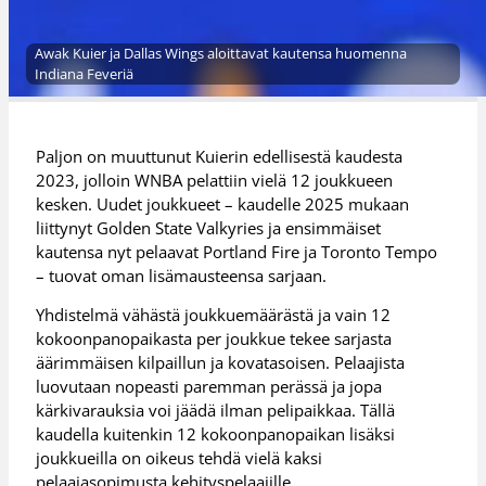
Awak Kuier ja Dallas Wings aloittavat kautensa huomenna
Indiana Feveriä
Paljon on muuttunut Kuierin edellisestä kaudesta
2023, jolloin WNBA pelattiin vielä 12 joukkueen
kesken. Uudet joukkueet – kaudelle 2025 mukaan
liittynyt Golden State Valkyries ja ensimmäiset
kautensa nyt pelaavat Portland Fire ja Toronto Tempo
– tuovat oman lisämausteensa sarjaan.
Yhdistelmä vähästä joukkuemäärästä ja vain 12
kokoonpanopaikasta per joukkue tekee sarjasta
äärimmäisen kilpaillun ja kovatasoisen. Pelaajista
luovutaan nopeasti paremman perässä ja jopa
kärkivarauksia voi jäädä ilman pelipaikkaa. Tällä
kaudella kuitenkin 12 kokoonpanopaikan lisäksi
joukkueilla on oikeus tehdä vielä kaksi
pelaajasopimusta kehityspelaajille.