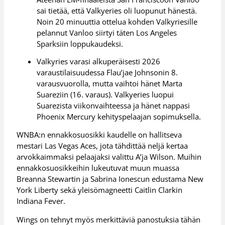
sai tietää, että Valkyeries oli luopunut hänestä.
Noin 20 minuuttia ottelua kohden Valkyriesille
pelannut Vanloo siirtyi täten Los Angeles
Sparksiin loppukaudeksi.
Valkyries varasi alkuperäisesti 2026
varaustilaisuudessa Flau’jae Johnsonin 8.
varausvuorolla, mutta vaihtoi hänet Marta
Suareziin (16. varaus). Valkyeries luopui
Suarezista viikonvaihteessa ja hänet nappasi
Phoenix Mercury kehityspelaajan sopimuksella.
WNBA:n ennakkosuosikki kaudelle on hallitseva
mestari Las Vegas Aces, jota tähdittää neljä kertaa
arvokkaimmaksi pelaajaksi valittu A’ja Wilson. Muihin
ennakkosuosikkeihin lukeutuvat muun muassa
Breanna Stewartin ja Sabrina Ionescun edustama New
York Liberty sekä yleisömagneetti Caitlin Clarkin
Indiana Fever.
Wings on tehnyt myös merkittäviä panostuksia tähän