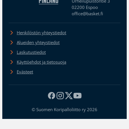
Urheilupuistontie 3
02200 Espoo
office@basket.fi
Henkilöstön yhteystiedot
Alueiden yhteystiedot
Laskutustiedot
Käyttöehdot ja tietosuoja
Evästeet
© Suomen Koripalloliitto ry 2026