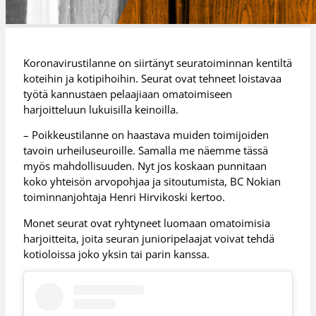
Koronavirustilanne on siirtänyt seuratoiminnan kentiltä
koteihin ja kotipihoihin. Seurat ovat tehneet loistavaa
työtä kannustaen pelaajiaan omatoimiseen
harjoitteluun lukuisilla keinoilla.
– Poikkeustilanne on haastava muiden toimijoiden
tavoin urheiluseuroille. Samalla me näemme tässä
myös mahdollisuuden. Nyt jos koskaan punnitaan
koko yhteisön arvopohjaa ja sitoutumista, BC Nokian
toiminnanjohtaja Henri Hirvikoski kertoo.
Monet seurat ovat ryhtyneet luomaan omatoimisia
harjoitteita, joita seuran junioripelaajat voivat tehdä
kotioloissa joko yksin tai parin kanssa.