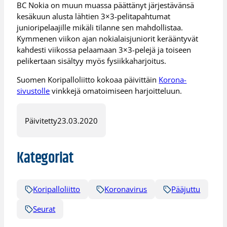
BC Nokia on muun muassa päättänyt järjestävänsä
kesäkuun alusta lähtien 3×3-pelitapahtumat
junioripelaajille mikäli tilanne sen mahdollistaa.
Kymmenen viikon ajan nokialaisjuniorit kerääntyvät
kahdesti viikossa pelaamaan 3×3-pelejä ja toiseen
pelikertaan sisältyy myös fysiikkaharjoitus.
Suomen Koripalloliitto kokoaa päivittäin
Korona-
sivustolle
vinkkejä omatoimiseen harjoitteluun.
Päivitetty
23.03.2020
Kategoriat
Koripalloliitto
Koronavirus
Pääjuttu
Seurat