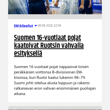
08.08.2026 22:56
EM-kilpailut
Suomen 16-vuotiaat pojat
kaatoivat Ruotsin vahvalla
esityksellä
Suomen 16-vuotiaat pojat nappasivat toisen
peräkkäisen voittonsa B-divisioonan EM-
kisoissa, kun Ruotsi kaatui lukemin 98–79.
Suomi johti ottelua alusta loppuun ja rakensi
ratkaisevan eron vahvan ensimmäisen puoliajan
aikana.