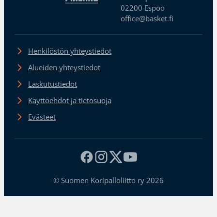
02200 Espoo
office@basket.fi
Henkilöstön yhteystiedot
Alueiden yhteystiedot
Laskutustiedot
Käyttöehdot ja tietosuoja
Evästeet
© Suomen Koripalloliitto ry 2026