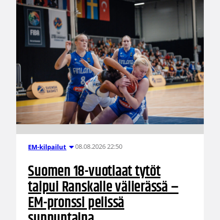
08.08.2026 22:50
EM-kilpailut
Suomen 18-vuotiaat tytöt
taipui Ranskalle välierässä –
EM-pronssi pelissä
sunnuntaina