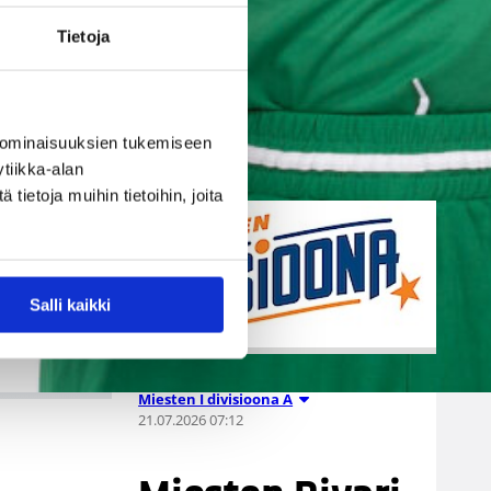
kiinnittänyt ensimmäisen
Tietoja
ulkomaalaispelaajansa.
Äänekoskelle saapuu tulevaksi
kaudeksi 196-senttinen, 2002
syntynyt Ethan Pickett.
 ominaisuuksien tukemiseen
tiikka-alan
ietoja muihin tietoihin, joita
Salli kaikki
Miesten I divisioona A
21.07.2026 07:12