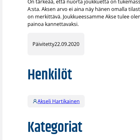
On tärkeää, että nuorta joukkuetta on tukemassa 
A:sta. Aksen arvo ei aina näy hänen omalla tilast
on merkittävä. Joukkueessamme Akse tulee olemaa
painoa kannettavaksi.
Päivitetty
22.09.2020
Henkilöt
Akseli Hartikainen
Kategoriat