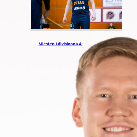
24.07.2026 14:03
Miesten I divisioona A
Miesten Divari
A:ssa koko
joukko
pelaajauutisia
Kokoonpanot miesten