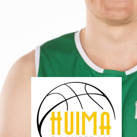
divisioonakaudelle 2026-2027
ovat vahvistumassa hyvää
vauhtia. Pelaajasopimuksistaan
tulevalle kaudelle ovat viime
päivinä ilmoittaneet mm. Torpan
Pojat, Äänekosken Huima, KaU
Karkkila sekä Namika
Lappeenranta.