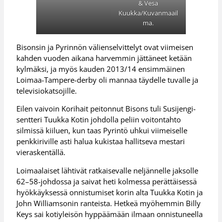
& Vesa
Kuukka/Kuvanmaail
ma.
Bisonsin ja Pyrinnön välienselvittelyt ovat viimeisen
kahden vuoden aikana harvemmin jättäneet ketään
kylmäksi, ja myös kauden 2013/14 ensimmäinen
Loimaa-Tampere-derby oli mannaa täydelle tuvalle ja
televisiokatsojille.
Eilen vaivoin Korihait peitonnut Bisons tuli Susijengi-
sentteri Tuukka Kotin johdolla peliin voitontahto
silmissä kiiluen, kun taas Pyrintö uhkui viimeiselle
penkkiriville asti halua kukistaa hallitseva mestari
vieraskentällä.
Loimaalaiset lähtivät ratkaisevalle neljännelle jaksolle
62–58-johdossa ja saivat heti kolmessa perättäisessä
hyökkäyksessä onnistumiset korin alta Tuukka Kotin ja
John Williamsonin ranteista. Hetkeä myöhemmin Billy
Keys sai kotiyleisön hyppäämään ilmaan onnistuneella