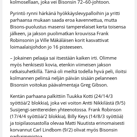
kolmosellaan, joka vei Bisonsin 72–60-johtoon.
Pyrintö rynni härkänä hyökkäyslevypalloihin ja yritti
parhaansa mukaan saada eroa kavennettua, mutta
Bisons-puolustus masensi tamperelaiset kerta toisensa
jälkeen, ja jakson puolimatkan krouvissa Frank
Robinsonin ja Ville Mäkäläisen korit kasvattivat
loimaalaisjohdon jo 16 pisteeseen.
– Jokainen pelaaja sai itsestään kaiken irti. Olimme
myös henkisesti kovia, etenkin viimeisen jakson
ratkaisuhetkillä. Tämä oli meiltä todella hyvä peli, iloitsi
kolmannen pelinsä neljän päivän sisään pelanneen
Bisonsin voitokas päävalmentaja Greg Gibson.
Kentän parhaana palkittiin Tuukka Kotti (24/14/3
syöttöä/2 blokkia), joka vei voiton Antti Nikkilästä (9/5)
Susijengi-senttereiden yhteenotossa. Frank Robinson
(17/4/4 syöttöä/2 blokkia), Billy Keys (14/8/3 syöttöä)
ja toipilasosastolla olevaa Matti Nuutista erinomaisesti
korvannut Carl Lindbom (9/2) olivat myös Bisonsin
parhaimmistoa.