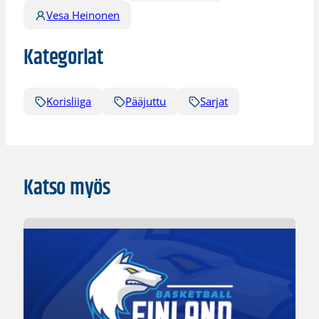
Vesa Heinonen
Kategoriat
Korisliiga
Pääjuttu
Sarjat
Katso myös