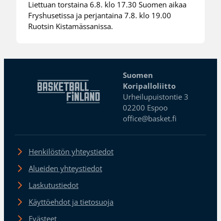
Liettuan torstaina 6.8. klo 17.30 Suomen aikaa
Fryshusetissa ja perjantaina 7.8. klo 19.00
Ruotsin Kistamässanissa.
Suomen
Koripalloliitto
Urheilupuistontie 3
02200 Espoo
office@basket.fi
Henkilöstön yhteystiedot
Alueiden yhteystiedot
Laskutustiedot
Käyttöehdot ja tietosuoja
Evästeet