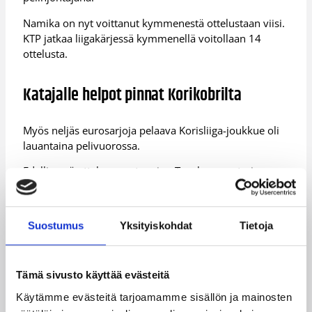
Namika on nyt voittanut kymmenestä ottelustaan viisi.
KTP jatkaa liigakärjessä kymmenellä voitollaan 14
ottelusta.
Katajalle helpot pinnat Korikobrilta
Myös neljäs eurosarjoja pelaava Korisliiga-joukkue oli
lauantaina pelivuorossa.
Edellisessä ottelussaan tappion Tanskan mestari
Bakken Bearsia vastaan kärsinyt Kataja Basket palasi
kotikentälleen tehokkaana, kun lepotauolta palannut
Lapuan Korikobrat nöyrtyi LähiTapiola Areenalla
Suostumus
Yksityiskohdat
Tietoja
pistein 99–67 (53–27).
Korikobrat kiemurtelivat Katajan ympärillä vielä toisen
kymmenminuuttisen alussa pistein 26–23, jolloin
Tämä sivusto käyttää evästeitä
Kataja porhalsi omille teilleen. Petri Virtasen kahden
Käytämme evästeitä tarjoamamme sisällön ja mainosten
kolmosen jälkeen Kataja-johto kasvoi hetkessä