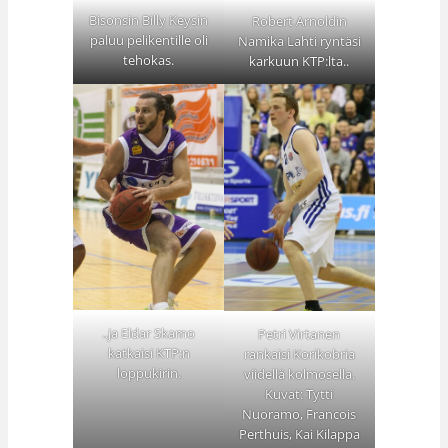
Bisonsin Billy Keysin
Robert Arnoldin
paluu pelikentille oli
Namika Lahti ryntäsi
tehokas.
karkuun KTP:lta..
..ja Eldar Skamo
Petri Virtanen
katkaisi KTP:n
rankaisi Korikobria
loppukirin.
viidellä kolmosella.
Kuvat: Tytti
Nuoramo, Francois
Perthuis, Kai Kilappa