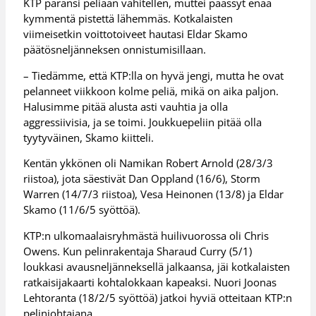
KTP paransi peliään vähitellen, muttei päässyt enää
kymmentä pistettä lähemmäs. Kotkalaisten
viimeisetkin voittotoiveet hautasi Eldar Skamo
päätösneljänneksen onnistumisillaan.
– Tiedämme, että KTP:lla on hyvä jengi, mutta he ovat
pelanneet viikkoon kolme peliä, mikä on aika paljon.
Halusimme pitää alusta asti vauhtia ja olla
aggressiivisia, ja se toimi. Joukkuepeliin pitää olla
tyytyväinen, Skamo kiitteli.
Kentän ykkönen oli Namikan Robert Arnold (28/3/3
riistoa), jota säestivät Dan Oppland (16/6), Storm
Warren (14/7/3 riistoa), Vesa Heinonen (13/8) ja Eldar
Skamo (11/6/5 syöttöä).
KTP:n ulkomaalaisryhmästä huilivuorossa oli Chris
Owens. Kun pelinrakentaja Sharaud Curry (5/1)
loukkasi avausneljänneksellä jalkaansa, jäi kotkalaisten
ratkaisijakaarti kohtalokkaan kapeaksi. Nuori Joonas
Lehtoranta (18/2/5 syöttöä) jatkoi hyviä otteitaan KTP:n
pelinjohtajana.