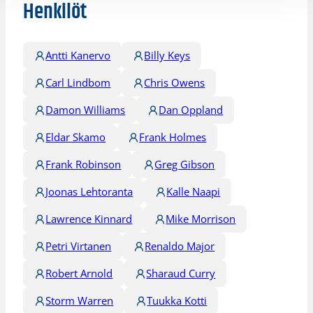
Henkilöt
Antti Kanervo
Billy Keys
Carl Lindbom
Chris Owens
Damon Williams
Dan Oppland
Eldar Skamo
Frank Holmes
Frank Robinson
Greg Gibson
Joonas Lehtoranta
Kalle Naapi
Lawrence Kinnard
Mike Morrison
Petri Virtanen
Renaldo Major
Robert Arnold
Sharaud Curry
Storm Warren
Tuukka Kotti