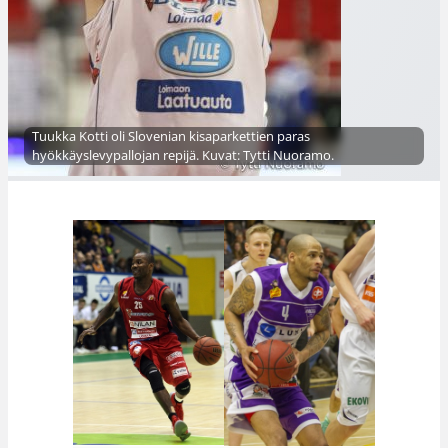
Tuukka Kotti oli Slovenian kisaparkettien paras
hyökkäyslevypallojan repijä. Kuvat: Tytti Nuoramo.