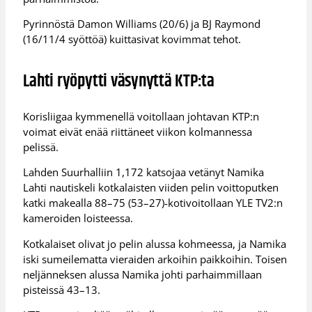
Pyrinnöstä Damon Williams (20/6) ja BJ Raymond
(16/11/4 syöttöä) kuittasivat kovimmat tehot.
Lahti ryöpytti väsynyttä KTP:ta
Korisliigaa kymmenellä voitollaan johtavan KTP:n
voimat eivät enää riittäneet viikon kolmannessa
pelissä.
Lahden Suurhalliin 1,172 katsojaa vetänyt Namika
Lahti nautiskeli kotkalaisten viiden pelin voittoputken
katki makealla 88–75 (53–27)-kotivoitollaan YLE TV2:n
kameroiden loisteessa.
Kotkalaiset olivat jo pelin alussa kohmeessa, ja Namika
iski sumeilematta vieraiden arkoihin paikkoihin. Toisen
neljänneksen alussa Namika johti parhaimmillaan
pisteissä 43–13.