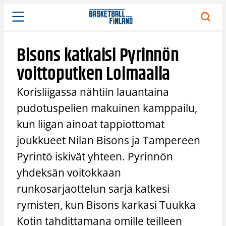
Siirry
sisältöön
Bisons katkaisi Pyrinnön
voittoputken Loimaalla
Korisliigassa nähtiin lauantaina
pudotuspelien makuinen kamppailu,
kun liigan ainoat tappiottomat
joukkueet Nilan Bisons ja Tampereen
Pyrintö iskivät yhteen. Pyrinnön
yhdeksän voitokkaan
runkosarjaottelun sarja katkesi
rymisten, kun Bisons karkasi Tuukka
Kotin tahdittamana omille teilleen