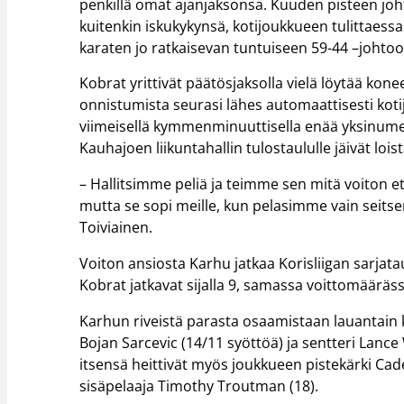
penkillä omat ajanjaksonsa. Kuuden pisteen joht
kuitenkin iskukykynsä, kotijoukkueen tulittaess
karaten jo ratkaisevan tuntuiseen 59-44 –johtoo
Kobrat yrittivät päätösjaksolla vielä löytää kon
onnistumista seurasi lähes automaattisesti kot
viimeisellä kymmenminuuttisella enää yksinum
Kauhajoen liikuntahallin tulostaululle jäivät l
– Hallitsimme peliä ja teimme sen mitä voiton et
mutta se sopi meille, kun pelasimme vain seitse
Toiviainen.
Voiton ansiosta Karhu jatkaa Korisliigan sarjata
Kobrat jatkavat sijalla 9, samassa voittomääräs
Karhun riveistä parasta osaamistaan lauantain k
Bojan Sarcevic (14/11 syöttöä) ja sentteri Lance 
itsensä heittivät myös joukkueen pistekärki Cade
sisäpelaaja Timothy Troutman (18).