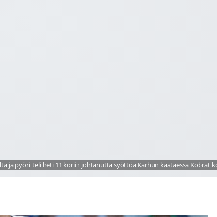
lta ja pyöritteli heti 11 koriin johtanutta syöttöä Karhun kaataessa Kobrat k