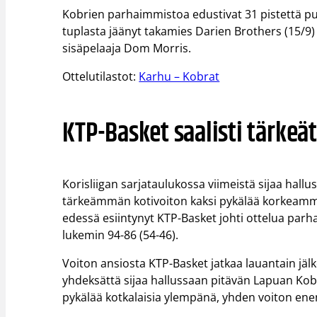
Kobrien parhaimmistoa edustivat 31 pistettä pu
tuplasta jäänyt takamies Darien Brothers (15/9) 
sisäpelaaja Dom Morris.
Ottelutilastot:
Karhu – Kobrat
KTP-Basket saalisti tärkeät
Korisliigan sarjataulukossa viimeistä sijaa hallu
tärkeämmän kotivoiton kaksi pykälää korkeammal
edessä esiintynyt KTP-Basket johti ottelua parha
lukemin 94-86 (54-46).
Voiton ansiosta KTP-Basket jatkaa lauantain jä
yhdeksättä sijaa hallussaan pitävän Lapuan Kob
pykälää kotkalaisia ylempänä, yhden voiton en