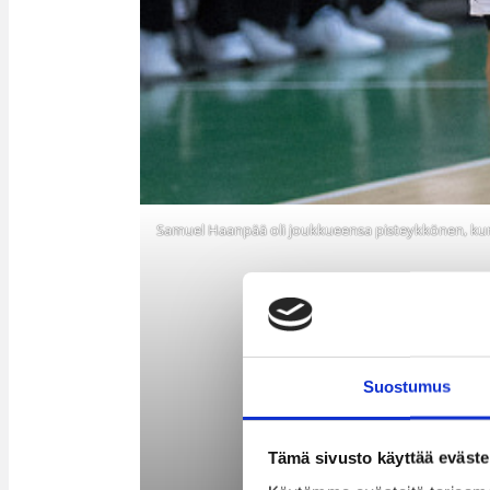
Samuel Haanpää oli joukkueensa pisteykkönen, kun 
Suostumus
Tämä sivusto käyttää eväste