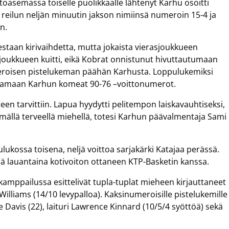
oasemassa toiselle puolikkaalle lähtenyt Karhu osoitti
a reilun neljän minuutin jakson nimiinsä numeroin 15-4 ja
n.
eestaan kirivaihdetta, mutta jokaista vierasjoukkueen
ijoukkueen kuitti, eikä Kobrat onnistunut hivuttautumaan
eroisen pistelukeman päähän Karhusta. Loppulukemiksi
oistamaan Karhun komeat 90-76 –voittonumerot.
een tarvittiin. Lapua hyydytti pelitempon laiskavauhtiseksi,
mällä terveellä miehellä, totesi Karhun päävalmentaja Sami
ulukossa toisena, neljä voittoa sarjakärki Katajaa perässä.
sä lauantaina kotivoiton ottaneen KTP-Basketin kanssa.
amppailussa esittelivät tupla-tuplat mieheen kirjauttaneet
Williams (14/10 levypalloa). Kaksinumeroisille pistelukemille
 Davis (22), laituri Lawrence Kinnard (10/5/4 syöttöä) sekä