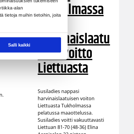
 ominaisuuksien tukemiseen
Tukholmassa
tiikka-alan
ietoja muihin tietoihin, joita
–
harvinaislaatu
Salli kaikki
inen voitto
Liettuasta
Susiladies nappasi
n.
harvinaislaatuisen voiton
Liettuasta Tukholmassa
pelatussa maaottelussa.
Susiladies voitti vakuuttavasti
Liettuan 81-70 (48-36) Elina