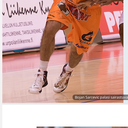
Bojan Sarcevic palasi sairastuva