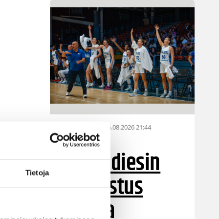
06.08.2026 21:44
Maaottelu
Susiladiesin
Tietoja
puolustus
rautaa