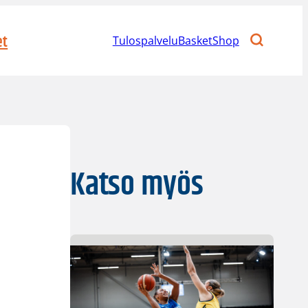
et
Tulospalvelu
BasketShop
Katso myös