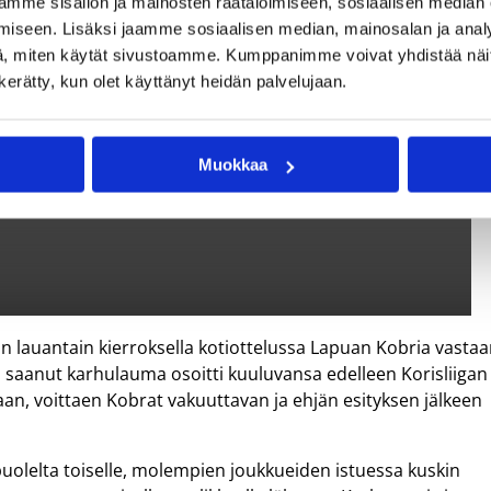
mme sisällön ja mainosten räätälöimiseen, sosiaalisen median
iseen. Lisäksi jaamme sosiaalisen median, mainosalan ja analy
, miten käytät sivustoamme. Kumppanimme voivat yhdistää näitä t
n kerätty, kun olet käyttänyt heidän palvelujaan.
Muokkaa
n lauantain kierroksella kotiottelussa Lapuan Kobria vastaa
a saanut karhulauma osoitti kuuluvansa edelleen Korisliigan
laan, voittaen Kobrat vakuuttavan ja ehjän esityksen jälkeen
i puolelta toiselle, molempien joukkueiden istuessa kuskin