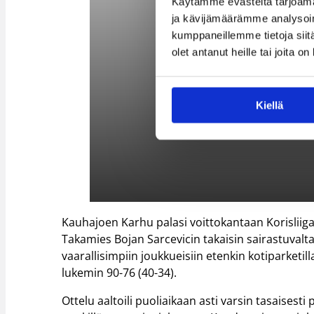
Käytämme evästeitä tarjoama
ja kävijämäärämme analysoim
kumppaneillemme tietoja siitä
olet antanut heille tai joita o
Kiellä
Kauhajoen Karhu palasi voittokantaan Korisliiga
Takamies Bojan Sarcevicin takaisin sairastuvalt
vaarallisimpiin joukkueisiin etenkin kotiparketil
lukemin 90-76 (40-34).
Ottelu aaltoili puoliaikaan asti varsin tasaisest