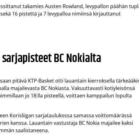
ssittanut takamies Austen Rowland, levypallon päähän tupl
sekä 16 pistettä ja 7 levypalloa nimiinsä kirjauttanut
 sarjapisteet BC Nokialta
ssaan pitävä KTP-Basket otti lauantain kierroksella tärkeääki
la majailevasta BC Nokiasta. Vakuuttavasti kotiyleisönsä
immillaan jo 18:lla pisteellä, voittaen kamppailun lopulta
lkeen Korisliigan sarjataulukossa samassa voittomäärässä
rien kanssa. Lauantain vastustaja BC Nokia majailee kaksi
emmän saalistaneena.