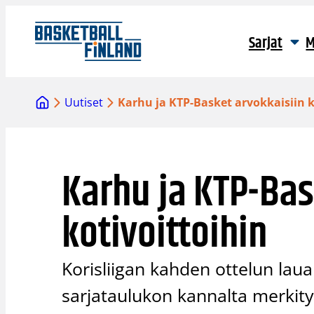
Siirry
sisältöön
Sarjat
M
Uutiset
Karhu ja KTP-Basket arvokkaisiin k
Karhu ja KTP-Bas
kotivoittoihin
Korisliigan kahden ottelun laua
sarjataulukon kannalta merkityk