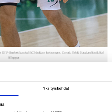
KTP-Basket kaatoi BC Nokian kotonaan. Kuvat: Erkki Hautaviita & Kai
Kilappa
Yksityiskohdat
itä