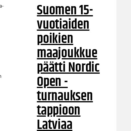
Suomen 15-
a-
vuotiaiden
poikien
maajoukkue
päätti Nordic
Open -
n
turnauksen
tappioon
Latviaa