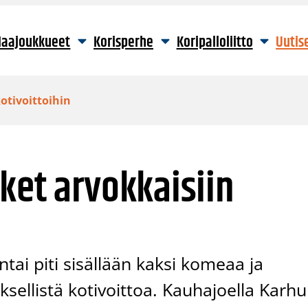
aajoukkueet
Korisperhe
Koripalloliitto
Uutis
otivoittoihin
ket arvokkaisiin
ntai piti sisällään kaksi komeaa ja
sellistä kotivoittoa. Kauhajoella Karhu