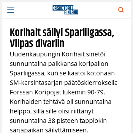
Siirry
sisältöön
Korihait säilyi Sparliigassa,
Vilpas divariin
Uudenkaupungin Korihait sinetöi
sunnuntaina paikkansa koripallon
Sparliigassa, kun se kaatoi kotonaan
SM-karsintasarjan päätöskierroksella
Forssan Koripojat lukemin 90-79.
Korihaiden tehtävä oli sunnuntaina
helppo, sillä sille olisi riittänyt
sunnuntaina 38 pisteen tappiokin
sarjapaikan säilyttämiseen.