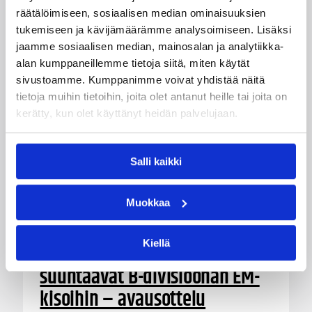
räätälöimiseen, sosiaalisen median ominaisuuksien
tukemiseen ja kävijämäärämme analysoimiseen. Lisäksi
jaamme sosiaalisen median, mainosalan ja analytiikka-
alan kumppaneillemme tietoja siitä, miten käytät
sivustoamme. Kumppanimme voivat yhdistää näitä
tietoja muihin tietoihin, joita olet antanut heille tai joita on
kerätty, kun olet käyttänyt heidän palvelujaan.
Salli kaikki
Muokkaa
05.08.2026 18:54
EM-kilpailut
Kiellä
Suomen 16-vuotiaat
suuntaavat B-divisioonan EM-
kisoihin – avausottelu