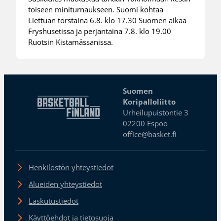
toiseen miniturnaukseen. Suomi kohtaa
Liettuan torstaina 6.8. klo 17.30 Suomen aikaa
Fryshusetissa ja perjantaina 7.8. klo 19.00
Ruotsin Kistamässanissa.
Suomen
Koripalloliitto
Urheilupuistontie 3
02200 Espoo
office@basket.fi
Henkilöstön yhteystiedot
Alueiden yhteystiedot
Laskutustiedot
Käyttöehdot ja tietosuoja