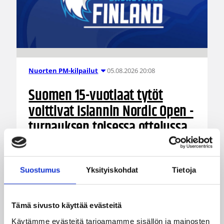
05.08.2026 20:08
Nuorten PM-kilpailut
Suomen 15-vuotiaat tytöt
voittivat Islannin Nordic Open -
turnauksen toisessa ottelussa
Suomen 15-vuotiaiden tyttöjen maajoukkue
jatkoi voittokulkuaan Lohjalla pelattavassa
Suostumus
Yksityiskohdat
Tietoja
Nordic Open -turnauksessa kaatamalla Islannin
vakuuttavasti 70–47. Sudenpennut kohtaa
huomenna turnauksen päätösottelussa Latvian
Tämä sivusto käyttää evästeitä
klo 15.
Käytämme evästeitä tarjoamamme sisällön ja mainosten