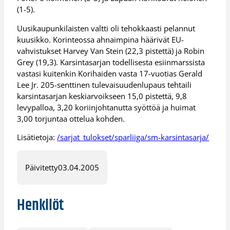
(1-5).
Uusikaupunkilaisten valtti oli tehokkaasti pelannut
kuusikko. Korinteossa ahnaimpina häärivät EU-
vahvistukset Harvey Van Stein (22,3 pistettä) ja Robin
Grey (19,3). Karsintasarjan todellisesta esiinmarssista
vastasi kuitenkin Korihaiden vasta 17-vuotias Gerald
Lee Jr. 205-senttinen tulevaisuudenlupaus tehtaili
karsintasarjan keskiarvoikseen 15,0 pistettä, 9,8
levypalloa, 3,20 koriinjohtanutta syöttöä ja huimat
3,00 torjuntaa ottelua kohden.
Lisätietoja:
/sarjat_tulokset/sparliiga/sm-karsintasarja/
Päivitetty
03.04.2005
Henkilöt