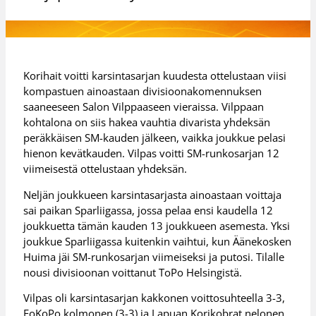
Korihait voitti karsintasarjan kuudesta ottelustaan viisi
kompastuen ainoastaan divisioonakomennuksen
saaneeseen Salon Vilppaaseen vieraissa. Vilppaan
kohtalona on siis hakea vauhtia divarista yhdeksän
peräkkäisen SM-kauden jälkeen, vaikka joukkue pelasi
hienon kevätkauden. Vilpas voitti SM-runkosarjan 12
viimeisestä ottelustaan yhdeksän.
Neljän joukkueen karsintasarjasta ainoastaan voittaja
sai paikan Sparliigassa, jossa pelaa ensi kaudella 12
joukkuetta tämän kauden 13 joukkueen asemesta. Yksi
joukkue Sparliigassa kuitenkin vaihtui, kun Äänekosken
Huima jäi SM-runkosarjan viimeiseksi ja putosi. Tilalle
nousi divisioonan voittanut ToPo Helsingistä.
Vilpas oli karsintasarjan kakkonen voittosuhteella 3-3,
FoKoPo kolmonen (3-3) ja Lapuan Korikobrat nelonen