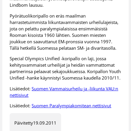
Lindbom lausuu.
Pyörätuolikoripallo on eräs maailman
harrastetuimmista liikuntavammaisten urheilulajeista,
jota on pelattu paralympialaisissa ensimmäisistä
Rooman kisoista 1960 lähtien. Suomen miesten
joukkue on saavuttanut EM-pronssia vuonna 1997.
Tällä hetkellä Suomessa pelataan SM- ja divaritasolla.
Special Olympics Unified -koripallo on laji, jossa
kehitysvammaiset urheilijat ja heidän vammattomat
partnerinsa pelaavat sekajoukkueissa. Koripallon Youth
Unified -hanke käynnistyi Suomessa kaudella 2010/11.
Lisätiedot:
Suomen Vammaisurheilu ja -liikunta VAU:n
nettisivut
Lisätiedot:
Suomen Paralympiakomitean nettisivut
Päivitetty
19.09.2011