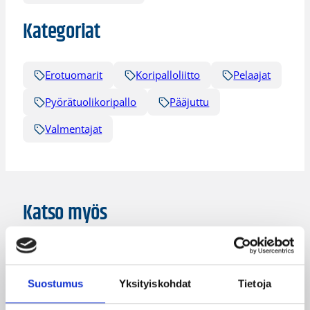
Kategoriat
Erotuomarit
Koripalloliitto
Pelaajat
Pyörätuolikoripallo
Pääjuttu
Valmentajat
Katso myös
Suostumus
Yksityiskohdat
Tietoja