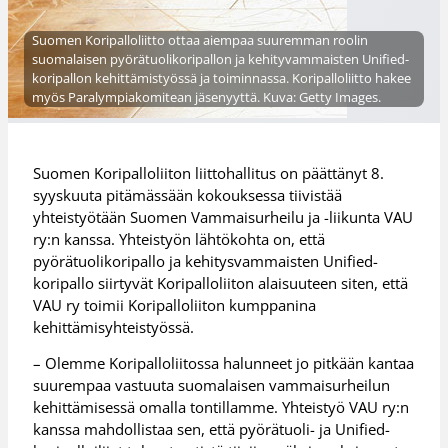
Suomen Koripalloliitto ottaa aiempaa suuremman roolin
suomalaisen pyörätuolikoripallon ja kehityvammaisten Unified-
koripallon kehittämistyössä ja toiminnassa. Koripalloliitto hakee
myös Paralympiakomitean jäsenyyttä. Kuva: Getty Images.
Suomen Koripalloliiton liittohallitus on päättänyt 8.
syyskuuta pitämässään kokouksessa tiivistää
yhteistyötään Suomen Vammaisurheilu ja -liikunta VAU
ry:n kanssa. Yhteistyön lähtökohta on, että
pyörätuolikoripallo ja kehitysvammaisten Unified-
koripallo siirtyvät Koripalloliiton alaisuuteen siten, että
VAU ry toimii Koripalloliiton kumppanina
kehittämisyhteistyössä.
– Olemme Koripalloliitossa halunneet jo pitkään kantaa
suurempaa vastuuta suomalaisen vammaisurheilun
kehittämisessä omalla tontillamme. Yhteistyö VAU ry:n
kanssa mahdollistaa sen, että pyörätuoli- ja Unified-