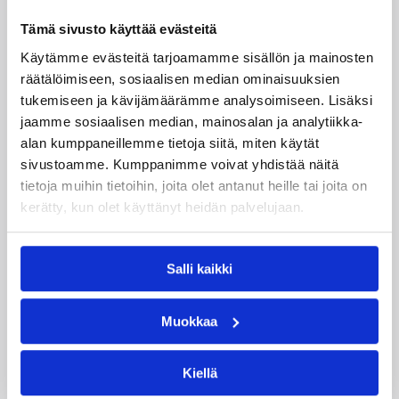
Tämä sivusto käyttää evästeitä
Käytämme evästeitä tarjoamamme sisällön ja mainosten
räätälöimiseen, sosiaalisen median ominaisuuksien
tukemiseen ja kävijämäärämme analysoimiseen. Lisäksi
jaamme sosiaalisen median, mainosalan ja analytiikka-
alan kumppaneillemme tietoja siitä, miten käytät
sivustoamme. Kumppanimme voivat yhdistää näitä
tietoja muihin tietoihin, joita olet antanut heille tai joita on
06.08.2026 21:44
Maaottelu
kerätty, kun olet käyttänyt heidän palvelujaan.
Susiladiesin puolustus rautaa
Tukholmassa –
Salli kaikki
harvinaislaatuinen voitto
Liettuasta
Muokkaa
Susiladies nappasi harvinaislaatuisen voiton
Kiellä
Liettuasta Tukholmassa pelatussa maaottelussa.