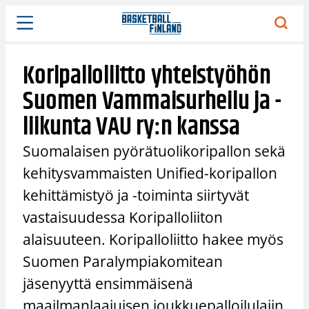
Siirry
sisältöön
Koripalloliitto yhteistyöhön
Suomen Vammaisurheilu ja -
liikunta VAU ry:n kanssa
Suomalaisen pyörätuolikoripallon sekä
kehitysvammaisten Unified-koripallon
kehittämistyö ja -toiminta siirtyvät
vastaisuudessa Koripalloliiton
alaisuuteen. Koripalloliitto hakee myös
Suomen Paralympiakomitean
jäsenyyttä ensimmäisenä
maailmanlaajuisen joukkuepalloilulajin