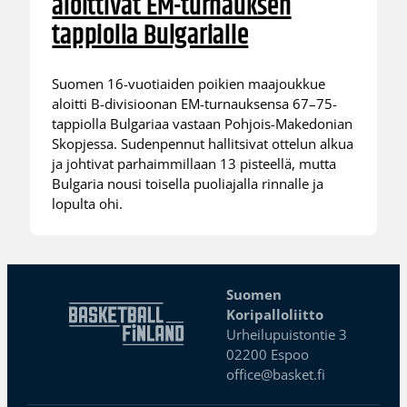
aloittivat EM-turnauksen
tappiolla Bulgarialle
Suomen 16-vuotiaiden poikien maajoukkue
aloitti B-divisioonan EM-turnauksensa 67–75-
tappiolla Bulgariaa vastaan Pohjois-Makedonian
Skopjessa. Sudenpennut hallitsivat ottelun alkua
ja johtivat parhaimmillaan 13 pisteellä, mutta
Bulgaria nousi toisella puoliajalla rinnalle ja
lopulta ohi.
Suomen
Koripalloliitto
Urheilupuistontie 3
02200 Espoo
office@basket.fi