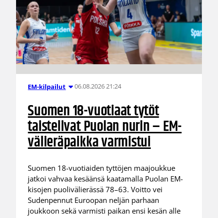
06.08.2026 21:24
EM-kilpailut
Suomen 18-vuotiaat tytöt
taistelivat Puolan nurin – EM-
välieräpaikka varmistui
Suomen 18-vuotiaiden tyttöjen maajoukkue
jatkoi vahvaa kesäänsä kaatamalla Puolan EM-
kisojen puolivälierässä 78–63. Voitto vei
Sudenpennut Euroopan neljän parhaan
joukkoon sekä varmisti paikan ensi kesän alle