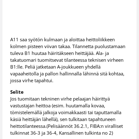
A11 saa syötön kulmaan ja aloittaa heittoliikkeen
kolmen pisteen viivan takaa. Tilannetta puolustamaan
tuleva B1 huutaa häiritäkseen heittäjää. Ala- ja
takatuomari tuomitsevat tilanteessa teknisen virheen
B1:lle. Peliä jatketaan A-joukkueen yhdellä
vapaaheitolla ja pallon hallinnalla lähinnä sitä kohtaa,
jossa virhe tapahtui.
Selite
Jos tuomitaan tekninen virhe pelaajan häirittyä
vastustajan heittoa (esim. huutamalla kovaa,
tömistelemällä jalkoja voimakkaasti tai taputtamalla
käsiä heittäjän lähellä), sen tulkitaan tapahtuneen
heittotilanteessa.(Pelisäännöt 36.2.1, FIBA:n viralliset
tulkinnat 36-3 ja 36-4, Kansallinen tulkinta no 2)