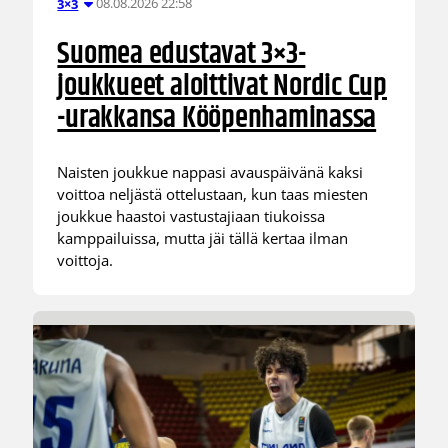
08.08.2026 22:58
3×3
Suomea edustavat 3×3-
joukkueet aloittivat Nordic Cup
-urakkansa Kööpenhaminassa
Naisten joukkue nappasi avauspäivänä kaksi
voittoa neljästä ottelustaan, kun taas miesten
joukkue haastoi vastustajiaan tiukoissa
kamppailuissa, mutta jäi tällä kertaa ilman
voittoja.