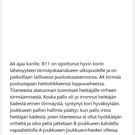
A4 ajaa korille. B11 on sijoittunut hyvin korin
läheisyyteen törmäyskaarialueen ulkopuolelle ja on
paikoillaan laillisessa puolustusasennossa. A4 törmää
puolustajaan heittoliikkeensä loppuvaiheessa.
Tilanteesta alatuomari tuomitsee heittäjälle virheen
törmäämisestä. Koska pallo oli jo irronnut heittäjän
kädestä ennen törmäystä, syntynyt kori hyväksytään.
Joukkueen pallon hallinta päättyi, kun pallo irtosi
heittäjän kädestä, joten tilanteessa ei ollut hyökkääjän
virhettä ja siksi peliä jatketaan B-joukkueen kahdella
vapaaheitolla A-joukkueen joukkuevirheiden ollessa