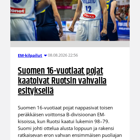
08.08.2026 22:56
EM-kilpailut
Suomen 16-vuotiaat pojat
kaatoivat Ruotsin vahvalla
esityksellä
Suomen 16-vuotiaat pojat nappasivat toisen
peräkkäisen voittonsa B-divisioonan EM-
kisoissa, kun Ruotsi kaatui lukemin 98–79.
Suomi johti ottelua alusta loppuun ja rakensi
ratkaisevan eron vahvan ensimmäisen puoliajan