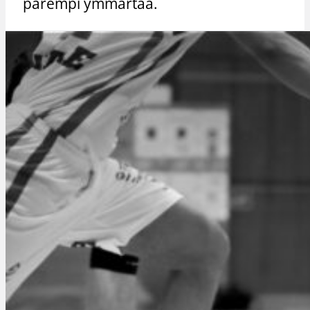
parempi ymmärtää.