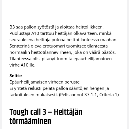
B3 saa pallon syötöstä ja aloittaa heittoliikkeen.
Puolustaja A10 tarttuu heittäjän olkavarteen, minkä
seurauksena heittäjä putoaa heittotilanteessa maahan.
Sentterinä oleva erotuomari tuomitsee tilanteesta
normaalin heittotilannevirheen, joka on väärä päätös.
Tilanteessa olisi pitänyt tuomita epäurheilijamainen
virhe A10:lle.
Selite
Epäurheilijamaisen virheen peruste:
Ei yritetä reilusti pelata palloa sääntöjen hengen ja
tarkoituksen mukaisesti. (Pelisäännöt 37.1.1, Criteria 1)
Tough call 3 – Heittäjän
törmääminen