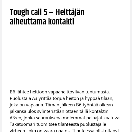
Tough call 5 – Heittäjän
aiheuttama kontakti
B6 lähtee heittoon vapaaheittoviivan tuntumasta.
Puolustaja A3 yrittää torjua heiton ja hyppää tilaan,
joka on vapaana. Tämän jälkeen B6 työntää oikean
jalkansa ulos sylinteristään ottaen tällä kontaktin
A3:en, jonka seurauksena molemmat pelaajat kaatuvat.
Takatuomari tuomitsee tilanteesta puolustajalle
virheen, joka on väärä päätös. Tilanteessa olisi pitänyt