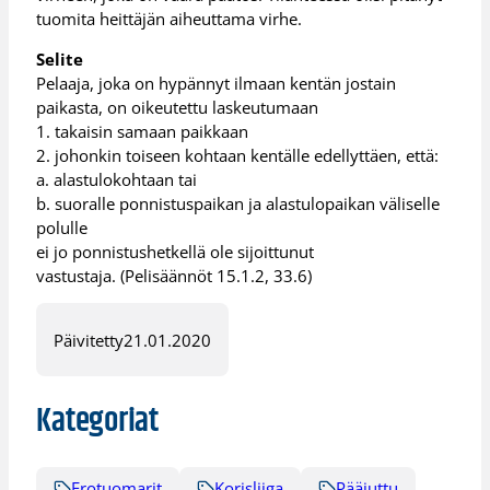
tuomita heittäjän aiheuttama virhe.
Selite
Pelaaja, joka on hypännyt ilmaan kentän jostain
paikasta, on oikeutettu laskeutumaan
1. takaisin samaan paikkaan
2. johonkin toiseen kohtaan kentälle edellyttäen, että:
a. alastulokohtaan tai
b. suoralle ponnistuspaikan ja alastulopaikan väliselle
polulle
ei jo ponnistushetkellä ole sijoittunut
vastustaja. (Pelisäännöt 15.1.2, 33.6)
Päivitetty
21.01.2020
Kategoriat
Erotuomarit
Korisliiga
Pääjuttu