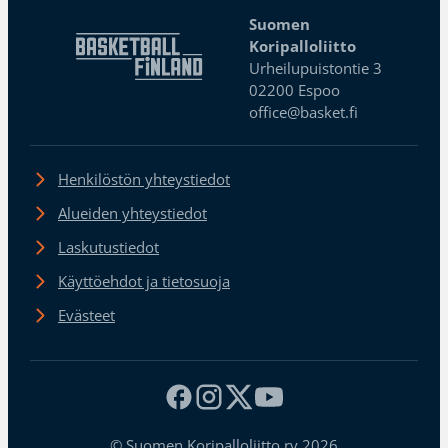
Suomen
Koripalloliitto
Urheilupuistontie 3
02200 Espoo
office@basket.fi
Henkilöstön yhteystiedot
Alueiden yhteystiedot
Laskutustiedot
Käyttöehdot ja tietosuoja
Evästeet
© Suomen Koripalloliitto ry 2026