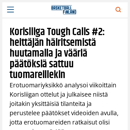
Siirry
sisältöön
Korisliiga Tough Calls #2:
heittäjän häiritsemistä
huutamalla ja vääriä
päätöksiä sattuu
tuomareillekin
Erotuomariyksikkö analysoi viikoittain
Korisliigan ottelut ja julkaisee niistä
joitakin yksittäisiä tilanteita ja
perustelee päätökset videoiden avulla,
jotta erotuomareiden ratkaisut olisi