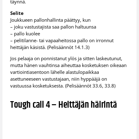
täynnä.
Selite
Joukkueen pallonhallinta päättyy, kun
– joku vastustajista saa pallon haltuunsa
– pallo kuolee
– pelitilanne- tai vapaaheitossa pallo on irronnut
heittäjän käsistä. (Pelisäännöt 14.1.3)
Jos pelaaja on ponnistanut ylös ja sitten laskeutunut,
mutta hänen vauhtinsa aiheuttaa kosketuksen oikeaan
vartiointiasentoon lähelle alastulopaikkaa
asettuneeseen vastustajaan, niin hyppääjä on
vastuussa kosketuksesta. (Pelisäännöt 33.6, 33.8)
Tough call 4 – Heittäjän häirintä