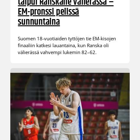
taipui Ranskalle välierässä –
EM-pronssi pelissä
sunnuntaina
Suomen 18-vuotiaiden tyttöjen tie EM-kisojen
finaaliin katkesi lauantaina, kun Ranska oli
välierässä vahvempi lukemin 82–62.