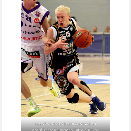
Namika Lahden lisäksi Vuori edusti
Korisliigassa Kauhajoen Karhua. Kuvat: