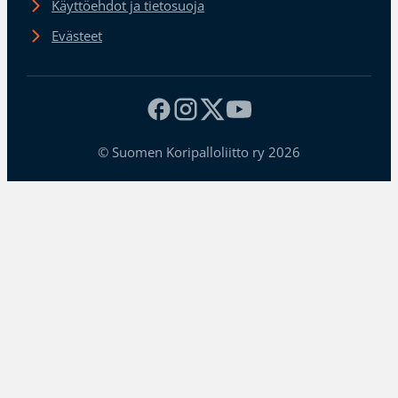
Käyttöehdot ja tietosuoja
Evästeet
© Suomen Koripalloliitto ry 2026