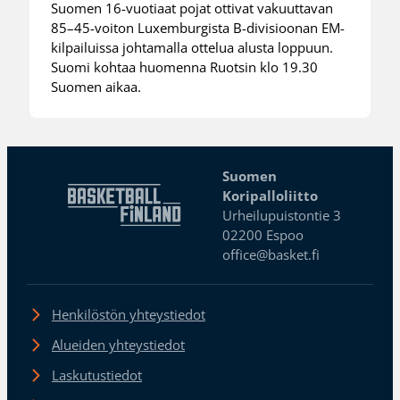
Suomen 16-vuotiaat pojat ottivat vakuuttavan
85–45-voiton Luxemburgista B-divisioonan EM-
kilpailuissa johtamalla ottelua alusta loppuun.
Suomi kohtaa huomenna Ruotsin klo 19.30
Suomen aikaa.
Suomen
Koripalloliitto
Urheilupuistontie 3
02200 Espoo
office@basket.fi
Henkilöstön yhteystiedot
Alueiden yhteystiedot
Laskutustiedot