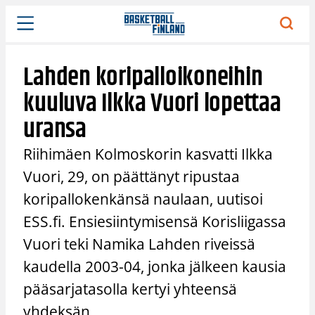
Siirry
sisältöön
Lahden koripalloikoneihin
kuuluva Ilkka Vuori lopettaa
uransa
Riihimäen Kolmoskorin kasvatti Ilkka
Vuori, 29, on päättänyt ripustaa
koripallokenkänsä naulaan, uutisoi
ESS.fi. Ensiesiintymisensä Korisliigassa
Vuori teki Namika Lahden riveissä
kaudella 2003-04, jonka jälkeen kausia
pääsarjatasolla kertyi yhteensä
yhdeksän.