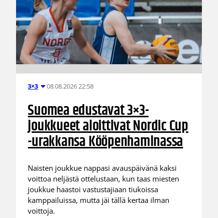
08.08.2026 22:58
3×3
Suomea edustavat 3×3-
joukkueet aloittivat Nordic Cup
-urakkansa Kööpenhaminassa
Naisten joukkue nappasi avauspäivänä kaksi
voittoa neljästä ottelustaan, kun taas miesten
joukkue haastoi vastustajiaan tiukoissa
kamppailuissa, mutta jäi tällä kertaa ilman
voittoja.