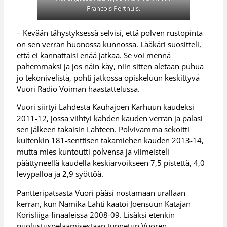
Francois Perthuis.
– Kevään tähystyksessä selvisi, että polven rustopinta
on sen verran huonossa kunnossa. Lääkäri suositteli,
että ei kannattaisi enää jatkaa. Se voi mennä
pahemmaksi ja jos näin käy, niin sitten aletaan puhua
jo tekonivelistä, pohti jatkossa opiskeluun keskittyvä
Vuori Radio Voiman haastattelussa.
Vuori siirtyi Lahdesta Kauhajoen Karhuun kaudeksi
2011-12, jossa viihtyi kahden kauden verran ja palasi
sen jälkeen takaisin Lahteen. Polvivamma sekoitti
kuitenkin 181-senttisen takamiehen kauden 2013-14,
mutta mies kuntoutti polvensa ja viimeisteli
päättyneellä kaudella keskiarvoikseen 7,5 pistettä, 4,0
levypalloa ja 2,9 syöttöä.
Pantteripatsasta Vuori pääsi nostamaan urallaan
kerran, kun Namika Lahti kaatoi Joensuun Katajan
Korisliiga-finaaleissa 2008-09. Lisäksi etenkin
puolustuspelaamisestaan tunnetun Vuoren