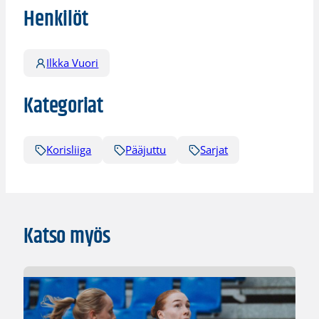
Henkilöt
Ilkka Vuori
Kategoriat
Korisliiga
Pääjuttu
Sarjat
Katso myös