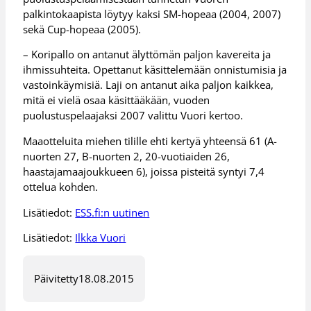
palkintokaapista löytyy kaksi SM-hopeaa (2004, 2007)
sekä Cup-hopeaa (2005).
– Koripallo on antanut älyttömän paljon kavereita ja
ihmissuhteita. Opettanut käsittelemään onnistumisia ja
vastoinkäymisiä. Laji on antanut aika paljon kaikkea,
mitä ei vielä osaa käsittääkään, vuoden
puolustuspelaajaksi 2007 valittu Vuori kertoo.
Maaotteluita miehen tilille ehti kertyä yhteensä 61 (A-
nuorten 27, B-nuorten 2, 20-vuotiaiden 26,
haastajamaajoukkueen 6), joissa pisteitä syntyi 7,4
ottelua kohden.
Lisätiedot:
ESS.fi:n uutinen
Lisätiedot:
Ilkka Vuori
Päivitetty
18.08.2015