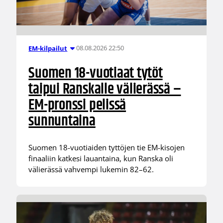
08.08.2026 22:50
EM-kilpailut
Suomen 18-vuotiaat tytöt
taipui Ranskalle välierässä –
EM-pronssi pelissä
sunnuntaina
Suomen 18-vuotiaiden tyttöjen tie EM-kisojen
finaaliin katkesi lauantaina, kun Ranska oli
välierässä vahvempi lukemin 82–62.