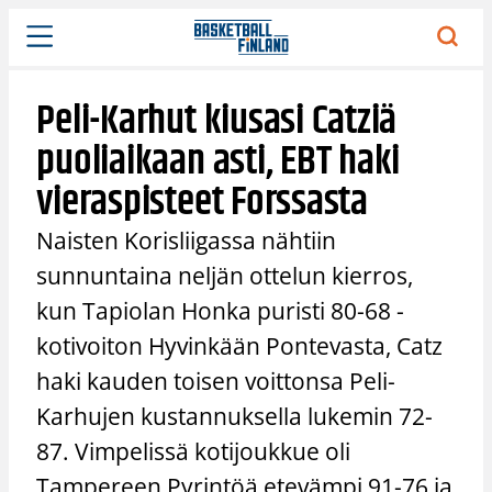
Siirry
sisältöön
Peli-Karhut kiusasi Catziä
puoliaikaan asti, EBT haki
vieraspisteet Forssasta
Naisten Korisliigassa nähtiin
sunnuntaina neljän ottelun kierros,
kun Tapiolan Honka puristi 80-68 -
kotivoiton Hyvinkään Pontevasta, Catz
haki kauden toisen voittonsa Peli-
Karhujen kustannuksella lukemin 72-
87. Vimpelissä kotijoukkue oli
Tampereen Pyrintöä etevämpi 91-76 ja