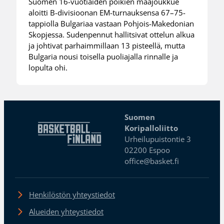
Suomen 16-vuotiaiden poikien maajoukkue
aloitti B-divisioonan EM-turnauksensa 67–75-
tappiolla Bulgariaa vastaan Pohjois-Makedonian
Skopjessa. Sudenpennut hallitsivat ottelun alkua
ja johtivat parhaimmillaan 13 pisteellä, mutta
Bulgaria nousi toisella puoliajalla rinnalle ja
lopulta ohi.
Suomen
Koripalloliitto
Urheilupuistontie 3
02200 Espoo
office@basket.fi
Henkilöstön yhteystiedot
Alueiden yhteystiedot