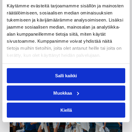
Käytämme evästeitä tarjoamamme sisällön ja mainosten
Kategoriat
räätälöimiseen, sosiaalisen median ominaisuuksien
tukemiseen ja kävijämäärämme analysoimiseen. Lisäksi
jaamme sosiaalisen median, mainosalan ja analytiikka-
Naisten Korisliiga
Pääjuttu
Sarjat
alan kumppaneillemme tietoja siitä, miten käytät
sivustoamme. Kumppanimme voivat yhdistää näitä
tietoja muihin tietoihin, joita olet antanut heille tai joita on
kerätty, kun olet käyttänyt heidän palvelujaan.
Katso myös
Salli kaikki
Muokkaa
Kiellä