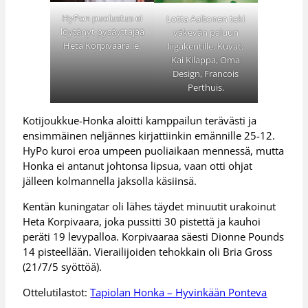
HyPon puolustus ei
Lotta Aaltonen teki
löytänyt pysäyttäjää
väkevän paluun
Heta Korpivaaralle.
liigakentille. Kuvat:
Kai Kilappa, Oma
Design, Francois
Perthuis.
Kotijoukkue-Honka aloitti kamppailun terävästi ja
ensimmäinen neljännes kirjattiinkin emännille 25-12.
HyPo kuroi eroa umpeen puoliaikaan mennessä, mutta
Honka ei antanut johtonsa lipsua, vaan otti ohjat
jälleen kolmannella jaksolla käsiinsä.
Kentän kuningatar oli lähes täydet minuutit urakoinut
Heta Korpivaara, joka pussitti 30 pistettä ja kauhoi
peräti 19 levypalloa. Korpivaaraa säesti Dionne Pounds
14 pisteellään. Vierailijoiden tehokkain oli Bria Gross
(21/7/5 syöttöä).
Ottelutilastot:
Tapiolan Honka – Hyvinkään Ponteva