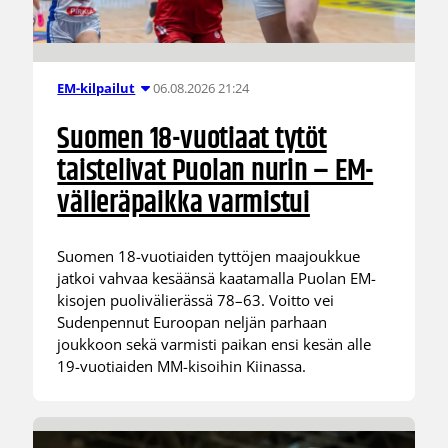
06.08.2026 21:24
EM-kilpailut
Suomen 18-vuotiaat tytöt
taistelivat Puolan nurin – EM-
välieräpaikka varmistui
Suomen 18-vuotiaiden tyttöjen maajoukkue
jatkoi vahvaa kesäänsä kaatamalla Puolan EM-
kisojen puolivälierässä 78–63. Voitto vei
Sudenpennut Euroopan neljän parhaan
joukkoon sekä varmisti paikan ensi kesän alle
19-vuotiaiden MM-kisoihin Kiinassa.