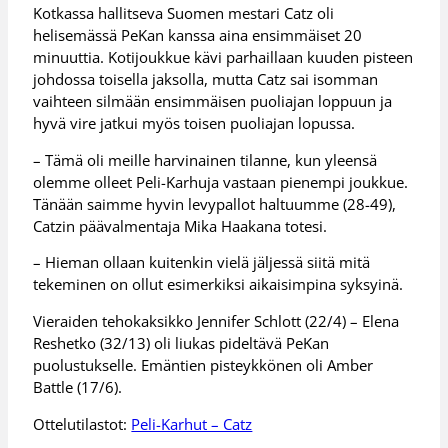
Kotkassa hallitseva Suomen mestari Catz oli
helisemässä PeKan kanssa aina ensimmäiset 20
minuuttia. Kotijoukkue kävi parhaillaan kuuden pisteen
johdossa toisella jaksolla, mutta Catz sai isomman
vaihteen silmään ensimmäisen puoliajan loppuun ja
hyvä vire jatkui myös toisen puoliajan lopussa.
– Tämä oli meille harvinainen tilanne, kun yleensä
olemme olleet Peli-Karhuja vastaan pienempi joukkue.
Tänään saimme hyvin levypallot haltuumme (28-49),
Catzin päävalmentaja Mika Haakana totesi.
– Hieman ollaan kuitenkin vielä jäljessä siitä mitä
tekeminen on ollut esimerkiksi aikaisimpina syksyinä.
Vieraiden tehokaksikko Jennifer Schlott (22/4) – Elena
Reshetko (32/13) oli liukas pideltävä PeKan
puolustukselle. Emäntien pisteykkönen oli Amber
Battle (17/6).
Ottelutilastot:
Peli-Karhut – Catz