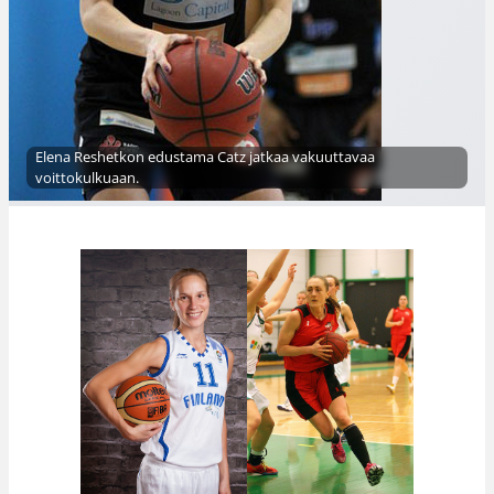
Elena Reshetkon edustama Catz jatkaa vakuuttavaa
voittokulkuaan.