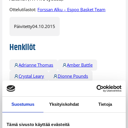
Ottelutilastot:
Forssan Alku – Espoo Basket Team
Päivitetty
04.10.2015
Henkilöt
Adrianne Thomas
Amber Battle
Crystal Leary
Dionne Pounds
Elena Melto
Heta Korpivaara
Jennifer Schlott
Lotta Aaltonen
Suostumus
Yksityiskohdat
Tietoja
Maryah Sydnor
Mika Haakana
Wilesia Hardy
Tämä sivusto käyttää evästeitä