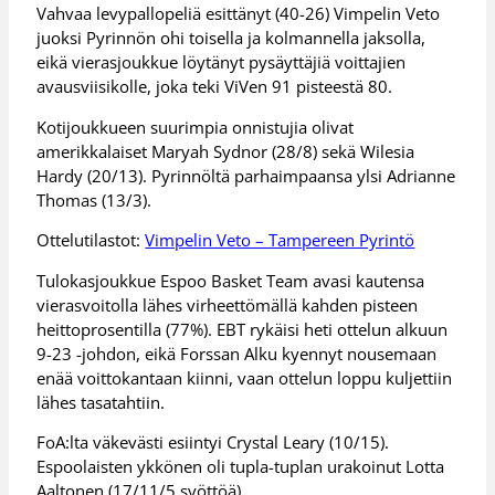
Vahvaa levypallopeliä esittänyt (40-26) Vimpelin Veto
juoksi Pyrinnön ohi toisella ja kolmannella jaksolla,
eikä vierasjoukkue löytänyt pysäyttäjiä voittajien
avausviisikolle, joka teki ViVen 91 pisteestä 80.
Kotijoukkueen suurimpia onnistujia olivat
amerikkalaiset Maryah Sydnor (28/8) sekä Wilesia
Hardy (20/13). Pyrinnöltä parhaimpaansa ylsi Adrianne
Thomas (13/3).
Ottelutilastot:
Vimpelin Veto – Tampereen Pyrintö
Tulokasjoukkue Espoo Basket Team avasi kautensa
vierasvoitolla lähes virheettömällä kahden pisteen
heittoprosentilla (77%). EBT rykäisi heti ottelun alkuun
9-23 -johdon, eikä Forssan Alku kyennyt nousemaan
enää voittokantaan kiinni, vaan ottelun loppu kuljettiin
lähes tasatahtiin.
FoA:lta väkevästi esiintyi Crystal Leary (10/15).
Espoolaisten ykkönen oli tupla-tuplan urakoinut Lotta
Aaltonen (17/11/5 syöttöä).