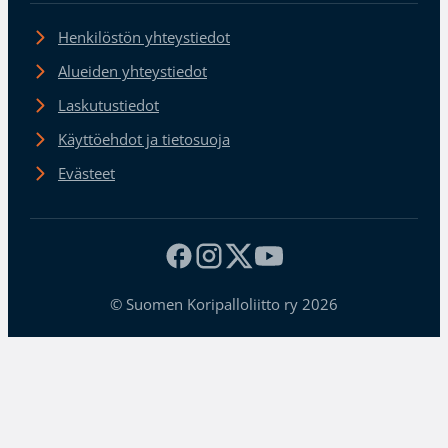
Henkilöstön yhteystiedot
Alueiden yhteystiedot
Laskutustiedot
Käyttöehdot ja tietosuoja
Evästeet
© Suomen Koripalloliitto ry 2026