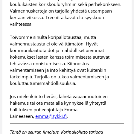
kouluikäisten koriskouluryhmiin sekä perhekorikseen.
Valmennuskertoja on tarjolla yhdestä useampaan
kertaan viikossa. Treenit alkavat elo-syyskuun
vaihteessa.
Toivomme sinulta koripallotaustaa, mutta
valmennustausta ei ole välttämätön. Hyvät
kommunikaatiotaidot ja mahdolliset aiemmat
kokemukset lasten kanssa toimimisesta auttavat
tehtävässä onnistumisessa. Kiinnostus
valmentamiseen ja into kehittyä ovat kuitenkin
tärkeimpiä. Tarjolla on tukea valmentamiseen ja
kouluttautumismahdollisuuksia.
Jos mielenkiinto heräsi, lähetä vapaamuotoinen
hakemus tai ota matalalla kynnyksellä yhteyttä
hallituksen puheenjohtaja Emma
Laineeseen,
emma@sykki.fi
.
Tämä on seuran ilmoitus. Koripalloliitto tarjoaa