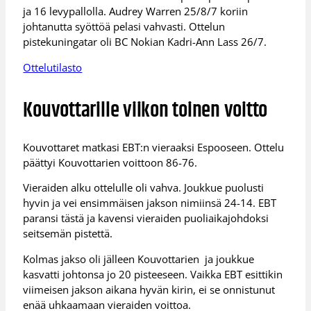
ja 16 levypallolla. Audrey Warren 25/8/7 koriin
johtanutta syöttöä pelasi vahvasti. Ottelun
pistekuningatar oli BC Nokian Kadri-Ann Lass 26/7.
Ottelutilasto
Kouvottarille viikon toinen voitto
Kouvottaret matkasi EBT:n vieraaksi Espooseen. Ottelu
päättyi Kouvottarien voittoon 86-76.
Vieraiden alku ottelulle oli vahva. Joukkue puolusti
hyvin ja vei ensimmäisen jakson nimiinsä 24-14. EBT
paransi tästä ja kavensi vieraiden puoliaikajohdoksi
seitsemän pistettä.
Kolmas jakso oli jälleen Kouvottarien ja joukkue
kasvatti johtonsa jo 20 pisteeseen. Vaikka EBT esittikin
viimeisen jakson aikana hyvän kirin, ei se onnistunut
enää uhkaamaan vieraiden voittoa.