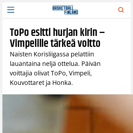
Siirry
sisältöön
ToPo esitti hurjan kirin –
Vimpelille tärkeä voitto
Naisten Korisliigassa pelattiin
lauantaina neljä ottelua. Päivän
voittajia olivat ToPo, Vimpeli,
Kouvottaret ja Honka.