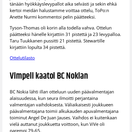
tänään hyökkäyslevypallot aika selvästi ja sekin ehkä
kertoi meidän halustamme voittaa ottelu, ToPo:n
Anette Nurmi kommentoi pelin päätteeksi.
Tyson-Thomas oli korin alla todella vahva. Ottelun
päätteeksi hänelle kirjattiin 31 pistettä ja 23 levypalloa.
Taru Tuukkanen pussitti 21 pistettä. Stewartille
kirjattiin lopulta 34 pistettä.
Ottelutilasto
Vimpeli kaatoi BC Nokian
BC Nokia lähti illan otteluun uuden päävalmentajan
alaisuudessa, kun seura ilmoitti perjantaina
valmentajan vaihdoksesta. Väliaikaisesti joukkueen
päävalmentajana toimii alkukauden apuvalmentajana
toiminut Angel De Juan Jauses. Vaihdos ei kuitenkaan
vielä auttanut joukkuetta voittoon, kun ViVe oli
parempi 79-65.