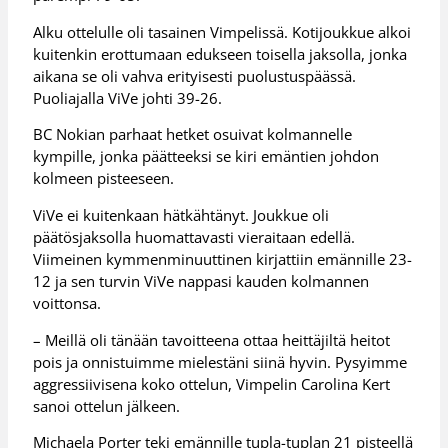
Alku ottelulle oli tasainen Vimpelissä. Kotijoukkue alkoi
kuitenkin erottumaan edukseen toisella jaksolla, jonka
aikana se oli vahva erityisesti puolustuspäässä.
Puoliajalla ViVe johti 39-26.
BC Nokian parhaat hetket osuivat kolmannelle
kympille, jonka päätteeksi se kiri emäntien johdon
kolmeen pisteeseen.
ViVe ei kuitenkaan hätkähtänyt. Joukkue oli
päätösjaksolla huomattavasti vieraitaan edellä.
Viimeinen kymmenminuuttinen kirjattiin emännille 23-
12 ja sen turvin ViVe nappasi kauden kolmannen
voittonsa.
– Meillä oli tänään tavoitteena ottaa heittäjiltä heitot
pois ja onnistuimme mielestäni siinä hyvin. Pysyimme
aggressiivisena koko ottelun, Vimpelin Carolina Kert
sanoi ottelun jälkeen.
Michaela Porter teki emännille tupla-tuplan 21 pisteellä