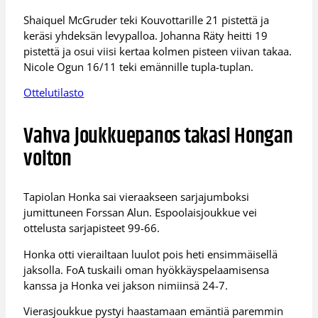
Shaiquel McGruder teki Kouvottarille 21 pistettä ja
keräsi yhdeksän levypalloa. Johanna Räty heitti 19
pistettä ja osui viisi kertaa kolmen pisteen viivan takaa.
Nicole Ogun 16/11 teki emännille tupla-tuplan.
Ottelutilasto
Vahva joukkuepanos takasi Hongan
voiton
Tapiolan Honka sai vieraakseen sarjajumboksi
jumittuneen Forssan Alun. Espoolaisjoukkue vei
ottelusta sarjapisteet 99-66.
Honka otti vierailtaan luulot pois heti ensimmäisellä
jaksolla. FoA tuskaili oman hyökkäyspelaamisensa
kanssa ja Honka vei jakson nimiinsä 24-7.
Vierasjoukkue pystyi haastamaan emäntiä paremmin