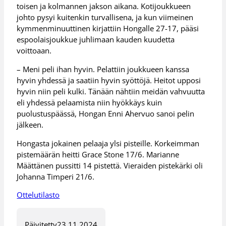
toisen ja kolmannen jakson aikana. Kotijoukkueen
johto pysyi kuitenkin turvallisena, ja kun viimeinen
kymmenminuuttinen kirjattiin Hongalle 27-17, pääsi
espoolaisjoukkue juhlimaan kauden kuudetta
voittoaan.
– Meni peli ihan hyvin. Pelattiin joukkueen kanssa
hyvin yhdessä ja saatiin hyvin syöttöjä. Heitot upposi
hyvin niin peli kulki. Tänään nähtiin meidän vahvuutta
eli yhdessä pelaamista niin hyökkäys kuin
puolustuspäässä, Hongan Enni Ahervuo sanoi pelin
jälkeen.
Hongasta jokainen pelaaja ylsi pisteille. Korkeimman
pistemäärän heitti Grace Stone 17/6. Marianne
Määttänen pussitti 14 pistettä. Vieraiden pistekärki oli
Johanna Timperi 21/6.
Ottelutilasto
Päivitetty
23.11.2024