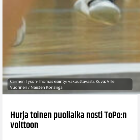
Carmen Tyson-Thomas esiintyi vakuuttavasti. Kuva: Ville
Vuorinen / Naisten Korisliiga
Hurja toinen puoliaika nosti ToPo:n
voittoon