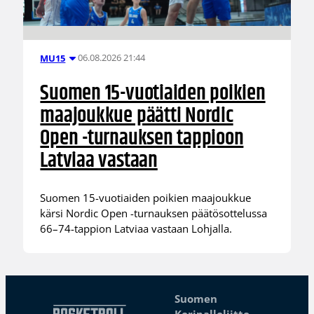
06.08.2026 21:44
MU15
Suomen 15-vuotiaiden poikien
maajoukkue päätti Nordic
Open -turnauksen tappioon
Latviaa vastaan
Suomen 15-vuotiaiden poikien maajoukkue
kärsi Nordic Open -turnauksen päätösottelussa
66–74-tappion Latviaa vastaan Lohjalla.
Suomen
Koripalloliitto