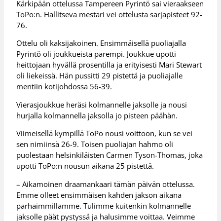
Kärkipään ottelussa Tampereen Pyrintö sai vieraakseen
ToPo:n. Hallitseva mestari vei ottelusta sarjapisteet 92-
76.
Ottelu oli kaksijakoinen. Ensimmäisellä puoliajalla
Pyrintö oli joukkueista parempi. Joukkue upotti
heittojaan hyvällä prosentilla ja erityisesti Mari Stewart
oli liekeissä. Hän pussitti 29 pistettä ja puoliajalle
mentiin kotijohdossa 56-39.
Vierasjoukkue heräsi kolmannelle jaksolle ja nousi
hurjalla kolmannella jaksolla jo pisteen päähän.
Viimeisellä kympillä ToPo nousi voittoon, kun se vei
sen nimiinsä 26-9. Toisen puoliajan hahmo oli
puolestaan helsinkiläisten Carmen Tyson-Thomas, joka
upotti ToPo:n nousun aikana 25 pistettä.
– Aikamoinen draamankaari tämän päivän ottelussa.
Emme olleet ensimmäisen kahden jakson aikana
parhaimmillamme. Tulimme kuitenkin kolmannelle
jaksolle päät pystyssä ja halusimme voittaa. Veimme