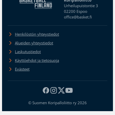
Urheilupuistontie 3
02200 Espoo
office@basket.fi
Henkilöstön yhteystiedot
Alueiden yhteystiedot
Laskutustiedot
Käyttöehdot ja tietosuoja
Evästeet
© Suomen Koripalloliitto ry 2026