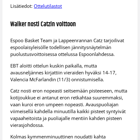
Lisätiedot:
Ottelutilastot
Walker nosti Catzin voittoon
Espoo Basket Team ja Lappeenrannan Catz tarjoilivat
espoolaisyleisölle todellisen jännitysnäytelmän
puolustusvoittoisessa ottelussa Espoonlahdessa.
EBT aloitti ottelun kuskin paikalla, mutta
avausneljännes kirjattiin vieraiden hyväksi 14-17,
Valencia McFarlandin (11/3) onnistumisella.
Catz nosti eron nopeasti seitsemään pisteeseen, mutta
kotijoukkue ei antanut eron retkahtaa suuremmaksi,
vaan kuroi eron umpeen nopeasti. Avauspuoliajan
viimeisellä kahdella minuutilla kaikki pisteet syntyivät
vapaaheitoista ja puoliajalle mentiin kahden pisteen
vierasjohdossa.
Kolmas kymmenminuuttinen noudatti kahta