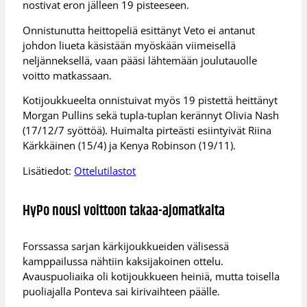
nostivat eron jälleen 19 pisteeseen.
Onnistunutta heittopeliä esittänyt Veto ei antanut
johdon liueta käsistään myöskään viimeisellä
neljänneksellä, vaan pääsi lähtemään joulutauolle
voitto matkassaan.
Kotijoukkueelta onnistuivat myös 19 pistettä heittänyt
Morgan Pullins sekä tupla-tuplan kerännyt Olivia Nash
(17/12/7 syöttöä). Huimalta pirteästi esiintyivät Riina
Kärkkäinen (15/4) ja Kenya Robinson (19/11).
Lisätiedot:
Ottelutilastot
HyPo nousi voittoon takaa-ajomatkalta
Forssassa sarjan kärkijoukkueiden välisessä
kamppailussa nähtiin kaksijakoinen ottelu.
Avauspuoliaika oli kotijoukkueen heiniä, mutta toisella
puoliajalla Ponteva sai kirivaihteen päälle.