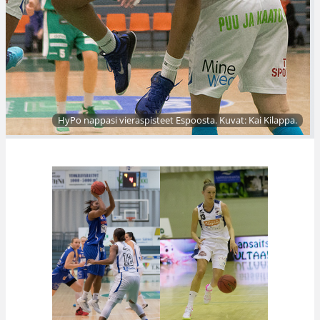
HyPo nappasi vieraspisteet Espoosta. Kuvat: Kai Kilappa.