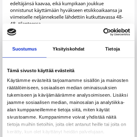
edeltäjänsä kaavaa, eikä kumpikaan joukkue
onnistunut käyttämään hyväkseen etsikkoaikaansa ja
viimeiselle neljännekselle lähdettiin kutkuttavassa 48-
48 -tilanteessa.
Tierra Henderson (25/12) vei EBT:n 61-56 -johtoon
kolme minuuttia ennen päätössummeria, mutta
Chandrea Jones (9/11) ja Elena Reshetko (20/8) nostivat
Suostumus
Yksityiskohdat
Tietoja
”Kissalauman” pisteen päähän. Ottelun viimeiseksi
koriksi jäi Samarie Walkerin onnistunut lay-up minuutti
ennen loppua.
Tämä sivusto käyttää evästeitä
Lisätiedot:
Ottelutilastot
Käytämme evästeitä tarjoamamme sisällön ja mainosten
räätälöimiseen, sosiaalisen median ominaisuuksien
tukemiseen ja kävijämäärämme analysoimiseen. Lisäksi
Päivitetty
17.12.2016
jaamme sosiaalisen median, mainosalan ja analytiikka-
alan kumppaneillemme tietoja siitä, miten käytät
Henkilöt
sivustoamme. Kumppanimme voivat yhdistää näitä
tietoja muihin tietoihin, joita olet antanut heille tai joita on
kerätty, kun olet käyttänyt heidän palvelujaan.