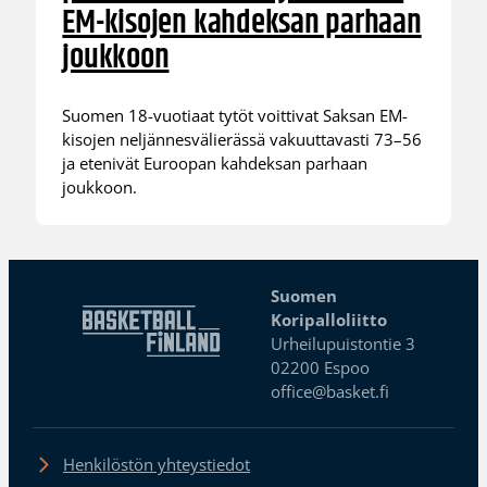
EM-kisojen kahdeksan parhaan
joukkoon
Suomen 18-vuotiaat tytöt voittivat Saksan EM-
kisojen neljännesvälierässä vakuuttavasti 73–56
ja etenivät Euroopan kahdeksan parhaan
joukkoon.
Suomen
Koripalloliitto
Urheilupuistontie 3
02200 Espoo
office@basket.fi
Henkilöstön yhteystiedot