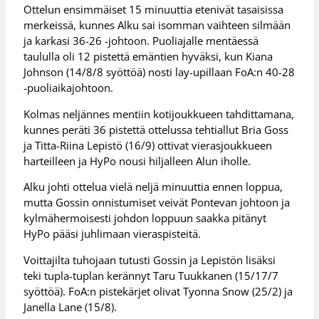
Ottelun ensimmäiset 15 minuuttia etenivät tasaisissa
merkeissä, kunnes Alku sai isomman vaihteen silmään
ja karkasi 36-26 -johtoon. Puoliajalle mentäessä
taululla oli 12 pistettä emäntien hyväksi, kun Kiana
Johnson (14/8/8 syöttöä) nosti lay-upillaan FoA:n 40-28
-puoliaikajohtoon.
Kolmas neljännes mentiin kotijoukkueen tahdittamana,
kunnes peräti 36 pistettä ottelussa tehtiallut Bria Goss
ja Titta-Riina Lepistö (16/9) ottivat vierasjoukkueen
harteilleen ja HyPo nousi hiljalleen Alun iholle.
Alku johti ottelua vielä neljä minuuttia ennen loppua,
mutta Gossin onnistumiset veivät Pontevan johtoon ja
kylmähermoisesti johdon loppuun saakka pitänyt
HyPo pääsi juhlimaan vieraspisteitä.
Voittajilta tuhojaan tutusti Gossin ja Lepistön lisäksi
teki tupla-tuplan kerännyt Taru Tuukkanen (15/17/7
syöttöä). FoA:n pistekärjet olivat Tyonna Snow (25/2) ja
Janella Lane (15/8).