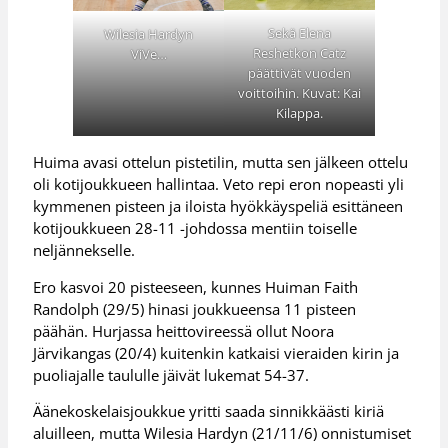
Sekä Elena
Wilesia Hardyn
Reshetkon Catz
ViVe…
päättivät vuoden
voittoihin. Kuvat: Kai
Kilappa.
Huima avasi ottelun pistetilin, mutta sen jälkeen ottelu
oli kotijoukkueen hallintaa. Veto repi eron nopeasti yli
kymmenen pisteen ja iloista hyökkäyspeliä esittäneen
kotijoukkueen 28-11 -johdossa mentiin toiselle
neljännekselle.
Ero kasvoi 20 pisteeseen, kunnes Huiman Faith
Randolph (29/5) hinasi joukkueensa 11 pisteen
päähän. Hurjassa heittovireessä ollut Noora
Järvikangas (20/4) kuitenkin katkaisi vieraiden kirin ja
puoliajalle taululle jäivät lukemat 54-37.
Äänekoskelaisjoukkue yritti saada sinnikkäästi kiriä
aluilleen, mutta Wilesia Hardyn (21/11/6) onnistumiset