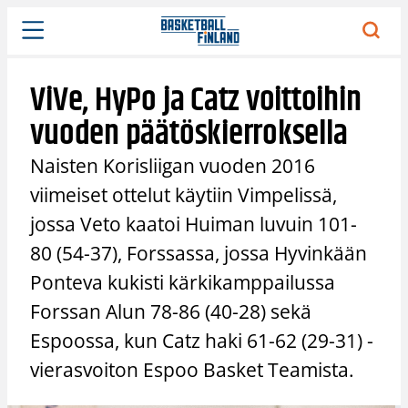
Siirry
sisältöön
ViVe, HyPo ja Catz voittoihin
vuoden päätöskierroksella
Naisten Korisliigan vuoden 2016
viimeiset ottelut käytiin Vimpelissä,
jossa Veto kaatoi Huiman luvuin 101-
80 (54-37), Forssassa, jossa Hyvinkään
Ponteva kukisti kärkikamppailussa
Forssan Alun 78-86 (40-28) sekä
Espoossa, kun Catz haki 61-62 (29-31) -
vierasvoiton Espoo Basket Teamista.