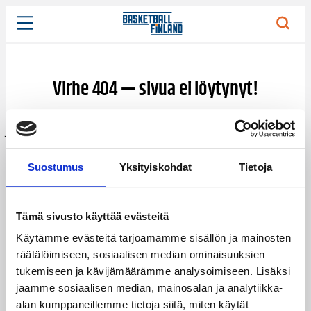
Siirry
sisältöön
Virhe 404 — sivua ei löytynyt!
Jokin meni pieleen, eikä etsimääsi sisältöä valitettavasti
löytynyt.
Suostumus
Yksityiskohdat
Tietoja
Siirry hakusivulle
Anna palautetta
Tämä sivusto käyttää evästeitä
Suomen
Koripalloliitto
Käytämme evästeitä tarjoamamme sisällön ja mainosten
Urheilupuistontie 3
räätälöimiseen, sosiaalisen median ominaisuuksien
02200 Espoo
tukemiseen ja kävijämäärämme analysoimiseen. Lisäksi
office@basket.fi
jaamme sosiaalisen median, mainosalan ja analytiikka-
alan kumppaneillemme tietoja siitä, miten käytät