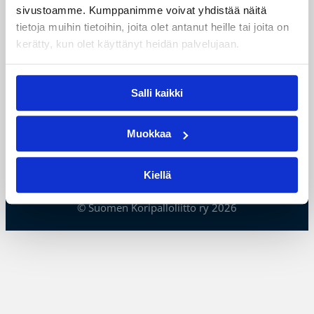
sivustoamme. Kumppanimme voivat yhdistää näitä
Henkilöstön yhteystiedot
tietoja muihin tietoihin, joita olet antanut heille tai joita on
Alueiden yhteystiedot
kerätty, kun olet käyttänyt heidän palvelujaan.
Laskutustiedot
Käyttöehdot ja tietosuoja
Salli kaikki
Evästeet
Muokkaa
Kiellä
© Suomen Koripalloliitto ry 2026