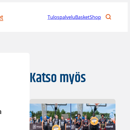
et
Tulospalvelu
BasketShop
Katso myös
a