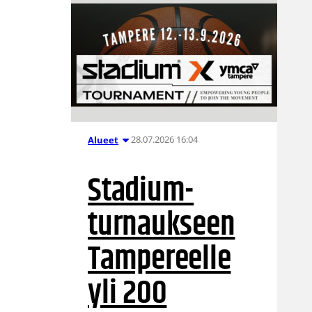
28.07.2026 16:04
Alueet
Stadium-
turnaukseen
Tampereelle
yli 200