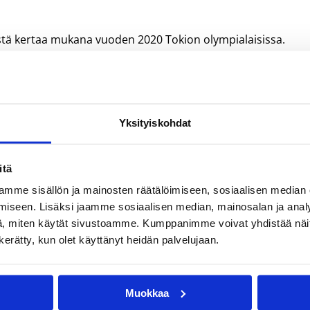
istä kertaa mukana vuoden 2020 Tokion olympialaisissa.
a olympialajissa on kysymys!
Yksityiskohdat
itä
mme sisällön ja mainosten räätälöimiseen, sosiaalisen median
iseen. Lisäksi jaamme sosiaalisen median, mainosalan ja analy
, miten käytät sivustoamme. Kumppanimme voivat yhdistää näitä t
n kerätty, kun olet käyttänyt heidän palvelujaan.
Muokkaa