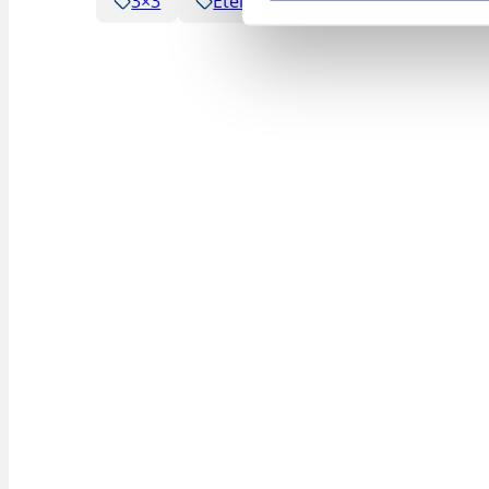
3×3
Eteläinen alue
Seura tiedot