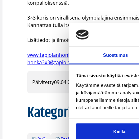
koripallolisenssiä.
3×3 koris on virallisena olympialajina ensimmä
Kannattaa tulla itse kokeilemaan, mistä uudess
Lisätiedot ja ilmoittautuminen HONKA 3×3:een:
www.tapiolanhonka.fi/honka3x3
Suostumus
honka3x3@tapiolanhonka.fi
Tämä sivusto käyttää eväste
Päivitetty
09.04.2018
Käytämme evästeitä tarjoama
ja kävijämäärämme analysoim
kumppaneillemme tietoja siitä
Kategoriat
olet antanut heille tai joita o
Kiellä