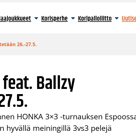
aajoukkueet
Korisperhe
Koripalloliitto
Uutis
tetään 26.-27.5.
feat. Ballzy
27.5.
jännen HONKA 3×3 -turnauksen Espooss
 hyvällä meiningillä 3vs3 pelejä