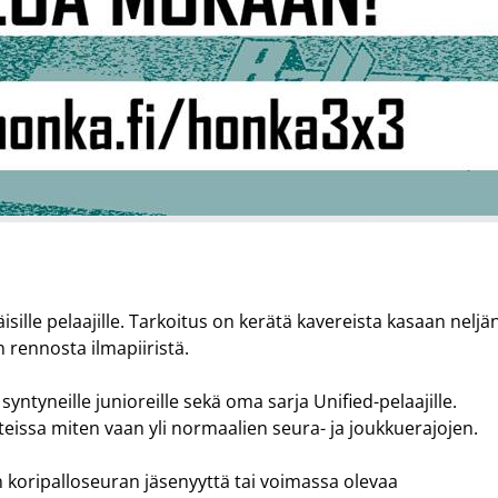
ille pelaajille. Tarkoitus on kerätä kavereista kasaan neljä
 rennosta ilmapiiristä.
tyneille junioreille sekä oma sarja Unified-pelaajille.
teissa miten vaan yli normaalien seura- ja joukkuerajojen.
 koripalloseuran jäsenyyttä tai voimassa olevaa