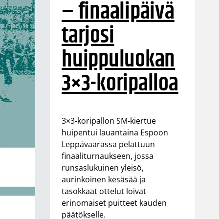
– finaalipäivä
tarjosi
huippuluokan
3×3-koripalloa
3×3-koripallon SM-kiertue
huipentui lauantaina Espoon
Leppävaarassa pelattuun
finaaliturnaukseen, jossa
runsaslukuinen yleisö,
aurinkoinen kesäsää ja
tasokkaat ottelut loivat
erinomaiset puitteet kauden
päätökselle.