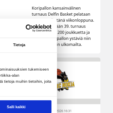
Koripallon kansainvälinen
turnaus Delfin Basket pelataan
Tampereella tänä viikonloppuna.
Järjestyksessään 39. turnaus
kerää yhteen 200 joukkuetta ja
tuhansia koripallon ystäviä niin
Suomesta kuin ulkomailta.
Tietoja
 ominaisuuksien tukemiseen
tiikka-alan
ietoja muihin tietoihin, joita
Salli kaikki
01.08.2026 16:31
Alueet