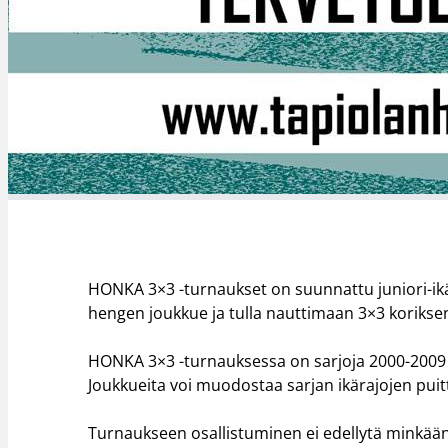
HONKA 3×3 -turnaukset on suunnattu juniori-ikäis
hengen joukkue ja tulla nauttimaan 3×3 koriksen
HONKA 3×3 -turnauksessa on sarjoja 2000-2009 syn
Joukkueita voi muodostaa sarjan ikärajojen puit
Turnaukseen osallistuminen ei edellytä minkään