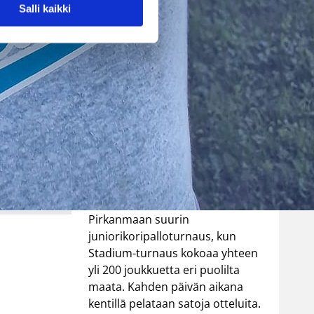
suurtapahtum
Salli kaikki
a pelataan
syyskuussa
YMCA Tampereen järjestämä
Stadium-turnaus on kohonnut
uudelle sataluvulle. Tampereella
pelataan 12.–13. syyskuuta yksi
Suomen suurimmista ja
Pirkanmaan suurin
juniorikoripalloturnaus, kun
Stadium-turnaus kokoaa yhteen
yli 200 joukkuetta eri puolilta
maata. Kahden päivän aikana
kentillä pelataan satoja otteluita.