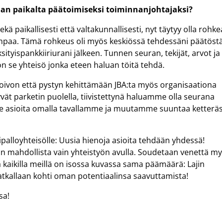
an paikalta päätoimiseksi toiminnanjohtajaksi?
kä paikallisesti että valtakunnallisesti, nyt täytyy olla rohke
sompaa. Tämä rohkeus oli myös keskiössä tehdessäni päätöst
ityispankkiiriurani jälkeen. Tunnen seuran, tekijät, arvot ja
n se yhteisö jonka eteen haluan töitä tehdä.
! Toivon että pystyn kehittämään JBA:ta myös organisaationa
ät parketin puolella, tiivistettynä haluamme olla seurana
me asioita omalla tavallamme ja muutamme suuntaa ketteräs
palloyhteisölle: Uusia hienoja asioita tehdään yhdessä!
 on mahdollista vain yhteistyön avulla. Soudetaan venettä m
 kaikilla meillä on isossa kuvassa sama päämäärä: Lajin
tkallaan kohti oman potentiaalinsa saavuttamista!
sa!