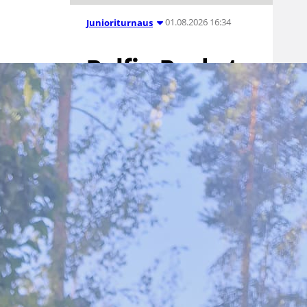
01.08.2026 16:34
Junioriturnaus
Delfin Basket
Tournament
31.7.-2.8.
Tampereella
Koripallon kansainvälinen
turnaus Delfin Basket pelataan
Tampereella tänä viikonloppuna.
Järjestyksessään 39. turnaus
kerää yhteen 200 joukkuetta ja