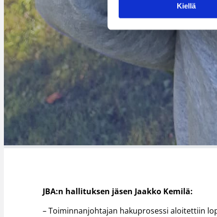
Kiellä
JBA:n hallituksen jäsen Jaakko Kemilä:
– Toiminnanjohtajan hakuprosessi aloitettiin l