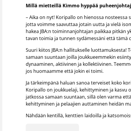
Millä mietteillä Kimmo hyppää puheenjohtaj
– Aika on nyt! Koripallo on hienossa nosteessa se
jotta voimme saavuttaa jotain uutta ja vielä i
hakea JBA:n toiminnanjohtajan paikkaa pitkän yks
tavan toimia ja tunnen sydämessäni että tämä o
Suuri kiitos JBA:n hallitukselle luottamuksesta
samaan suuntaan joilla joukkueemmekin esiintyv
dynaaminen, aktiivinen ja kollektiivinen. Teem
jos huomaamme että jokin ei toimi.
Ja tärkeimpänä haluan sanoa terveiset koko kori
Koripallo on joukkuelaji, kehittyminen ja kasvu
jatkossa samaan suuntaan, sillä olen varma että
kehittyminen ja pelaajien auttaminen heidän ma
Nähdään kentillä, kenttien laidoilla ja katsomois