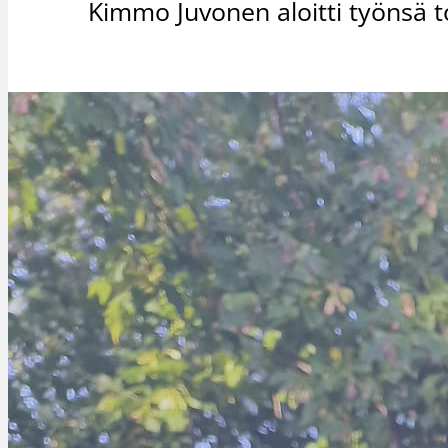
Kimmo Juvonen aloitti työnsä t