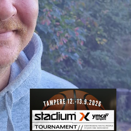
Nokian
toiminnanjoht
ajaksi
BC Nokian toiminnanjohtajana
toimii kauden 2026–2027 alusta
Mikko Salminen.