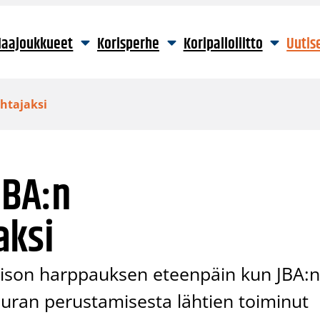
aajoukkueet
Korisperhe
Koripalloliitto
Uutis
htajaksi
JBA:n
aksi
a ison harppauksen eteenpäin kun JBA:
euran perustamisesta lähtien toiminut