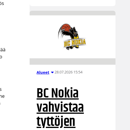
ös
vää
ko
28.07.2026 15:54
Alueet
BC Nokia
s
mme
vahvistaa
n
tyttöjen