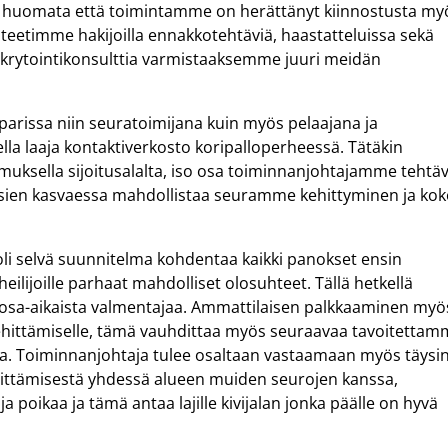
ilo huomata että toimintamme on herättänyt kiinnostusta my
teetimme hakijoilla ennakkotehtäviä, haastatteluissa sekä
krytointikonsulttia varmistaaksemme juuri meidän
parissa niin seuratoimijana kuin myös pelaajana ja
lla laaja kontaktiverkosto koripalloperheessä. Tätäkin
muksella sijoitusalalta, iso osa toiminnanjohtajamme tehtä
ien kasvaessa mahdollistaa seuramme kehittyminen ja ko
oli selvä suunnitelma kohdentaa kaikki panokset ensin
ilijoille parhaat mahdolliset olosuhteet. Tällä hetkellä
a 3 osa-aikaista valmentajaa. Ammattilaisen palkkaaminen myö
ehittämiselle, tämä vauhdittaa myös seuraavaa tavoitetta
. Toiminnanjohtaja tulee osaltaan vastaamaan myös täysi
ttämisestä yhdessä alueen muiden seurojen kanssa,
ja poikaa ja tämä antaa lajille kivijalan jonka päälle on hyvä