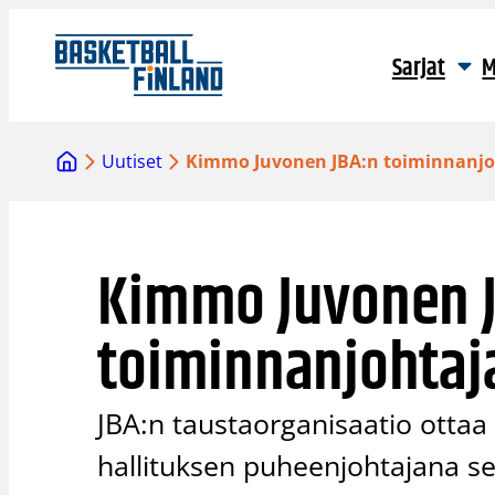
Siirry
sisältöön
Sarjat
M
Uutiset
Kimmo Juvonen JBA:n toiminnanjo
Kimmo Juvonen 
toiminnanjohtaj
JBA:n taustaorganisaatio otta
hallituksen puheenjohtajana s