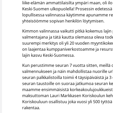
liike-elämän ammattilaisilta ympäri maan, oli 
Keski-Suomen ulkopuolella! Prosessin edetessä 
lopullisessa valinnassa käytimme apunamme re
yhteisöömme sopivan henkilön löytymisen.
Kimmon valinnassa vaikutti pitkä kokemus lajin 
valmentajana ja tätä kautta olemassa oleva tode
suurempi merkitys oli yli 20 vuoden myyntikoke
on laajentaa kumppaniverkostoamme ja resurss
lajin kasvu Keski-Suomessa.
Kun perustimme seuran 7 vuotta sitten, meillä 
valmennukseen ja näin mahdollistaa nuorille urhe
seuran palkkalistoilla toimii 4 täysipäiväistä j
seuran taustoille on suoraa jatkumoa seuran k
maamme ensimmäisistä korkeakoulujoukkueista
maksuttoman Lauri Markkasen Koriskoulun kehi
Koriskouluun osallistuu joka vuosi yli 500 tyttöä 
rakentaa.