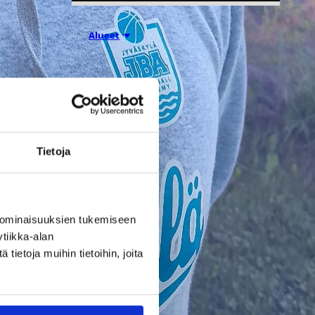
28.07.2026 16:04
Alueet
Stadium-
turnaukseen
Tampereelle
Tietoja
yli 200
joukkuetta –
 ominaisuuksien tukemiseen
tiikka-alan
juniorikoripall
ietoja muihin tietoihin, joita
on