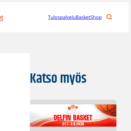
et
Tulospalvelu
BasketShop
Katso myös
n