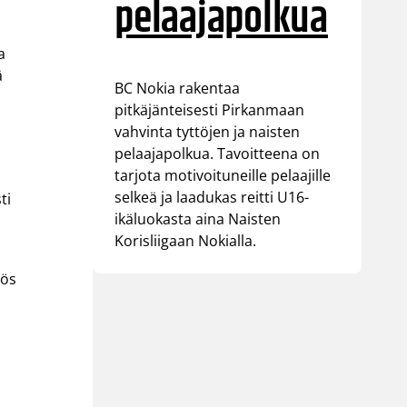
pelaajapolkua
a
ä
BC Nokia rakentaa
pitkäjänteisesti Pirkanmaan
vahvinta tyttöjen ja naisten
pelaajapolkua. Tavoitteena on
tarjota motivoituneille pelaajille
selkeä ja laadukas reitti U16-
ti
ikäluokasta aina Naisten
Korisliigaan Nokialla.
yös