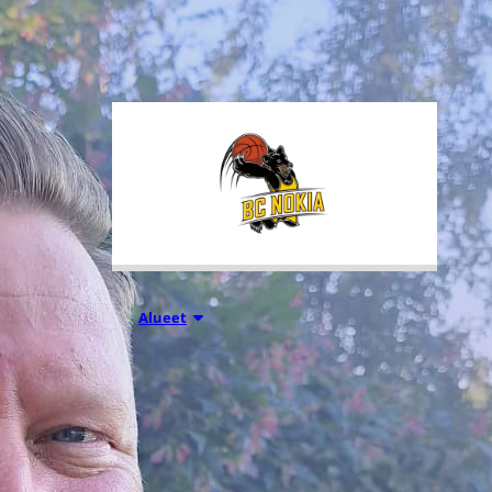
tuhansia koripallon ystäviä niin
Suomesta kuin ulkomailta.
01.08.2026 16:31
Alueet
Mikko
Salminen BC