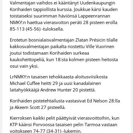
Valmentajan vaihdos ei kääntänyt Uudenkaupungin
Korihaiden tappiollista kurssia. Joukkue kärsi kauden
toistaiseksi suurimman häviönsä Lappeenrannan
NMKY:n haettua vierasvoiton peräti 28 pisteen erolla
85-113 (45-56) -tuloksella.
Erotetun bosnialaisvalmentajan Zlatan Présicin tilalle
kakkosvalmentajan paikalta nostettu Ville Vuorinen
joutui todistamaan Korihaiden surkeaa
kaukoheittopeliä, kun 18:sta kolmen pisteen heitosta
osui vain yksi.
LrNMKY:n tasaisen tehokkaasta aloitusviisikosta
Michael Cuffee heitti 29 ja uusi kanadalainen
laitahyökkääjä Andrew Hunter 20 pistettä.
Korihaiden pistetehtailusta vastasivat Ed Nelson 28:lla
ja Akeem Scott 27 pisteellä.
Kierroksen kaikki pelit päättyivät vierasvoittoihin, kun
KTP käänsi Porvoossa tasaisen pelin Tarmoa vastaan
voitokseen 74-77 (34-31) -lukemin.