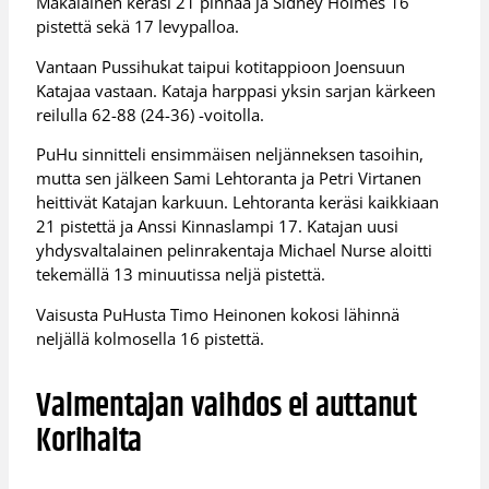
Mäkäläinen keräsi 21 pinnaa ja Sidney Holmes 16
pistettä sekä 17 levypalloa.
Vantaan Pussihukat taipui kotitappioon Joensuun
Katajaa vastaan. Kataja harppasi yksin sarjan kärkeen
reilulla 62-88 (24-36) -voitolla.
PuHu sinnitteli ensimmäisen neljänneksen tasoihin,
mutta sen jälkeen Sami Lehtoranta ja Petri Virtanen
heittivät Katajan karkuun. Lehtoranta keräsi kaikkiaan
21 pistettä ja Anssi Kinnaslampi 17. Katajan uusi
yhdysvaltalainen pelinrakentaja Michael Nurse aloitti
tekemällä 13 minuutissa neljä pistettä.
Vaisusta PuHusta Timo Heinonen kokosi lähinnä
neljällä kolmosella 16 pistettä.
Valmentajan vaihdos ei auttanut
Korihaita