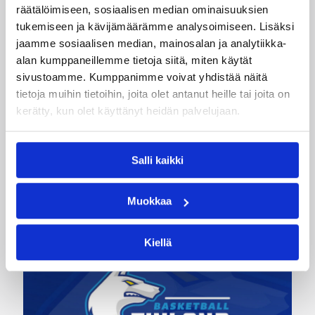
Todd Okeson
Toni Ilmonen
räätälöimiseen, sosiaalisen median ominaisuuksien
tukemiseen ja kävijämäärämme analysoimiseen. Lisäksi
Ville Mäkäläinen
Ville Vuorinen
jaamme sosiaalisen median, mainosalan ja analytiikka-
alan kumppaneillemme tietoja siitä, miten käytät
Kategoriat
sivustoamme. Kumppanimme voivat yhdistää näitä
tietoja muihin tietoihin, joita olet antanut heille tai joita on
kerätty, kun olet käyttänyt heidän palvelujaan.
Korisliiga
Pääjuttu
Sarjat
Salli kaikki
Katso myös
Muokkaa
Kiellä