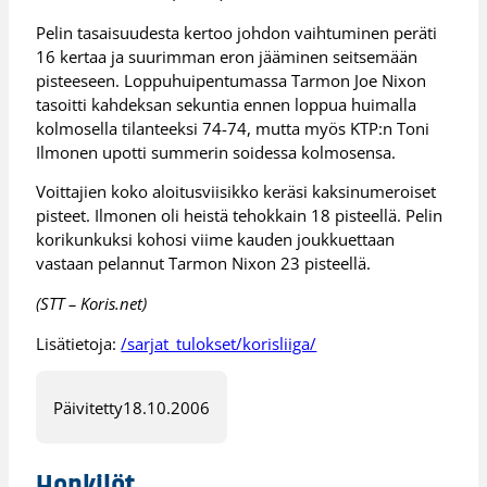
Pelin tasaisuudesta kertoo johdon vaihtuminen peräti
16 kertaa ja suurimman eron jääminen seitsemään
pisteeseen. Loppuhuipentumassa Tarmon Joe Nixon
tasoitti kahdeksan sekuntia ennen loppua huimalla
kolmosella tilanteeksi 74-74, mutta myös KTP:n Toni
Ilmonen upotti summerin soidessa kolmosensa.
Voittajien koko aloitusviisikko keräsi kaksinumeroiset
pisteet. Ilmonen oli heistä tehokkain 18 pisteellä. Pelin
korikunkuksi kohosi viime kauden joukkuettaan
vastaan pelannut Tarmon Nixon 23 pisteellä.
(STT – Koris.net)
Lisätietoja:
/sarjat_tulokset/korisliiga/
Päivitetty
18.10.2006