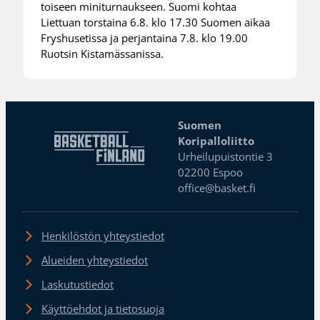
toiseen miniturnaukseen. Suomi kohtaa
Liettuan torstaina 6.8. klo 17.30 Suomen aikaa
Fryshusetissa ja perjantaina 7.8. klo 19.00
Ruotsin Kistamässanissa.
Suomen
Koripalloliitto
Urheilupuistontie 3
02200 Espoo
office@basket.fi
Henkilöstön yhteystiedot
Alueiden yhteystiedot
Laskutustiedot
Käyttöehdot ja tietosuoja