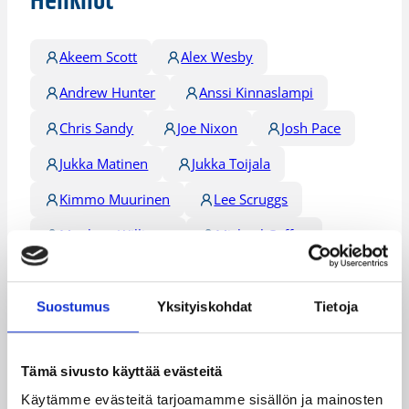
Henkilöt
Akeem Scott
Alex Wesby
Andrew Hunter
Anssi Kinnaslampi
Chris Sandy
Joe Nixon
Josh Pace
Jukka Matinen
Jukka Toijala
Kimmo Muurinen
Lee Scruggs
Matthew Williams
Michael Cuffee
Michael Nurse
Mihailo Pavicevic
Monte Cummings
Petri Virtanen
Suostumus
Yksityiskohdat
Tietoja
Petteri Koponen
Sami Lehtoranta
Tämä sivusto käyttää evästeitä
Sidney Holmes
Timo Heinonen
Käytämme evästeitä tarjoamamme sisällön ja mainosten