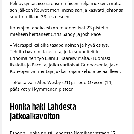
Peli pysyi tasaisena ensimmäisen neljänneksen, mutta
sen jälkeen Kouvot meni menojaan ja kasvatti johtonsa
suurimmillaan 28 pisteeseen.
Kouvojen tehokaksikon muodostivat 23 pistettä
mieheen heittäneet Chris Sandy ja Josh Pace.
– Vieraspeliksi aika tasapainoinen ja hyvä esitys.
Tehtiin hyvin niitä asioita, joita suunniteltiin.
Erinomainen työ (Samu) Kaaresvirralta, (Tuomas)
Iisalolta ja Pacelta, jotka vartioivat Gunnarsonia, jakoi
Kouvojen valmentaja Jukka Toijala kehuja pelaajilleen.
ToPosta vain Alex Wesby (21) ja Todd Okeson (14)
pääsivät yli kymmenen pisteen.
Honka haki Lahdesta
jatkoaikavoiton
Espoon Honka nousi Lahdessa Namikaa vastaan 17