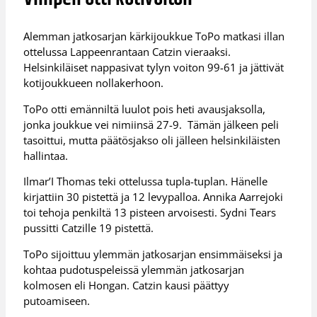
Alemman jatkosarjan kärkijoukkue ToPo matkasi illan
ottelussa Lappeenrantaan Catzin vieraaksi.
Helsinkiläiset nappasivat tylyn voiton 99-61 ja jättivät
kotijoukkueen nollakerhoon.
ToPo otti emänniltä luulot pois heti avausjaksolla,
jonka joukkue vei nimiinsä 27-9. Tämän jälkeen peli
tasoittui, mutta päätösjakso oli jälleen helsinkiläisten
hallintaa.
Ilmar’I Thomas teki ottelussa tupla-tuplan. Hänelle
kirjattiin 30 pistettä ja 12 levypalloa. Annika Aarrejoki
toi tehoja penkiltä 13 pisteen arvoisesti. Sydni Tears
pussitti Catzille 19 pistettä.
ToPo sijoittuu ylemmän jatkosarjan ensimmäiseksi ja
kohtaa pudotuspeleissä ylemmän jatkosarjan
kolmosen eli Hongan. Catzin kausi päättyy
putoamiseen.