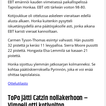
EBT emännöi kauden viimeisessä paikallispelissä
Tapiolan Honkaa. EBT otti tärkeän voiton 98-80.
Kotijoukkue oli ottelussa askeleen vieraitaan edellä
alusta alkaen. Honka kuitenkin pysytteli
iskuetäisyydellä aina päätösjaksolle asti, jonka aikana
EBT karisti vieraat kannoiltaan.
Carmen Tyson-Thomas esiintyi vahvasti. Hän pussitti
32 pistettä ja keräsi 11 levypalloa. Sierra Moore pussitti
22 pistettä. Hongasta Elsa Lemmilä sai kasaan 21
pistettä.
Honka sijoittuu ylemmän jatkosarjan kolmanneksi. Se
kohtaa päätöskierroksella Pyrinnön, joka ei voi enää
ohittaa tapiolalaisia.
Ottelutilasto
ToPo jätti Catzin nollakerhoon –
Vimpeli otti kotivoiton