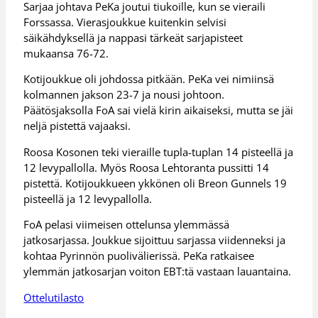
Sarjaa johtava PeKa joutui tiukoille, kun se vieraili
Forssassa. Vierasjoukkue kuitenkin selvisi
säikähdyksellä ja nappasi tärkeät sarjapisteet
mukaansa 76-72.
Kotijoukkue oli johdossa pitkään. PeKa vei nimiinsä
kolmannen jakson 23-7 ja nousi johtoon.
Päätösjaksolla FoA sai vielä kirin aikaiseksi, mutta se jäi
neljä pistettä vajaaksi.
Roosa Kosonen teki vieraille tupla-tuplan 14 pisteellä ja
12 levypallolla. Myös Roosa Lehtoranta pussitti 14
pistettä. Kotijoukkueen ykkönen oli Breon Gunnels 19
pisteellä ja 12 levypallolla.
FoA pelasi viimeisen ottelunsa ylemmässä
jatkosarjassa. Joukkue sijoittuu sarjassa viidenneksi ja
kohtaa Pyrinnön puolivälierissä. PeKa ratkaisee
ylemmän jatkosarjan voiton EBT:tä vastaan lauantaina.
Ottelutilasto