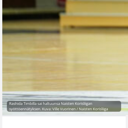
Rashida Timbilla sai haltuunsa Naisten Korisliigan
syöttöennätyksen. Kuva: Ville Vuorinen / Naisten Korisliiga