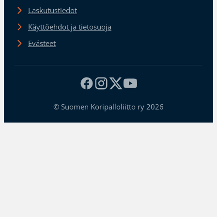
Laskutustiedot
Käyttöehdot ja tietosuoja
Evästeet
© Suomen Koripalloliitto ry 2026