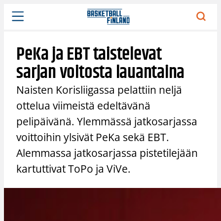
Siirry
sisältöön
PeKa ja EBT taistelevat
sarjan voitosta lauantaina
Naisten Korisliigassa pelattiin neljä
ottelua viimeistä edeltävänä
pelipäivänä. Ylemmässä jatkosarjassa
voittoihin ylsivät PeKa sekä EBT.
Alemmassa jatkosarjassa pistetilejään
kartuttivat ToPo ja ViVe.