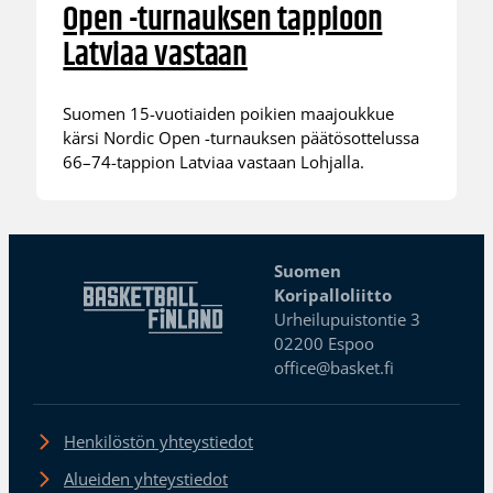
Open -turnauksen tappioon
Latviaa vastaan
Suomen 15-vuotiaiden poikien maajoukkue
kärsi Nordic Open -turnauksen päätösottelussa
66–74-tappion Latviaa vastaan Lohjalla.
Suomen
Koripalloliitto
Urheilupuistontie 3
02200 Espoo
office@basket.fi
Henkilöstön yhteystiedot
Alueiden yhteystiedot