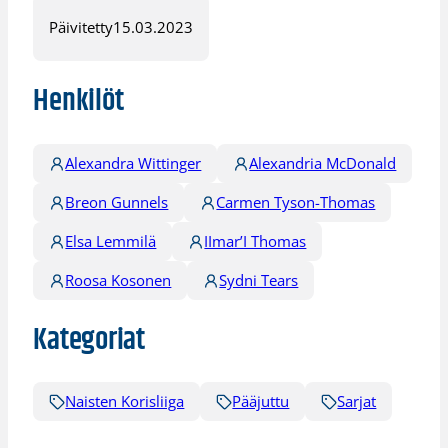
Päivitetty
15.03.2023
Henkilöt
Alexandra Wittinger
Alexandria McDonald
Breon Gunnels
Carmen Tyson-Thomas
Elsa Lemmilä
IImar’I Thomas
Roosa Kosonen
Sydni Tears
Kategoriat
Naisten Korisliiga
Pääjuttu
Sarjat