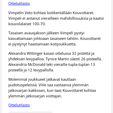
Ottelutilasto
Vimpelin Veto kohtasi kotikentällään Kouvottaret.
Vimpeli ei antanut vierailleen mahdollisuuksia ja kaatoi
kouvolalaiset 100-70.
Tasaisen avausjakson jälkeen Vimpeli pystyi
kasvattamaan johtoaan tasaiseen tahtiin. Kouvottaret
ei pystynyt haastamaan kotijoukkuetta.
Alexandra Wittinger kasasi ottelussa 32 pistettä ja
yhdeksän levypalloa. Tynice Martin säesti 26 pisteellä.
Alexandria McDonald teki vieraille tupla-tuplan 13
pisteellä ja 12 levypallolla.
Molemmat joukkueet jatkavat kauttaan
pudotuspeleissä. ViVe saa vastaansa ylemmän
jatkosarjan kakkosen, kun taas Kouvottaret kohtaa
ylemmän jatkosarjan voittajan.
Ottelutilasto