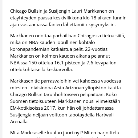
Chicago Bullsin ja Susijengin Lauri Markkanen on
etäyhteyden päässä keskiviikkona klo 18 alkaen tunnin
ajan vastaamassa fanien lähettämiin kysymyksiin.
Markkanen odottaa parhaillaan Chicagossa tietoa siitä,
mikä on NBA-kauden lopullinen kohtalo
koronapandemian katkaistua pelit. 22-vuotias
Markkanen on kolmen kauden aikana pelannut
NBA:ssa 150 ottelua 16,1 pisteen ja 7,6 levypallon
ottelukohtaisella keskiarvolla.
Markkasen tie parrasvaloihin vei kahdessa vuodessa
miesten I divisioona A:sta Arizonan yliopiston kautta
Chicago Bullsin tarunhohtoiseen pelipaitaan. Koko
Suomen tietoisuuteen Markkanen nousi viimeistään
EM-kotikisoissa 2017, kun hän oli johdattamassa
Susijengiä neljään voittoon täpötäydellä Hartwall
Arenalla.
Mitä Markkaselle kuuluu juuri nyt? Miten harjoittelu