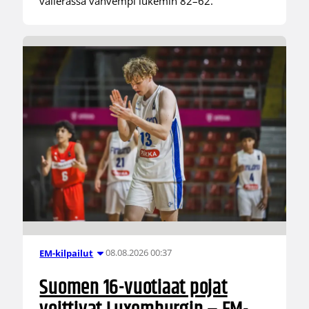
välierässä vahvempi lukemin 82–62.
08.08.2026 00:37
EM-kilpailut
Suomen 16-vuotiaat pojat