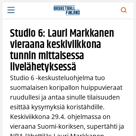
Siirry
sisältöön
Studio 6: Lauri Markkanen
vieraana keskiviikkona
tunnin mittaisessa
livelähetyksessä
Studio 6 -keskusteluohjelma tuo
suomalaisen koripallon huippuvieraat
ruudullesi ja antaa sinulle tilaisuuden
esittää kysymyksiä koristähdille.
Keskiviikkona 29.4. ohjelmassa on
vieraana Suomi-koriksen, supertähti ja
NBA-lähettiläs Lauri Markkanen.