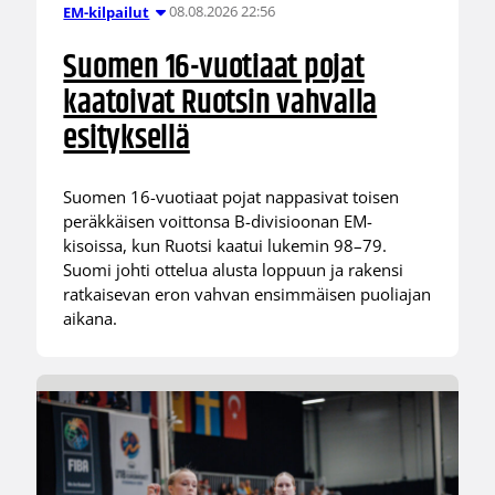
08.08.2026 22:56
EM-kilpailut
Suomen 16-vuotiaat pojat
kaatoivat Ruotsin vahvalla
esityksellä
Suomen 16-vuotiaat pojat nappasivat toisen
peräkkäisen voittonsa B-divisioonan EM-
kisoissa, kun Ruotsi kaatui lukemin 98–79.
Suomi johti ottelua alusta loppuun ja rakensi
ratkaisevan eron vahvan ensimmäisen puoliajan
aikana.