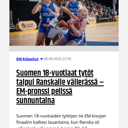
08.08.2026 22:50
EM-kilpailut
Suomen 18-vuotiaat tytöt
taipui Ranskalle välierässä –
EM-pronssi pelissä
sunnuntaina
Suomen 18-vuotiaiden tyttöjen tie EM-kisojen
finaaliin katkesi lauantaina, kun Ranska oli