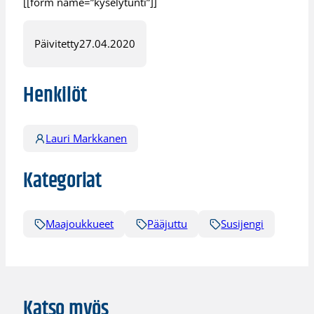
[[form name=”kyselytunti”]]
Päivitetty
27.04.2020
Henkilöt
Lauri Markkanen
Kategoriat
Maajoukkueet
Pääjuttu
Susijengi
Katso myös