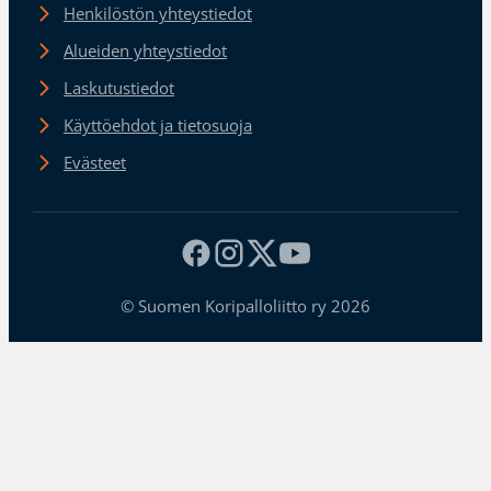
Henkilöstön yhteystiedot
Alueiden yhteystiedot
Laskutustiedot
Käyttöehdot ja tietosuoja
Evästeet
© Suomen Koripalloliitto ry 2026