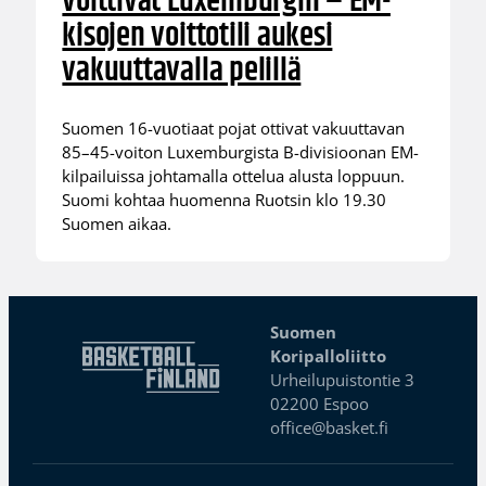
voittivat Luxemburgin – EM-
kisojen voittotili aukesi
vakuuttavalla pelillä
Suomen 16-vuotiaat pojat ottivat vakuuttavan
85–45-voiton Luxemburgista B-divisioonan EM-
kilpailuissa johtamalla ottelua alusta loppuun.
Suomi kohtaa huomenna Ruotsin klo 19.30
Suomen aikaa.
Suomen
Koripalloliitto
Urheilupuistontie 3
02200 Espoo
office@basket.fi