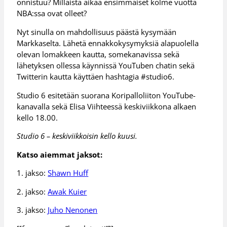
onnistuu? Millaista aikaa ensimmäiset kolme vuotta
NBA:ssa ovat olleet?
Nyt sinulla on mahdollisuus päästä kysymään
Markkaselta. Lähetä ennakkokysymyksiä alapuolella
olevan lomakkeen kautta, somekanavissa sekä
lähetyksen ollessa käynnissä YouTuben chatin sekä
Twitterin kautta käyttäen hashtagia #studio6.
Studio 6 esitetään suorana Koripalloliiton YouTube-
kanavalla sekä Elisa Viihteessä keskiviikkona alkaen
kello 18.00.
Studio 6 – keskiviikkoisin kello kuusi.
Katso aiemmat jaksot:
1. jakso:
Shawn Huff
2. jakso:
Awak Kuier
3. jakso:
Juho Nenonen