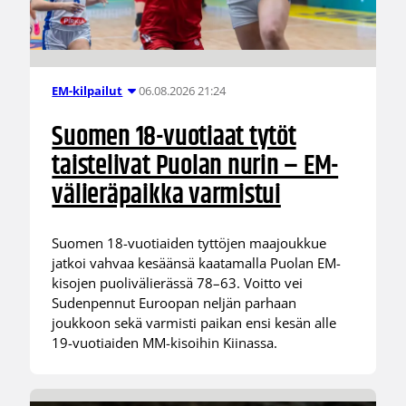
06.08.2026 21:24
EM-kilpailut
Suomen 18-vuotiaat tytöt
taistelivat Puolan nurin – EM-
välieräpaikka varmistui
Suomen 18-vuotiaiden tyttöjen maajoukkue
jatkoi vahvaa kesäänsä kaatamalla Puolan EM-
kisojen puolivälierässä 78–63. Voitto vei
Sudenpennut Euroopan neljän parhaan
joukkoon sekä varmisti paikan ensi kesän alle
19-vuotiaiden MM-kisoihin Kiinassa.