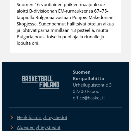
Suomen 16-vuotiaiden poikien maajoukkue
aloitti B-divisioonan EM-turnauksensa 67–75-
tappiolla Bulgariaa vastaan Pohjois-Makedonian
Skopjessa. Sudenpennut hallitsivat ottelun alkua
ja johtivat parhaimmillaan 13 pisteellä, mutta
Bulgaria nousi toisella puoliajalla rinnalle ja
lopulta ohi.
Suomen
Koripalloliitto
Urheilupuistontie 3
02200 Espoo
office@basket.fi
Henkilöstön yhteystiedot
Alueiden yhteystiedot