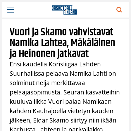
Siirry
sisältöön
Vuori ja Skamo vahvistavat
Namika Lahtea, Mäkäläinen
ja Heinonen jatkavat
Ensi kaudella Korisliigaa Lahden
Suurhallissa pelaava Namika Lahti on
solminut neljä merkittävää
pelaajasopimusta. Seuran kasvatteihin
kuuluva Ilkka Vuori palaa Namikaan
kahden Kauhajoella vietetyn kauden
jälkeen, Eldar Skamo siirtyy niin ikään
Karhusta Lahteen ja parivaljakko