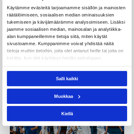
Käytämme evästeitä tarjoamamme sisällön ja mainosten
Kategoriat
räätälöimiseen, sosiaalisen median ominaisuuksien
tukemiseen ja kävijämäärämme analysoimiseen. Lisäksi
jaamme sosiaalisen median, mainosalan ja analytiikka-
Korisliiga
Pääjuttu
Sarjat
alan kumppaneillemme tietoja siitä, miten käytät
sivustoamme. Kumppanimme voivat yhdistää näitä
tietoja muihin tietoihin, joita olet antanut heille tai joita on
kerätty, kun olet käyttänyt heidän palvelujaan.
Katso myös
Salli kaikki
Muokkaa
Kiellä