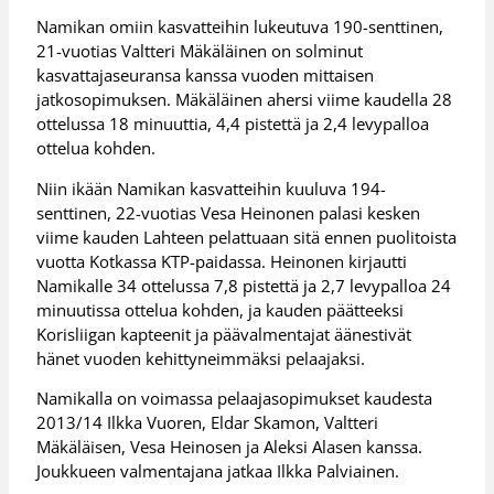
Namikan omiin kasvatteihin lukeutuva 190-senttinen,
21-vuotias Valtteri Mäkäläinen on solminut
kasvattajaseuransa kanssa vuoden mittaisen
jatkosopimuksen. Mäkäläinen ahersi viime kaudella 28
ottelussa 18 minuuttia, 4,4 pistettä ja 2,4 levypalloa
ottelua kohden.
Niin ikään Namikan kasvatteihin kuuluva 194-
senttinen, 22-vuotias Vesa Heinonen palasi kesken
viime kauden Lahteen pelattuaan sitä ennen puolitoista
vuotta Kotkassa KTP-paidassa. Heinonen kirjautti
Namikalle 34 ottelussa 7,8 pistettä ja 2,7 levypalloa 24
minuutissa ottelua kohden, ja kauden päätteeksi
Korisliigan kapteenit ja päävalmentajat äänestivät
hänet vuoden kehittyneimmäksi pelaajaksi.
Namikalla on voimassa pelaajasopimukset kaudesta
2013/14 Ilkka Vuoren, Eldar Skamon, Valtteri
Mäkäläisen, Vesa Heinosen ja Aleksi Alasen kanssa.
Joukkueen valmentajana jatkaa Ilkka Palviainen.