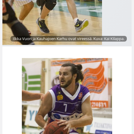
Ilkka Vuori ja Kauhajoen Karhu ovat vireessä. Kuva: Kai Kilappa.