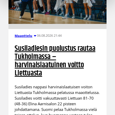
06.08.2026 21:44
Maaottelu
Susiladiesin puolustus rautaa
Tukholmassa –
harvinaislaatuinen voitto
Liettuasta
Susiladies nappasi harvinaislaatuisen voiton
Liettuasta Tukholmassa pelatussa maaottelussa.
Susiladies voitti vakuuttavasti Liettuan 81-70
(48-36) Elina Aarnisalon 22 pisteen
johdattamana. Suomi pelaa Tukholmassa vielä