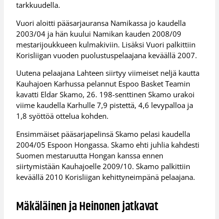
tarkkuudella.
Vuori aloitti pääsarjauransa Namikassa jo kaudella
2003/04 ja hän kuului Namikan kauden 2008/09
mestarijoukkueen kulmakiviin. Lisäksi Vuori palkittiin
Korisliigan vuoden puolustuspelaajana keväällä 2007.
Uutena pelaajana Lahteen siirtyy viimeiset neljä kautta
Kauhajoen Karhussa pelannut Espoo Basket Teamin
kavatti Eldar Skamo, 26. 198-senttinen Skamo urakoi
viime kaudella Karhulle 7,9 pistettä, 4,6 levypalloa ja
1,8 syöttöä ottelua kohden.
Ensimmäiset pääsarjapelinsä Skamo pelasi kaudella
2004/05 Espoon Hongassa. Skamo ehti juhlia kahdesti
Suomen mestaruutta Hongan kanssa ennen
siirtymistään Kauhajoelle 2009/10. Skamo palkittiin
keväällä 2010 Korisliigan kehittyneimpänä pelaajana.
Mäkäläinen ja Heinonen jatkavat