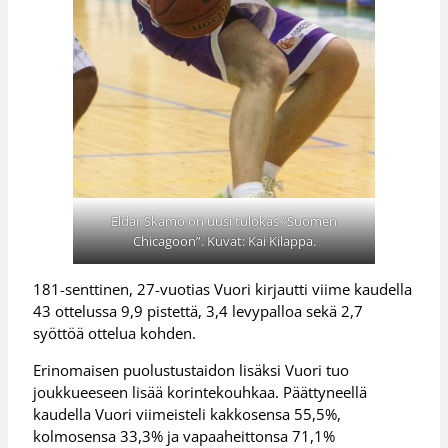
Eldar Skamo on uusi tulokas ”Suomen
Chicagoon”. Kuvat: Kai Kilappa.
181-senttinen, 27-vuotias Vuori kirjautti viime kaudella
43 ottelussa 9,9 pistettä, 3,4 levypalloa sekä 2,7
syöttöä ottelua kohden.
Erinomaisen puolustustaidon lisäksi Vuori tuo
joukkueeseen lisää korintekouhkaa. Päättyneellä
kaudella Vuori viimeisteli kakkosensa 55,5%,
kolmosensa 33,3% ja vapaaheittonsa 71,1%