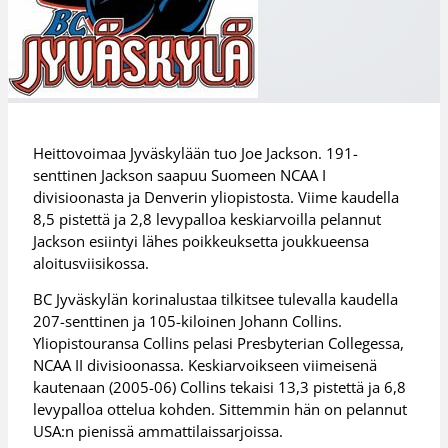
Heittovoimaa Jyväskylään tuo Joe Jackson. 191-
senttinen Jackson saapuu Suomeen NCAA I
divisioonasta ja Denverin yliopistosta. Viime kaudella
8,5 pistettä ja 2,8 levypalloa keskiarvoilla pelannut
Jackson esiintyi lähes poikkeuksetta joukkueensa
aloitusviisikossa.
BC Jyväskylän korinalustaa tilkitsee tulevalla kaudella
207-senttinen ja 105-kiloinen Johann Collins.
Yliopistouransa Collins pelasi Presbyterian Collegessa,
NCAA II divisioonassa. Keskiarvoikseen viimeisenä
kautenaan (2005-06) Collins tekaisi 13,3 pistettä ja 6,8
levypalloa ottelua kohden. Sittemmin hän on pelannut
USA:n pienissä ammattilaissarjoissa.