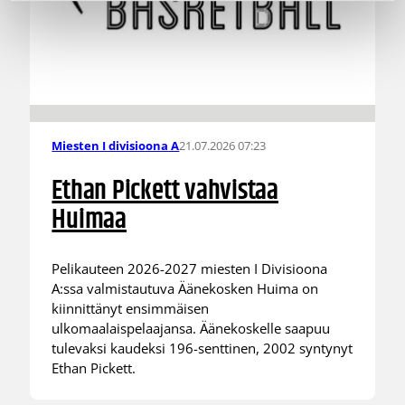
21.07.2026 07:23
Miesten I divisioona A
Ethan Pickett vahvistaa
Huimaa
Pelikauteen 2026-2027 miesten I Divisioona
A:ssa valmistautuva Äänekosken Huima on
kiinnittänyt ensimmäisen
ulkomaalaispelaajansa. Äänekoskelle saapuu
tulevaksi kaudeksi 196-senttinen, 2002 syntynyt
Ethan Pickett.