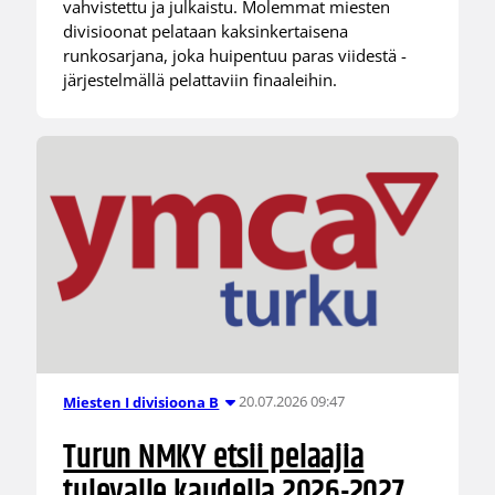
vahvistettu ja julkaistu. Molemmat miesten
divisioonat pelataan kaksinkertaisena
runkosarjana, joka huipentuu paras viidestä -
järjestelmällä pelattaviin finaaleihin.
20.07.2026 09:47
Miesten I divisioona B
Turun NMKY etsii pelaajia
tulevalle kaudella 2026-2027