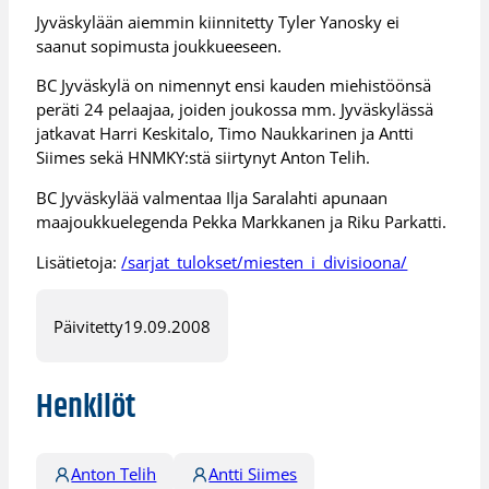
Jyväskylään aiemmin kiinnitetty Tyler Yanosky ei
saanut sopimusta joukkueeseen.
BC Jyväskylä on nimennyt ensi kauden miehistöönsä
peräti 24 pelaajaa, joiden joukossa mm. Jyväskylässä
jatkavat Harri Keskitalo, Timo Naukkarinen ja Antti
Siimes sekä HNMKY:stä siirtynyt Anton Telih.
BC Jyväskylää valmentaa Ilja Saralahti apunaan
maajoukkuelegenda Pekka Markkanen ja Riku Parkatti.
Lisätietoja:
/sarjat_tulokset/miesten_i_divisioona/
Päivitetty
19.09.2008
Henkilöt
Anton Telih
Antti Siimes