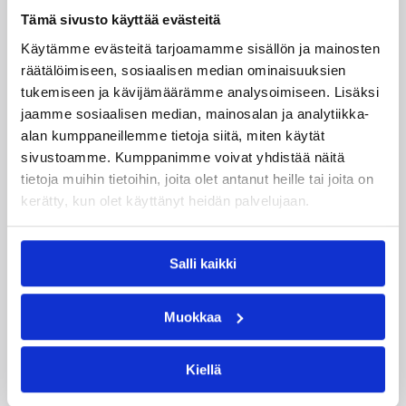
Kokoonpanot miesten divisioonakaudelle 2026-
Tämä sivusto käyttää evästeitä
2027 ovat vahvistumassa hyvää vauhtia.
Pelaajasopimuksistaan tulevalle kaudelle ovat
Käytämme evästeitä tarjoamamme sisällön ja mainosten
viime päivinä ilmoittaneet mm. Torpan Pojat,
räätälöimiseen, sosiaalisen median ominaisuuksien
Äänekosken Huima, KaU Karkkila sekä Namika
tukemiseen ja kävijämäärämme analysoimiseen. Lisäksi
Lappeenranta.
jaamme sosiaalisen median, mainosalan ja analytiikka-
alan kumppaneillemme tietoja siitä, miten käytät
sivustoamme. Kumppanimme voivat yhdistää näitä
tietoja muihin tietoihin, joita olet antanut heille tai joita on
kerätty, kun olet käyttänyt heidän palvelujaan.
Salli kaikki
Muokkaa
Kiellä