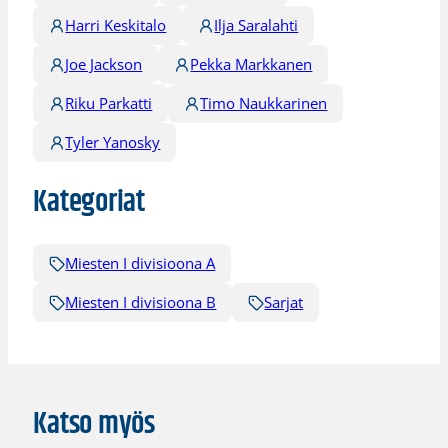
Harri Keskitalo
Ilja Saralahti
Joe Jackson
Pekka Markkanen
Riku Parkatti
Timo Naukkarinen
Tyler Yanosky
Kategoriat
Miesten I divisioona A
Miesten I divisioona B
Sarjat
Katso myös