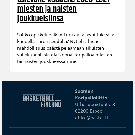
miesten ja naisten
joukkueisiinsa
Saitko opiskelupaikan Turusta tai asut tulevalla
kaudella Turun seudulla? Nyt olisi hieno
mahdollisuus päästä pelaamaan aikuisten
valtakunnallista divisioona koripalloa miesten
tai naisten joukkueessamme.
Suomen
Koripalloliitto
Urheilupuistontie 3
02200 Espoo
office@basket.fi